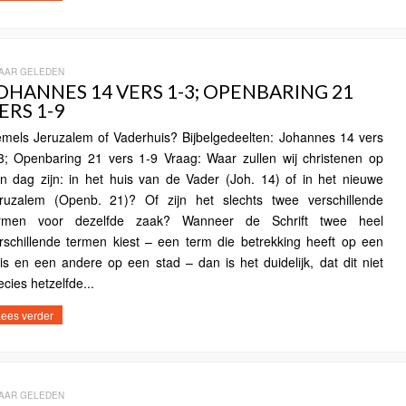
JAAR GELEDEN
OHANNES 14 VERS 1-3; OPENBARING 21
ERS 1-9
mels Jeruzalem of Vaderhuis? Bijbelgedeelten: Johannes 14 vers
3; Openbaring 21 vers 1-9 Vraag: Waar zullen wij christenen op
n dag zijn: in het huis van de Vader (Joh. 14) of in het nieuwe
ruzalem (Openb. 21)? Of zijn het slechts twee verschillende
rmen voor dezelfde zaak? Wanneer de Schrift twee heel
rschillende termen kiest – een term die betrekking heeft op een
is en een andere op een stad – dan is het duidelijk, dat dit niet
ecies hetzelfde...
ees verder
JAAR GELEDEN