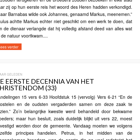
ar zij op hun eerste reis het woord des Heren hadden verkondigd.
aar Barnabas wilde ook Johannes, genaamd Markus, meenemen.”
ulus achtte Markus echter niet geschikt om een werk te doen, dat
n de dienaar verlangde dat hij volledig afstand deed van alles wat
t de natuur voortkwam....
ees verder
JAAR GELEDEN
E EERSTE DECENNIA VAN HET
HRISTENDOM (33)
ndelingen 15 vers 6-33 Hoofdstuk 15 (vervolg) Vers 6-21 “En de
ostelen en de oudsten vergaderden samen om deze zaak te
zien.” Zo’n belangrijke kwestie werd behandeld door bekwame
oeders; maar hun besluit, zoals duidelijk blijkt uit vers 22, moest
vestigd worden door de gemeente. Vandaag moeten we volgens
zelfde principes handelen. Petrus, in het midden van de