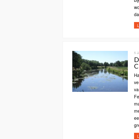
bi
wo
dat
L
5 
D
C
Ha
ve
va
Fe
ma
me
ee
gr
L