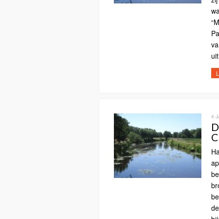
wa
“M
Pa
va
ui
L
4 
D
C
Ha
ap
be
br
be
de