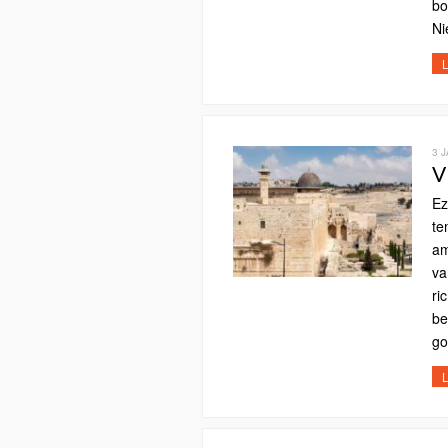
bo
Ni
L
3 
V
Ez
te
am
va
ri
be
go
L