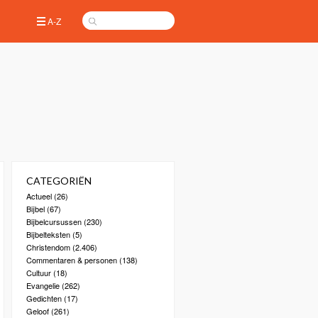
A-Z
CATEGORIËN
Actueel
(26)
Bijbel
(67)
Bijbelcursussen
(230)
Bijbelteksten
(5)
Christendom
(2.406)
Commentaren & personen
(138)
Cultuur
(18)
Evangelie
(262)
Gedichten
(17)
Geloof
(261)