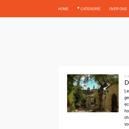
HOME
CATEGORIE
OVER ONS
2 
D
Le
ge
ec
ho
ch
vo