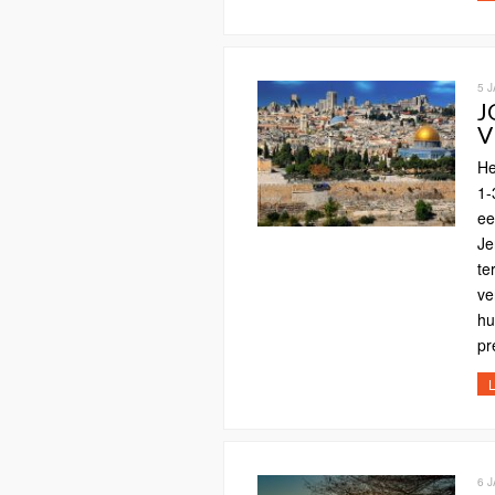
5 
J
V
He
1-
ee
Je
te
ve
hu
pr
L
6 