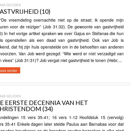
JAAR GELEDEN
ASTVRIJHEID (10)
e vreemdeling overnachtte niet op de straat; ik opende mijn
uren voor de reiziger” (Job 31:32). De gewoonte van gastvrijheid
0) In het vorige artikel spraken we over Gajus en Stéfanas die hun
is openstellen als een daad van gastvrijheid. Ook van Job is
kend, dat hij zijn huis openstelde om in de behoeften van anderen
 voorzien. Van Job werd gezegd: “Wie werd er níet verzadigd van
jn vlees” (Job 31:31)? Job vergat niet gastvrijheid te tonen (Hebr....
ees verder
JAAR GELEDEN
E EERSTE DECENNIA VAN HET
HRISTENDOM (34)
ndelingen 15 vers 35-41; 16 vers 1-12 Hoofdstuk 15 (vervolg)
rs 35-41 Enkele dagen later stelde Paulus aan Barnabas voor dat
j zouden terugkeren en de broeders zouden bezoeken in elke stad