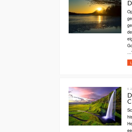
D
Op
ge
ge
de
ei
Go
…”
L
6 
D
C
Sc
hi
He
ee