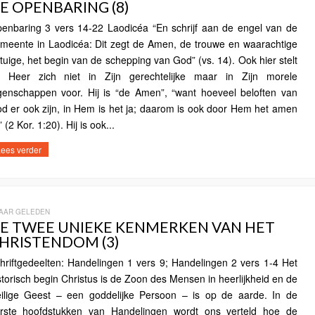
E OPENBARING (8)
enbaring 3 vers 14-22 Laodicéa “En schrijf aan de engel van de
meente in Laodicéa: Dit zegt de Amen, de trouwe en waarachtige
tuige, het begin van de schepping van God” (vs. 14). Ook hier stelt
 Heer zich niet in Zijn gerechtelijke maar in Zijn morele
genschappen voor. Hij is “de Amen”, “want hoeveel beloften van
d er ook zijn, in Hem is het ja; daarom is ook door Hem het amen
 (2 Kor. 1:20). Hij is ook...
ees verder
JAAR GELEDEN
E TWEE UNIEKE KENMERKEN VAN HET
HRISTENDOM (3)
hriftgedeelten: Handelingen 1 vers 9; Handelingen 2 vers 1-4 Het
storisch begin Christus is de Zoon des Mensen in heerlijkheid en de
ilige Geest – een goddelijke Persoon – is op de aarde. In de
rste hoofdstukken van Handelingen wordt ons verteld hoe de