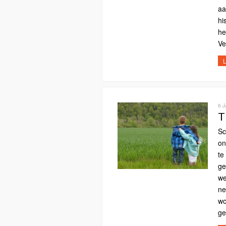
aa
hi
he
Ve
L
6 
T
Sc
on
te
ge
we
ne
wo
ge