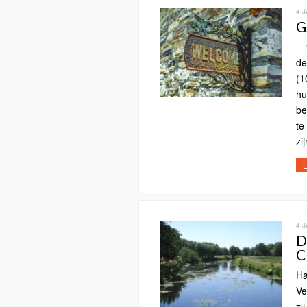
4 
G
“D
de
(1
hu
be
te
zi
L
4 
D
C
Ha
Ve
zi