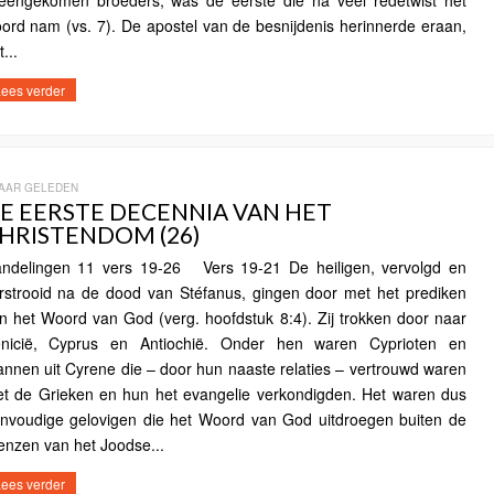
jeengekomen broeders, was de eerste die na veel redetwist het
ord nam (vs. 7). De apostel van de besnijdenis herinnerde eraan,
...
ees verder
JAAR GELEDEN
E EERSTE DECENNIA VAN HET
HRISTENDOM (26)
ndelingen 11 vers 19-26 Vers 19-21 De heiligen, vervolgd en
rstrooid na de dood van Stéfanus, gingen door met het prediken
n het Woord van God (verg. hoofdstuk 8:4). Zij trokken door naar
nicië, Cyprus en Antiochië. Onder hen waren Cyprioten en
nnen uit Cyrene die – door hun naaste relaties – vertrouwd waren
t de Grieken en hun het evangelie verkondigden. Het waren dus
nvoudige gelovigen die het Woord van God uitdroegen buiten de
enzen van het Joodse...
ees verder