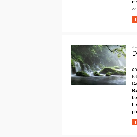
mo
zo
L
3 
D
Da
on
to
Da
Ba
be
he
pr
L