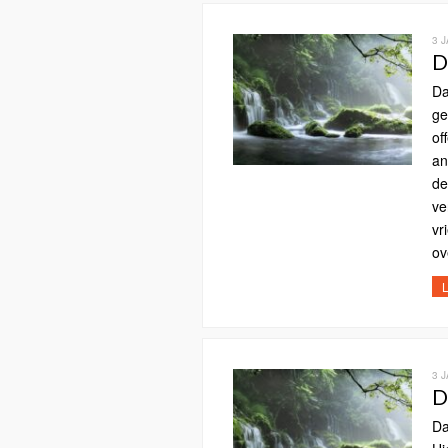
3 
D
Da
ge
of
an
de
ve
vr
ov
L
3 
D
Da