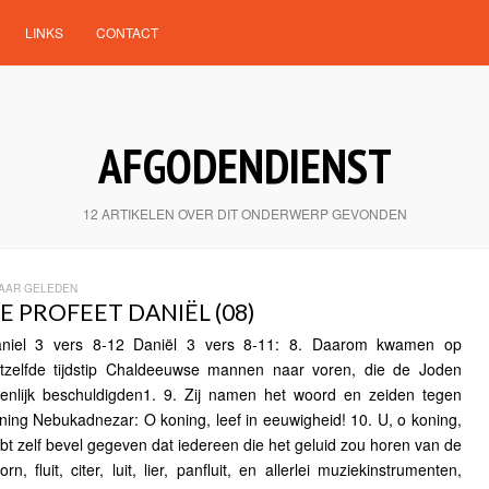
LINKS
CONTACT
AFGODENDIENST
12 ARTIKELEN OVER DIT ONDERWERP GEVONDEN
JAAR GELEDEN
E PROFEET DANIËL (08)
niel 3 vers 8-12 Daniël 3 vers 8-11: 8. Daarom kwamen op
tzelfde tijdstip Chaldeeuwse mannen naar voren, die de Joden
enlijk beschuldigden1. 9. Zij namen het woord en zeiden tegen
ning Nebukadnezar: O koning, leef in eeuwigheid! 10. U, o koning,
bt zelf bevel gegeven dat iedereen die het geluid zou horen van de
orn, fluit, citer, luit, lier, panfluit, en allerlei muziekinstrumenten,