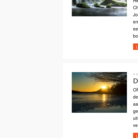
Hi
Ch
Jo
er
ee
bo
L
4 
D
OP
de
aa
ge
ui
ve
L