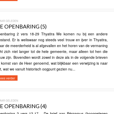
JAAR GELEDEN
E OPENBARING (5)
enbaring 2 vers 18-29 Thyatira We komen nu bij een andere
estand. Er is weliswaar nog steeds veel trouw en ijver in Thyatira,
ar de meerderheid is al afgevallen en het horen van de vermaning
cht zich niet langer tot de hele gemeente, maar alleen tot hen die
ouw zijn. Bovendien wordt zowel in deze als in de volgende brieven
 komst van de Heer genoemd, wat blijkbaar een verwijzing is naar
t, wat we vanuit historisch oogpunt gezien nu...
ees verder
JAAR GELEDEN
E OPENBARING (4)
enbaring 2 vers 12-17 De brief aan Pérgamus (hooggelegen