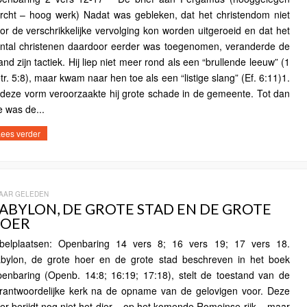
rcht – hoog werk) Nadat was gebleken, dat het christendom niet
or de verschrikkelijke vervolging kon worden uitgeroeid en dat het
ntal christenen daardoor eerder was toegenomen, veranderde de
jand zijn tactiek. Hij liep niet meer rond als een “brullende leeuw” (1
tr. 5:8), maar kwam naar hen toe als een “listige slang” (Ef. 6:11)1.
 deze vorm veroorzaakte hij grote schade in de gemeente. Tot dan
e was de...
ees verder
JAAR GELEDEN
ABYLON, DE GROTE STAD EN DE GROTE
OER
jbelplaatsen: Openbaring 14 vers 8; 16 vers 19; 17 vers 18.
bylon, de grote hoer en de grote stad beschreven in het boek
enbaring (Openb. 14:8; 16:19; 17:18), stelt de toestand van de
rantwoordelijke kerk na de opname van de gelovigen voor. Deze
er berijdt nog niet het dier – op het komende Romeinse rijk – maar