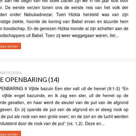
er aan het begin van het boek Daniël zijn we in het jaar 606 vóór
r. De eerste verzen tonen ons de eerste reis van het volk der
den onder Nebukadnezar. Toen Hizkia hersteld was van zijn
nstige ziekte, hoorde de koning van Babel ervan en stuurde hem
n boodschap. En de genezen Hizkia toonde al zijn schatten aan de
odschappers uit Babel. Toen zij weer weggegaan waren, liet...
ees verder
JAAR GELEDEN
E OPENBARING (14)
ENBARING 9 Vijfde bazuin Een ster valt uit de hemel (9:1-2) “En
 vijfde engel bazuinde, en ik zag een ster, uit de hemel op de
rde gevallen, en haar werd de sleutel van de put van de afgrond
geven. En zij opende de put van de afgrond en er steeg rook op
t de put als rook van een grote oven; en de zon en de lucht werden
rduisterd door de rook van de put” (vs. 1,2). Deze en...
ees verder