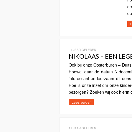
de
du
L
21 JAAR GELEDEN
NIKOLAAS – EEN LE
Ook bij onze Oosterburen – Duits
Hoewel daar de datum 6 december
interessant en leerzaam dit een
Hoe is onze inzet om onze kinderen
bezorgen? Zoeken wij ook hierin d
Lees verder
21 JAAR GELEDEN