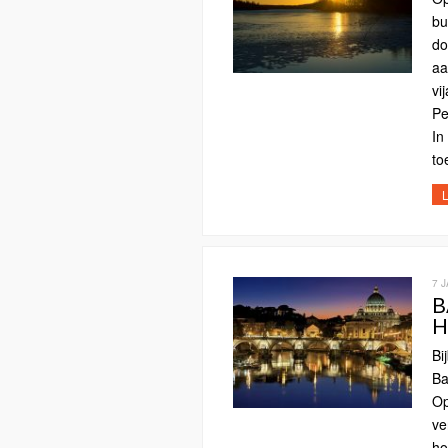
bu
do
aa
vi
Pe
In
to
L
7 
B
H
Bi
Ba
Op
ve
ho