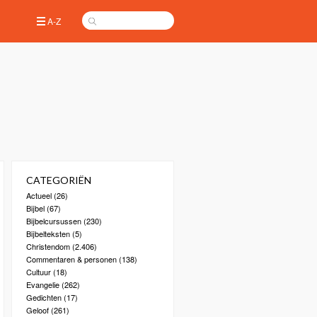
A-Z
CATEGORIËN
Actueel
(26)
Bijbel
(67)
Bijbelcursussen
(230)
Bijbelteksten
(5)
Christendom
(2.406)
Commentaren & personen
(138)
Cultuur
(18)
Evangelie
(262)
Gedichten
(17)
Geloof
(261)