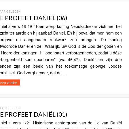
JAAR GELEDEN
E PROFEET DANIËL (06)
niel 2 vers 46-49 “Toen wierp koning Nebukadnezar zich met het
zicht ter aarde en hij aanbad Daniël. En hij beval dat men hem een
fergave en aangenaam reukwerk zou brengen. De koning
twoordde Daniël en zei: Waarlijk, uw God is de God der goden en
 Heere der koningen. Hij openbaart verborgenheden, zodat u déze
rborgenheid kon openbaren” (vs. 46,47). Daniël en zijn drie
ienden zijn een beeld van het toekomstige gelovige Joodse
erblijfsel. God zorgt ervoor, dat de...
ees verder
JAAR GELEDEN
E PROFEET DANIËL (01)
niel 1 vers 1-21 Historische achtergrond van de tijd van Daniël