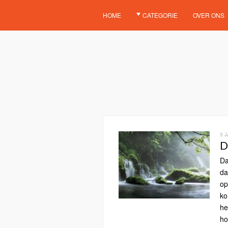
HOME
CATEGORIE
OVER ONS
3 
D
Da
da
op
ko
he
ho