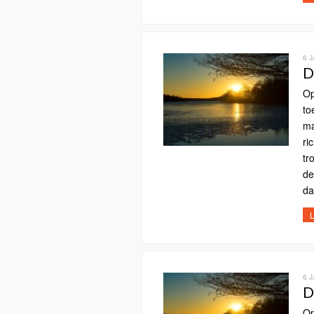
6 
D
Op
to
ma
ri
tr
de
da
L
6 
D
Op