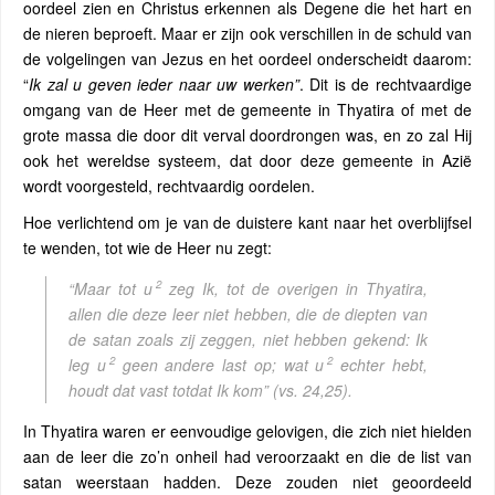
oordeel zien en Christus erkennen als Degene die het hart en
de nieren beproeft. Maar er zijn ook verschillen in de schuld van
de volgelingen van Jezus en het oordeel onderscheidt daarom:
“
Ik zal u geven ieder naar uw werken”
. Dit is de rechtvaardige
omgang van de Heer met de gemeente in Thyatira of met de
grote massa die door dit verval doordrongen was, en zo zal Hij
ook het wereldse systeem, dat door deze gemeente in Azië
wordt voorgesteld, rechtvaardig oordelen.
Hoe verlichtend om je van de duistere kant naar het overblijfsel
te wenden, tot wie de Heer nu zegt:
2
“Maar tot u
zeg Ik, tot de overigen in Thyatira,
allen die deze leer niet hebben, die de diepten van
de satan zoals zij zeggen, niet hebben gekend: Ik
2
2
leg u
geen andere last op; wat u
echter hebt,
houdt dat vast totdat Ik kom”
(vs. 24,25).
In Thyatira waren er eenvoudige gelovigen, die zich niet hielden
aan de leer die zo’n onheil had veroorzaakt en die de list van
satan weerstaan hadden. Deze zouden niet geoordeeld