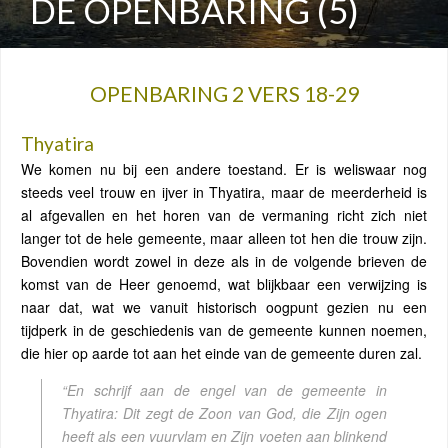
DE OPENBARING (5)
OPENBARING 2 VERS 18-29
Thyatira
We komen nu bij een andere toestand. Er is weliswaar nog
steeds veel trouw en ijver in Thyatira, maar de meerderheid is
al afgevallen en het horen van de vermaning richt zich niet
langer tot de hele gemeente, maar alleen tot hen die trouw zijn.
Bovendien wordt zowel in deze als in de volgende brieven de
komst van de Heer genoemd, wat blijkbaar een verwijzing is
naar dat, wat we vanuit historisch oogpunt gezien nu een
tijdperk in de geschiedenis van de gemeente kunnen noemen,
die hier op aarde tot aan het einde van de gemeente duren zal.
“En schrijf aan de engel van de gemeente in
Thyatira: Dit zegt de Zoon van God, die Zijn ogen
heeft als een vuurvlam en Zijn voeten aan blinkend