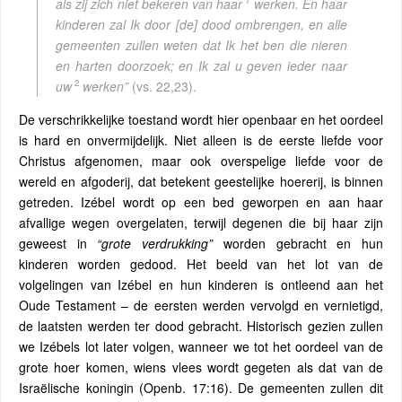
1
als zij zich niet bekeren van haar
werken.
En haar
kinderen zal Ik door [de] dood ombrengen, en alle
gemeenten zullen weten dat Ik het ben die nieren
en harten doorzoek; en Ik zal u geven ieder naar
2
uw
werken”
(vs. 22,23).
De verschrikkelijke toestand wordt hier openbaar en het oordeel
is hard en onvermijdelijk. Niet alleen is de eerste liefde voor
Christus afgenomen, maar ook overspelige liefde voor de
wereld en afgoderij, dat betekent geestelijke hoererij, is binnen
getreden. Izébel wordt op een bed geworpen en aan haar
afvallige wegen overgelaten, terwijl degenen die bij haar zijn
geweest in
“grote verdrukking”
worden gebracht en hun
kinderen worden gedood. Het beeld van het lot van de
volgelingen van Izébel en hun kinderen is ontleend aan het
Oude Testament – de eersten werden vervolgd en vernietigd,
de laatsten werden ter dood gebracht. Historisch gezien zullen
we Izébels lot later volgen, wanneer we tot het oordeel van de
grote hoer komen, wiens vlees wordt gegeten als dat van de
Israëlische koningin (Openb. 17:16). De gemeenten zullen dit