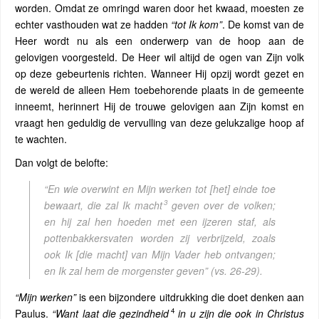
worden. Omdat ze omringd waren door het kwaad, moesten ze
echter vasthouden wat ze hadden
“tot Ik kom”
. De komst van de
Heer wordt nu als een onderwerp van de hoop aan de
gelovigen voorgesteld. De Heer wil altijd de ogen van Zijn volk
op deze gebeurtenis richten. Wanneer Hij opzij wordt gezet en
de wereld de alleen Hem toebehorende plaats in de gemeente
inneemt, herinnert Hij de trouwe gelovigen aan Zijn komst en
vraagt ​​hen geduldig de vervulling van deze gelukzalige hoop af
te wachten.
Dan volgt de belofte:
“En wie overwint en Mijn werken tot [het] einde toe
3
bewaart, die zal Ik macht
geven over de volken;
en hij zal hen hoeden met een ijzeren staf, als
pottenbakkersvaten worden zij verbrijzeld, zoals
ook Ik [die macht] van Mijn Vader heb ontvangen;
en Ik zal hem de morgenster geven”
(vs. 26-29).
“Mijn werken”
is een bijzondere uitdrukking die doet denken aan
4
Paulus.
“Want laat die gezindheid
in u zijn die ook in Christus