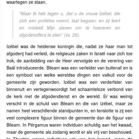
waartegen ze staan.
“Maar Ik heb tegen u, dat u de vrouw Izébel, die
zich een profetes noemt, laat begaan; en zij leert
en misleidt Mijn slaven om te hoereren en
afgodenoffers te eten”
(vs. 20).
Izébel was de heidense koningin die, nadat ze haar man tot
afgoderij had verleid, de religieuze zaken in Israël naar zich toe
trok, de aanbidding van de Heer vervolgde en de verering van
Baäl introduceerde. Bileam was een verleider van buitenaf en is
een symbool van welke wereldse dingen een valkuil voor de
gemeente zijn geworden. Izébel was een verderfster van
binnenuit en vertegenwoordigt het schaamteloze verbond van
de kerk met de afgodendienst en de wereld. Er was weinig
verschil in de schuld van Bileam en die van Izébel, maar ze
namen heel verschillende standpunten in, en tenslotte is zij een
veel complexere figuur binnen de gemeente dan de figuur van
Bileam. In Pérgamus waren individuen schuldig aan het kwaad,
maar de gemeente als zodanig wordt er als vrij van beschouwd.