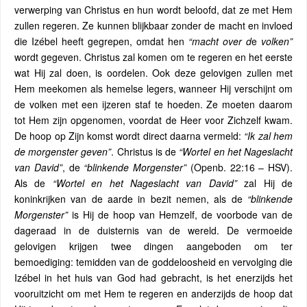
verwerping van Christus en hun wordt beloofd, dat ze met Hem
zullen regeren. Ze kunnen blijkbaar zonder de macht en invloed
die Izébel heeft gegrepen, omdat hen
“macht over d
e
volken”
wordt gegeven. Christus zal komen om te regeren en het eerste
wat Hij zal doen, is oordelen. Ook deze gelovigen zullen met
Hem meekomen als hemelse legers, wanneer Hij verschijnt om
de volken met een ijzeren staf te hoeden. Ze moeten daarom
tot Hem zijn opgenomen, voordat de Heer voor Zichzelf kwam.
De hoop op Zijn komst wordt direct daarna vermeld:
“Ik zal hem
de morgenster geven”
. Christus is de
“Wortel en het Nageslacht
van David”
, de
“blinkende Morgenster”
(Openb. 22:16 – HSV).
Als de
“Wortel en het Nageslacht van David”
zal Hij de
koninkrijken van de aarde in bezit nemen, als de
“blinkende
Morgenster”
is Hij de hoop van Hemzelf, de voorbode van de
dageraad in de duisternis van de wereld. De vermoeide
gelovigen krijgen twee dingen aangeboden om ter
bemoediging: temidden van de goddeloosheid en vervolging die
Izébel in het huis van God had gebracht, is het enerzijds het
vooruitzicht om met Hem te regeren en anderzijds de hoop dat