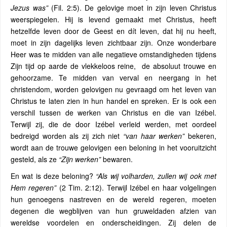
Jezus was”
(Fil. 2:5). De gelovige moet in zijn leven Christus
weerspiegelen. Hij is levend gemaakt met Christus, heeft
hetzelfde leven door de Geest en dít leven, dat hij nu heeft,
moet in zijn dagelijks leven zichtbaar zijn. Onze wonderbare
Heer was te midden van alle negatieve omstandigheden tijdens
Zijn tijd op aarde de vlekkeloos reine,
de absoluut trouwe en
gehoorzame. Te midden van verval en neergang in het
christendom, worden gelovigen nu gevraagd om het leven van
Christus te laten zien in hun handel en spreken. Er is ook een
verschil tussen de werken van Christus en die van Izébel.
Terwijl zij, die de door Izébel verleid werden, met oordeel
bedreigd worden als zij zich niet
“van haar werken”
bekeren,
wordt aan de trouwe gelovigen een beloning in het vooruitzicht
gesteld, als ze
“Zijn werken”
bewaren.
En wat is deze beloning?
“Als wij volharden, zullen wij ook met
Hem regeren”
(2 Tim. 2:12). Terwijl Izébel en haar volgelingen
hun genoegens nastreven en de wereld regeren, moeten
degenen die wegblijven van hun gruweldaden afzien van
wereldse voordelen en onderscheidingen. Zij delen de