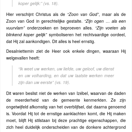
koper gelijk:”
(vs. 18).
Hier verschijnt Christus als de
“Zoon van God”
, maar als de
Zoon van God in gerechtelijke gestalte.
“Zijn ogen … als een
vuurvlam”
onderzoeken en beproeven alles.
“Zijn voeten als
blinkend koper gelijk”
symboliseren het rechtvaardige oordeel,
dat Hij zal aankondigen. Dit alles is heel ernstig.
Desalniettemin ziet de Heer ook enkele dingen, waaraan Hij
welgevallen heeft:
“Ik weet uw werken, uw liefde, uw geloof, uw dienst
en uw volharding, en dat uw laatste werken meer
zijn dan uw eerste”
(vs. 19).
Dit waren beslist niet de werken van Izébel, waarvan de daden
de meerderheid van de gemeente kenmerkten. Ze zijn
ongetwijfeld afkomstig van het overblijfsel, dat daarna genoemd
is. Voordat Hij tot de ernstige aanklachten komt, die Hij maken
moet, blijft Hij stilstaan ​​bij deze prachtige eigenschappen, die
zich heel duidelijk onderscheiden van de donkere achtergrond