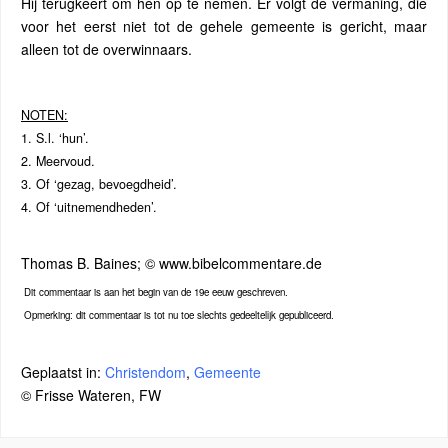
Hij terugkeert om hen op te nemen. Er volgt de vermaning, die
voor het eerst niet tot de gehele gemeente is gericht, maar
alleen tot de overwinnaars.
NOTEN:
1. S.l. ‘hun’.
2. Meervoud.
3. Of ‘gezag, bevoegdheid’.
4. Of ‘uitnemendheden’.
Thomas B. Baines; © www.bibelcommentare.de
Dit commentaar is aan het begin van de 19e eeuw geschreven.
Opmerking: dit commentaar is tot nu toe slechts gedeeltelijk gepubliceerd.
Geplaatst in:
Christendom
,
Gemeente
© Frisse Wateren, FW