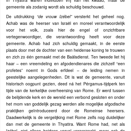
In Thyatira waren individuen vrij van het kwaad, maar de
gemeente als zodanig wordt als schuldig beschouwd.
De uitdrukking
“de vrouw Izébel”
versterkt het geheel nog.
Achab was de heerser van Israël en moreel verantwoordelijk
voor het volk, zoals hier de engel of onzichtbare
vertegenwoordiger, die verantwoording heeft voor deze
gemeente. Achab had zich schuldig gemaakt, in de eerste
plaats door met de dochter van een heidense koning te trouwen
en zich zo één gemaakt met de Baälsdienst. Ten tweede liet hij
haar – een vreemdeling en afgodendienares die zichzelf “een
profetes” noemt in Gods erfdeel – de leiding nemen in
geestelijke aangelegenheden. Dit is wat de gemeente, vanuit
historisch oogpunt gezien, deed ná het Pérgamus-tijdperk ten
tijde van de kerkelijke overheersing van Rome. Er werd tussen
de belijdende kerk en de wereld een verbond gesloten en onder
het mom van goddelijk gezag werden alle mogelijke afgodische
praktijken geïntroduceerd door de Romeinse heersers.
Daadwerkelijk is de vergelijking met Rome zelfs nog duidelijker
dan met de gemeente in Thyatira. Want Rome had, net als
Izébel, niet alleen heidens verval veroorzaakt, maar ook de