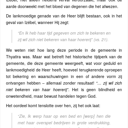
aarde doorweekt met het bloed van degenen die het afwezen.
De lankmoedige genade van de Heer blijft bestaan, ook in het
geval van Izébel, wanneer Hij zegt:
“En Ik heb haar tijd gegeven om zich te bekeren en
zij wil zich niet bekeren van haar hoererij”
(vs. 21).
We weten niet hoe lang deze periode in de gemeente in
Thyatira was. Maar wat betreft het historische tijdperk van de
gemeente, die deze gemeente weergeeft, wat voor geduld en
lankmoedigheid de Heer heeft, hoeveel terugkerende oproepen
tot bekering en waarschuwingen in een of andere vorm zij
ontvangen hebben – allemaal zonder resultaat!
“… zij wil zich
niet bekeren van haar hoererij”
. Het is geen blindheid en
onwetendheid, maar bewust handelen tegen God.
Het oordeel komt tenslotte over hen, zij het ook laat:
“Zie, Ik werp haar op een bed en [werp] hen die
met haar overspel bedrijven in grote verdrukking,