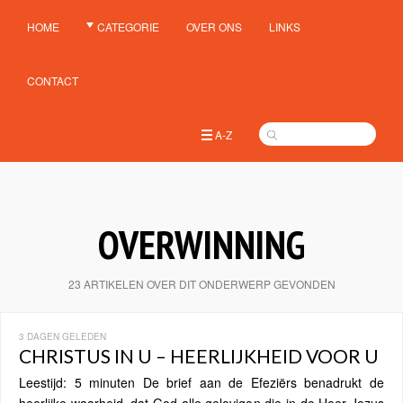
HOME
CATEGORIE
OVER ONS
LINKS
CONTACT
A-Z
OVERWINNING
23 ARTIKELEN OVER DIT ONDERWERP GEVONDEN
3 DAGEN GELEDEN
CHRISTUS IN U – HEERLIJKHEID VOOR U
Leestijd: 5 minuten De brief aan de Efeziërs benadrukt de