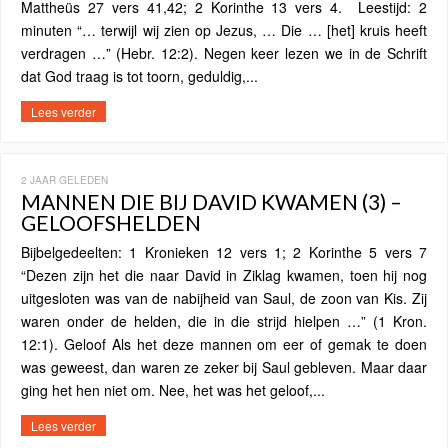
Mattheüs 27 vers 41,42; 2 Korinthe 13 vers 4. Leestijd: 2
minuten “… terwijl wij zien op Jezus, … Die … [het] kruis heeft
verdragen …” (Hebr. 12:2). Negen keer lezen we in de Schrift
dat God traag is tot toorn, geduldig,...
Lees verder
2 JAAR GELEDEN
MANNEN DIE BIJ DAVID KWAMEN (3) –
GELOOFSHELDEN
Bijbelgedeelten: 1 Kronieken 12 vers 1; 2 Korinthe 5 vers 7
“Dezen zijn het die naar David in Ziklag kwamen, toen hij nog
uitgesloten was van de nabijheid van Saul, de zoon van Kis. Zij
waren onder de helden, die in die strijd hielpen …” (1 Kron.
12:1). Geloof Als het deze mannen om eer of gemak te doen
was geweest, dan waren ze zeker bij Saul gebleven. Maar daar
ging het hen niet om. Nee, het was het geloof,...
Lees verder