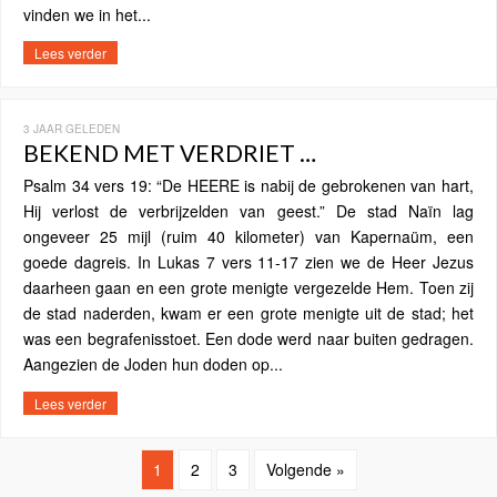
vinden we in het...
Lees verder
3 JAAR GELEDEN
BEKEND MET VERDRIET …
Psalm 34 vers 19: “De HEERE is nabij de gebrokenen van hart,
Hij verlost de verbrijzelden van geest.” De stad Naïn lag
ongeveer 25 mijl (ruim 40 kilometer) van Kapernaüm, een
goede dagreis. In Lukas 7 vers 11-17 zien we de Heer Jezus
daarheen gaan en een grote menigte vergezelde Hem. Toen zij
de stad naderden, kwam er een grote menigte uit de stad; het
was een begrafenisstoet. Een dode werd naar buiten gedragen.
Aangezien de Joden hun doden op...
Lees verder
1
2
3
Volgende »