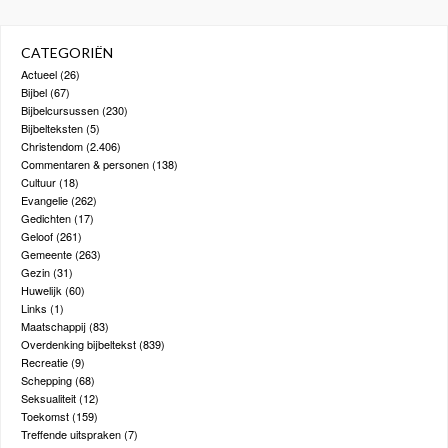
CATEGORIËN
Actueel
(26)
Bijbel
(67)
Bijbelcursussen
(230)
Bijbelteksten
(5)
Christendom
(2.406)
Commentaren & personen
(138)
Cultuur
(18)
Evangelie
(262)
Gedichten
(17)
Geloof
(261)
Gemeente
(263)
Gezin
(31)
Huwelijk
(60)
Links
(1)
Maatschappij
(83)
Overdenking bijbeltekst
(839)
Recreatie
(9)
Schepping
(68)
Seksualiteit
(12)
Toekomst
(159)
Treffende uitspraken
(7)