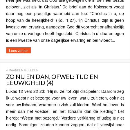
heerlijke waarheid, dat God alle gelovigen die in de Heer Jezus
geloven, ziet als ‘in Christus.’ De brief aan de Kolossers voegt
daar nog een prachtige waarheid aan toe: “Christus in u, de
hoop van de heerlijkheid” (Kol. 1:27). ‘In Christus’ zijn is geen
kwestie van ervaring, aangezien God dit voorrecht onafhankelijk
van onze ervaringen heeft ingesteld. ‘Christus in u’ daarentegen
is een kwestie van onze dagelijkse ervaring en beïnvloedt...
Lees verder
4 MAANDEN GELEDEN
ZO NU EN DAN, OFWEL: TIJD EN
EEUWIGHEID (4)
Lukas 12 vers 22-23: “Hij nu zei tot Zijn discipelen: Daarom zeg
Ik u: weest niet bezorgd voor uw leven, wat u zult eten, ook niet
voor uw lichaam, waarmee u zich zult kleden. Want het leven is
meer dan het voedsel, en het lichaam dan de kleding.” Let
hierop: “Weest niet bezorgd.” Verdere verklaring of uitleg is niet
nodig. Sommigen zouden kunnen zeggen, dat dit verwijst naar