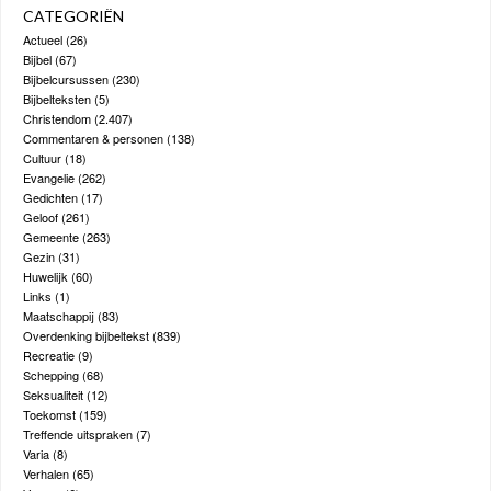
CATEGORIËN
Actueel
(26)
Bijbel
(67)
Bijbelcursussen
(230)
Bijbelteksten
(5)
Christendom
(2.407)
Commentaren & personen
(138)
Cultuur
(18)
Evangelie
(262)
Gedichten
(17)
Geloof
(261)
Gemeente
(263)
Gezin
(31)
Huwelijk
(60)
Links
(1)
Maatschappij
(83)
Overdenking bijbeltekst
(839)
Recreatie
(9)
Schepping
(68)
Seksualiteit
(12)
Toekomst
(159)
Treffende uitspraken
(7)
Varia
(8)
Verhalen
(65)