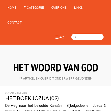
HOME
CATEGORIE
OVER ONS
LINKS
CONTACT
A-Z
HET WOORD VAN GOD
47 ARTIKELEN OVER DIT ONDERWERP GEVONDEN
3 JAAR GELEDEN
HET BOEK JOZUA (09)
De weg naar het beloofde Kanaän Bijbelgedeelten: Jozua 3