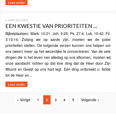
Lees verder
4 JAAR GELEDEN
EEN KWESTIE VAN PRIORITEITEN …
Bijbelplaatsen: Mark. 10:21; Joh. 9:25; Ps. 27:4; Luk. 10:42; Fil.
3:13,14. Zolang we op aarde zijn, moeten we de juiste
prioriteiten stellen. De volgende verzen kunnen ons helpen om
ons (weer) meer op het wezenlijke te concentreren. Van de vele
dingen die in het leven van alledag op ons afkomen, moeten wij
onze aandacht richten op dat éne ding dat de Heer door Zijn
Woord en Geest op ons hart legt. Eén ding ontbreekt u: liefde
tot de Heer en...
Lees verder
« Vorige
1
2
3
4
5
Volgende »