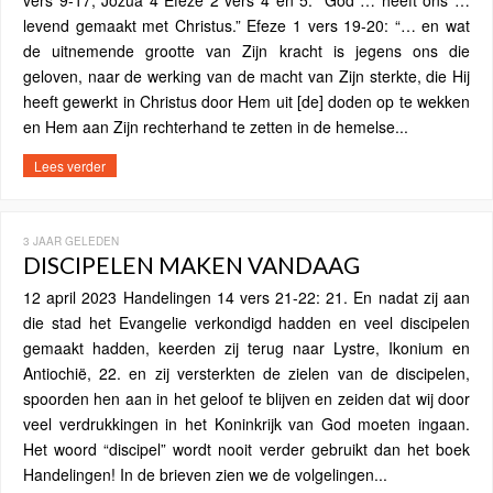
vers 9-17; Jozua 4 Efeze 2 vers 4 en 5: “God … heeft ons …
levend gemaakt met Christus.” Efeze 1 vers 19-20: “… en wat
de uitnemende grootte van Zijn kracht is jegens ons die
geloven, naar de werking van de macht van Zijn sterkte, die Hij
heeft gewerkt in Christus door Hem uit [de] doden op te wekken
en Hem aan Zijn rechterhand te zetten in de hemelse...
Lees verder
3 JAAR GELEDEN
DISCIPELEN MAKEN VANDAAG
12 april 2023 Handelingen 14 vers 21-22: 21. En nadat zij aan
die stad het Evangelie verkondigd hadden en veel discipelen
gemaakt hadden, keerden zij terug naar Lystre, Ikonium en
Antiochië, 22. en zij versterkten de zielen van de discipelen,
spoorden hen aan in het geloof te blijven en zeiden dat wij door
veel verdrukkingen in het Koninkrijk van God moeten ingaan.
Het woord “discipel” wordt nooit verder gebruikt dan het boek
Handelingen! In de brieven zien we de volgelingen...