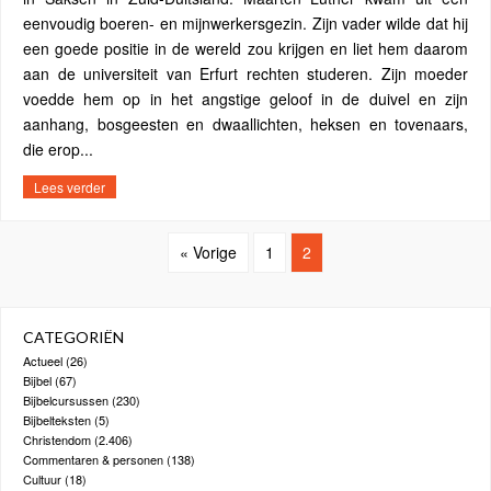
eenvoudig boeren- en mijnwerkersgezin. Zijn vader wilde dat hij
een goede positie in de wereld zou krijgen en liet hem daarom
aan de universiteit van Erfurt rechten studeren. Zijn moeder
voedde hem op in het angstige geloof in de duivel en zijn
aanhang, bosgeesten en dwaallichten, heksen en tovenaars,
die erop...
Lees verder
« Vorige
1
2
CATEGORIËN
Actueel
(26)
Bijbel
(67)
Bijbelcursussen
(230)
Bijbelteksten
(5)
Christendom
(2.406)
Commentaren & personen
(138)
Cultuur
(18)