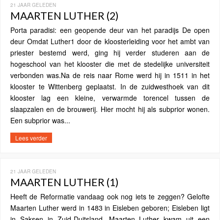
21 JAAR GELEDEN
MAARTEN LUTHER (2)
Porta paradisi: een geopende deur van het paradijs De open
deur Omdat Luther1 door de kloosterleiding voor het ambt van
priester bestemd werd, ging hij verder studeren aan de
hogeschool van het klooster die met de stedelijke universiteit
verbonden was.Na de reis naar Rome werd hij in 1511 in het
klooster te Wittenberg geplaatst. In de zuidwesthoek van dit
klooster lag een kleine, verwarmde torencel tussen de
slaapzalen en de brouwerij. Hier mocht hij als subprior wonen.
Een subprior was...
Lees verder
21 JAAR GELEDEN
MAARTEN LUTHER (1)
Heeft de Reformatie vandaag ook nog iets te zeggen? Gelofte
Maarten Luther werd in 1483 in Eisleben geboren; Eisleben ligt
in Saksen in Zuid-Duitsland. Maarten Luther kwam uit een