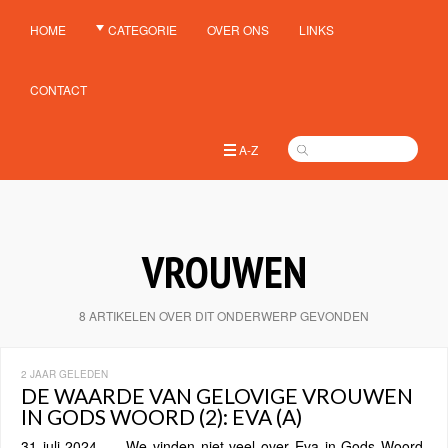
HOME
CATEGORIE
OVER ONS
LINKS
CONTACT
A-Z
VROUWEN
8 ARTIKELEN OVER DIT ONDERWERP GEVONDEN
2 JAAR GELEDEN
DE WAARDE VAN GELOVIGE VROUWEN
IN GODS WOORD (2): EVA (A)
31 juli 2024 We vinden niet veel over Eva in Gods Woord.