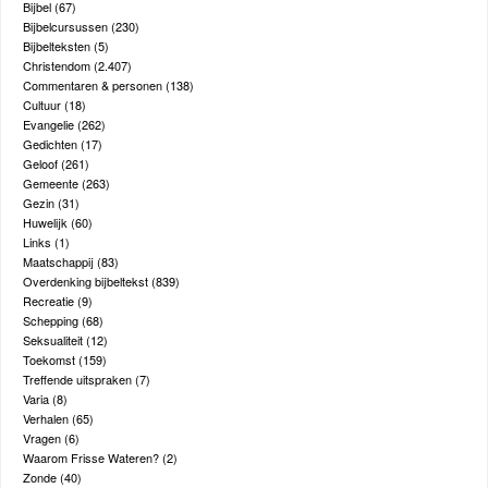
Bijbel
(67)
Bijbelcursussen
(230)
Bijbelteksten
(5)
Christendom
(2.407)
Commentaren & personen
(138)
Cultuur
(18)
Evangelie
(262)
Gedichten
(17)
Geloof
(261)
Gemeente
(263)
Gezin
(31)
Huwelijk
(60)
Links
(1)
Maatschappij
(83)
Overdenking bijbeltekst
(839)
Recreatie
(9)
Schepping
(68)
Seksualiteit
(12)
Toekomst
(159)
Treffende uitspraken
(7)
Varia
(8)
Verhalen
(65)
Vragen
(6)
Waarom Frisse Wateren?
(2)
Zonde
(40)