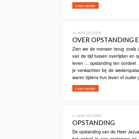
Lees verder
19 JAAR GELEDEN
OVER OPSTANDING 
Zien we de mensen terug zoals z
van de tijd tussen overlijden en
leven … opstanding ten oordeel …
je verwachten bij de wederopst
waren tijdens hun leven of ouder 
Lees verder
21 JAAR GELEDEN
OPSTANDING
De opstanding van de Heer Jezus i
het geloof in een gestorven e