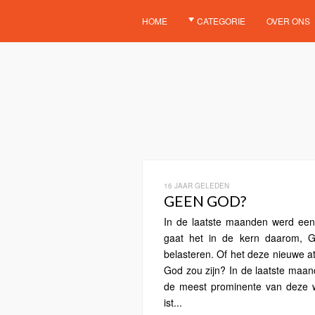
HOME
CATEGORIE
OVER ONS
16 JAAR GELEDEN
GEEN GOD?
In de laatste maanden werd een r
gaat het in de kern daarom, Go
belasteren. Of het deze nieuwe ath
God zou zijn? In de laatste maa
de meest prominente van deze w
ist...