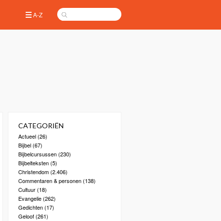
A-Z
CATEGORIËN
Actueel
(26)
Bijbel
(67)
Bijbelcursussen
(230)
Bijbelteksten
(5)
Christendom
(2.406)
Commentaren & personen
(138)
Cultuur
(18)
Evangelie
(262)
Gedichten
(17)
Geloof
(261)