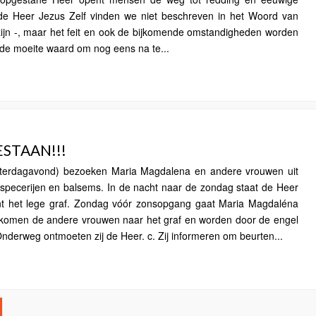
 de Heer Jezus Zelf vinden we niet beschreven in het Woord van
ijn -, maar het feit en ook de bijkomende omstandigheden worden
 de moeite waard om nog eens na te...
ESTAAN!!!
aterdagavond) bezoeken Maria Magdalena en andere vrouwen uit
j specerijen en balsems. In de nacht naar de zondag staat de Heer
nt het lege graf. Zondag vóór zonsopgang gaat Maria Magdaléna
 komen de andere vrouwen naar het graf en worden door de engel
nderweg ontmoeten zij de Heer. c. Zij informeren om beurten...