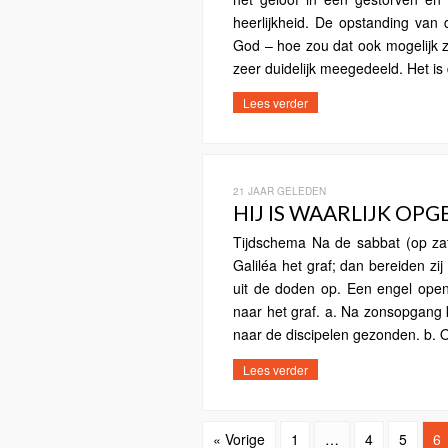
heerlijkheid. De opstanding van
God – hoe zou dat ook mogelijk z
zeer duidelijk meegedeeld. Het is
Lees verder
21 JAAR GELEDEN
HIJ IS WAARLIJK OPG
Tijdschema Na de sabbat (op z
Galiléa het graf; dan bereiden zi
uit de doden op. Een engel ope
naar het graf. a. Na zonsopgang
naar de discipelen gezonden. b. O
Lees verder
« Vorige
1
…
4
5
6