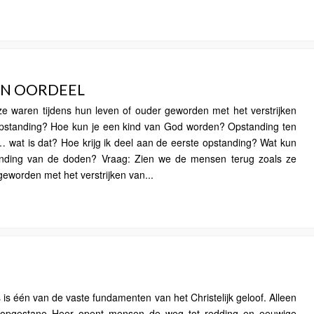
EN OORDEEL
e waren tijdens hun leven of ouder geworden met het verstrijken
 opstanding? Hoe kun je een kind van God worden? Opstanding ten
 wat is dat? Hoe krijg ik deel aan de eerste opstanding? Wat kun
anding van de doden? Vraag: Zien we de mensen terug zoals ze
geworden met het verstrijken van...
s één van de vaste fundamenten van het Christelijk geloof. Alleen
n opgestane Heer opent mensen de weg tot redding en eeuwige