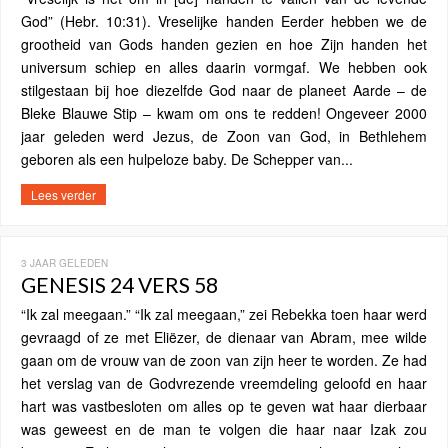
God” (Hebr. 10:31). Vreselijke handen Eerder hebben we de
grootheid van Gods handen gezien en hoe Zijn handen het
universum schiep en alles daarin vormgaf. We hebben ook
stilgestaan ​​bij hoe diezelfde God naar de planeet Aarde – de
Bleke Blauwe Stip – kwam om ons te redden! Ongeveer 2000
jaar geleden werd Jezus, de Zoon van God, in Bethlehem
geboren als een hulpeloze baby. De Schepper van...
Lees verder
3 JAAR GELEDEN
GENESIS 24 VERS 58
“Ik zal meegaan.” “Ik zal meegaan,” zei Rebekka toen haar werd
gevraagd of ze met Eliëzer, de dienaar van Abram, mee wilde
gaan om de vrouw van de zoon van zijn heer te worden. Ze had
het verslag van de Godvrezende vreemdeling geloofd en haar
hart was vastbesloten om alles op te geven wat haar dierbaar
was geweest en de man te volgen die haar naar Izak zou