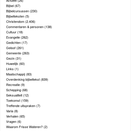
Actueel
(26)
Bijbel
(67)
Bijbelcursussen
(230)
Bijbelteksten
(5)
Christendom
(2.406)
Commentaren & personen
(138)
Cultuur
(18)
Evangelie
(262)
Gedichten
(17)
Geloof
(261)
Gemeente
(263)
Gezin
(31)
Huwelijk
(60)
Links
(1)
Maatschappij
(83)
Overdenking bijbeltekst
(839)
Recreatie
(9)
Schepping
(68)
Seksualiteit
(12)
Toekomst
(159)
Treffende uitspraken
(7)
Varia
(8)
Verhalen
(65)
Vragen
(6)
Waarom Frisse Wateren?
(2)