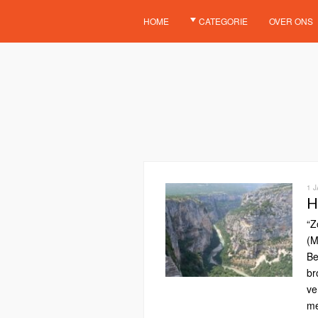
HOME
CATEGORIE
OVER ONS
1 
H
“Z
(M
Be
br
ve
me