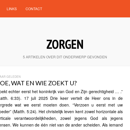
LINKS
CONTACT
ZORGEN
5 ARTIKELEN OVER DIT ONDERWERP GEVONDEN
JAAR GELEDEN
OE, WAT EN WIE ZOEKT U?
oekt echter eerst het koninkrijk van God en Zijn gerechtigheid … .”
atth. 6:33). 17 juli 2025 Drie keer vertelt de Heer ons in de
rgrede wat we eerst moeten doen. “Verzoen u eerst met uw
oeder” (Matth. 5:24). Het christelijk leven kent zowel horizontale als
rticale verantwoordelijkheden, zowel jegens God als jegens
nsen. We kunnen de één niet van de ander scheiden. Als iemand