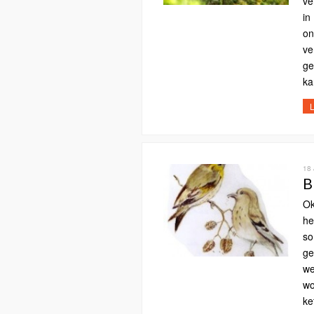
ve
in
on
ve
ge
ka
L
18
B
Ok
he
so
ge
we
wo
ke