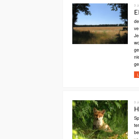
3 
E
de
ve
Je
wo
ge
ni
ge
L
3 
H
Sp
te
be