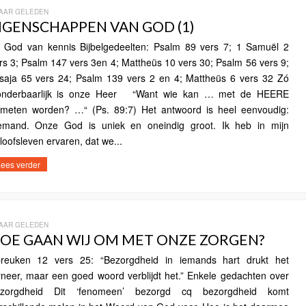
JAAR GELEDEN
IGENSCHAPPEN VAN GOD (1)
 God van kennis Bijbelgedeelten: Psalm 89 vers 7; 1 Samuël 2
rs 3; Psalm 147 vers 3en 4; Mattheüs 10 vers 30; Psalm 56 vers 9;
saja 65 vers 24; Psalm 139 vers 2 en 4; Mattheüs 6 vers 32 Zó
nderbaarlijk is onze Heer “Want wie kan … met de HEERE
meten worden? …“ (Ps. 89:7) Het antwoord is heel eenvoudig:
emand. Onze God is uniek en oneindig groot. Ik heb in mijn
loofsleven ervaren, dat we...
ees verder
JAAR GELEDEN
OE GAAN WIJ OM MET ONZE ZORGEN?
reuken 12 vers 25: “Bezorgdheid in iemands hart drukt het
rneer, maar een goed woord verblijdt het.” Enkele gedachten over
zorgdheid Dit ‘fenomeen’ bezorgd cq bezorgdheid komt