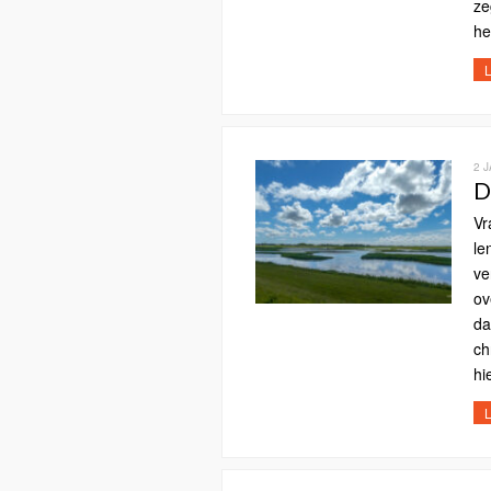
ze
he
L
2 
D
Vr
le
ve
ov
da
ch
hi
L