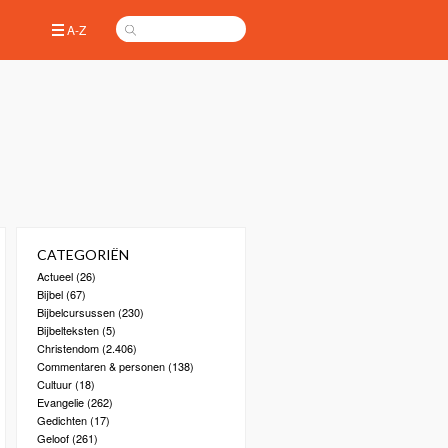
A-Z
CATEGORIËN
Actueel
(26)
Bijbel
(67)
Bijbelcursussen
(230)
Bijbelteksten
(5)
Christendom
(2.406)
Commentaren & personen
(138)
Cultuur
(18)
Evangelie
(262)
Gedichten
(17)
Geloof
(261)