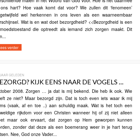
rschillende malen in het Woord van God voor. Hoe is het daarmee
 ons hart? Hoe vaak komt dat voor? We zullen dit ‘fenomeen’
getwijfeld wel herkennen in ons leven als een waarneembaar
rschijnsel. Wat is en wat doet bezorgdheid? <<Bezorgdheid is een
moedstoestand die optreedt als iemand zich zorgen maakt. Dit
n...
ees verder
 JAAR GELEDEN
EZORGD? KIJK EENS NAAR DE VOGELS …
tober 2008. Zorgen … ja dat is mij bekend. Die heb ik ook. Wie
eft ze niet? Maar bezorgd zijn. Dat is toch even iets waar ik mij
ms (vaak, af en toe ..) aan schuldig maak. Wat is het toch een
weldige rijkdom voor een Christen wanneer hij of zij niet alleen
et maar ook ervaart, dat zorgen op Hem geworpen kunnen
rden, zonder dat deze als een boemerang weer in je hart terug
tsen. Nee, God onze Vader...