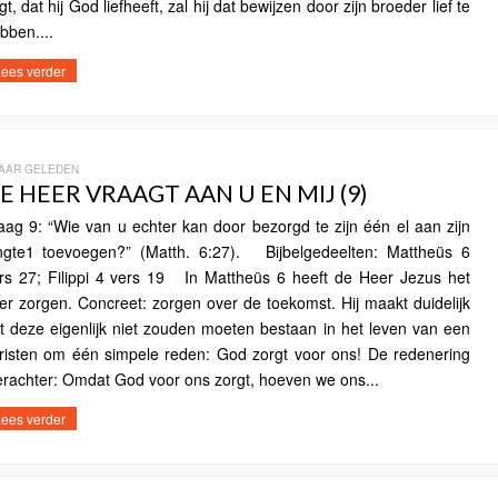
gt, dat hij God liefheeft, zal hij dat bewijzen door zijn broeder lief te
bben....
ees verder
JAAR GELEDEN
E HEER VRAAGT AAN U EN MIJ (9)
aag 9: “Wie van u echter kan door bezorgd te zijn één el aan zijn
ngte1 toevoegen?” (Matth. 6:27). Bijbelgedeelten: Mattheüs 6
rs 27; Filippi 4 vers 19 In Mattheüs 6 heeft de Heer Jezus het
er zorgen. Concreet: zorgen over de toekomst. Hij maakt duidelijk
t deze eigenlijk niet zouden moeten bestaan in het leven van een
risten om één simpele reden: God zorgt voor ons! De redenering
erachter: Omdat God voor ons zorgt, hoeven we ons...
ees verder