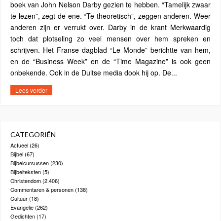
boek van John Nelson Darby gezien te hebben. “Tamelijk zwaar
te lezen”, zegt de ene. “Te theoretisch”, zeggen anderen. Weer
anderen zijn er verrukt over. Darby in de krant Merkwaardig
toch dat plotseling zo veel mensen over hem spreken en
schrijven. Het Franse dagblad “Le Monde” berichtte van hem,
en de “Business Week” en de “Time Magazine” is ook geen
onbekende. Ook in de Duitse media dook hij op. De...
Lees verder
CATEGORIËN
Actueel
(26)
Bijbel
(67)
Bijbelcursussen
(230)
Bijbelteksten
(5)
Christendom
(2.406)
Commentaren & personen
(138)
Cultuur
(18)
Evangelie
(262)
Gedichten
(17)