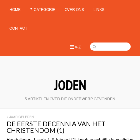
HOME
CATEGORIE
OVER ONS
LINKS
CONTACT
A-Z
JODEN
5 ARTIKELEN OVER DIT ONDERWERP GEVONDEN
7 JAAR GELEDEN
DE EERSTE DECENNIA VAN HET
CHRISTENDOM (1)
Handelingen 1 vers 1-3 Inhoud Dit boek beschrijft de vestiging