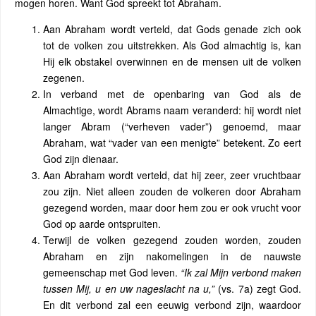
mogen horen. Want God spreekt tot Abraham.
Aan Abraham wordt verteld, dat Gods genade zich ook
tot de volken zou uitstrekken. Als God almachtig is, kan
Hij elk obstakel overwinnen en de mensen uit de volken
zegenen.
In verband met de openbaring van God als de
Almachtige, wordt Abrams naam veranderd: hij wordt niet
langer Abram (“verheven vader”) genoemd, maar
Abraham, wat “vader van een menigte” betekent. Zo eert
God zijn dienaar.
Aan Abraham wordt verteld, dat hij zeer, zeer vruchtbaar
zou zijn. Niet alleen zouden de volkeren door Abraham
gezegend worden, maar door hem zou er ook vrucht voor
God op aarde ontspruiten.
Terwijl de volken gezegend zouden worden, zouden
Abraham en zijn nakomelingen in de nauwste
gemeenschap met God leven.
“Ik zal Mijn verbond maken
tussen Mij, u en uw nageslacht na u,”
(vs. 7a) zegt God.
En dit verbond zal een eeuwig verbond zijn, waardoor