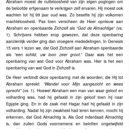
Abraham moest de nutteloosheid van zijn eigen pogingen om
de beloofde erfgenaam te verkrijgen zelf ervaren. Hij moest ook
wachten tot hij 99 jaar oud was. Zo besefte hij zijn volkomen
machteloosheid. Pas toen verscheen de Heer opnieuw aan
Abraham en openbaarde Zichzelf als
“God de
Almachtige”
(vs.
1). Schrijvers hebben erop gewezen, dat deze openbaring
aanzienlijk verder ging dan vroegere mededelingen. In Genesis
15 vers 1 lezen we, dat God Zichzelf aan Abraham openbaarde
als
“een schild, uw loon zeer groot.”
Daar was het een
openbaring van wat God voor Abraham was. Hier is het een
openbaring van wat God in Zichzelf is.
De Heer verbindt deze openbaring met de woorden, die Hij tot
Abraham spreekt:
“Wandel voor Mijn aangezicht en wees
oprecht”
(vs. 1). Hoewel Abraham een ​​man van waar geloof en
volharding was, had hij gefaald in zijn geloof toen hij naar
Egypte ging. En in de zaak met Hagar had hij gefaald in zijn
volharding. Nadat hij zijn zwakheid had leren kennen, mocht hij
erkennen, dat God Almachtig is. Als God inderdaad Almachtig
is, dan zullen Gods voornemens en beloften ongetwijfeld