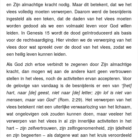
en Zijn almachtige kracht nodig. Maar dit betekent, dat we het
vlees volledig moeten verwerpen. Daarom werd de besnijdenis
ingesteld als een teken, dat de daden van het vlees moeten
worden gedood als we een volmaakt leven voor God willen
leiden. In Genesis 15 wordt de dood geïntroduceerd als basis
voor de rechtvaardiging. Hier vinden we de verwerping van het
vlees door wat spreekt over de dood van het vlees, zodat we
een heilig leven kunnen leiden.
Als God zich ertoe verbindt te zegenen door Zijn almachtige
kracht, dan mogen wij aan de andere kant geen vertrouwen
stellen in het vlees, noch de activiteiten ervan accepteren. Voor
de gelovige van vandaag is de besnijdenis er een van
“[het]
hart
,
naar [de] geest, niet naar [de] letter; zijn lof is niet van
mensen, maar van God”
(Rom. 2:29). Het verwerpen van het
vlees betekent niet een uiterlijke verwaarlozing van het lichaam,
wat ongelovigen ook zouden kunnen doen, maar veeleer het
verwerpen van het vlees in al zijn innerlijke activiteiten in het
hart – zijn zelfvertrouwen, zijn zelfingenomenheid, zijn ijdelheid
en zijn begeerten – als datgene wat aan het kruis veroordeeld