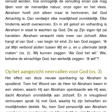
vervuld worden, hoe onmogelijk de vervulling ervan ook mag
lijken voor de menselijke natuur, onze ogen en het vlees.
Abraham hoeft zich alleen maar te herinneren, dat God
Almachtig is. Dan verdwijnt elke moeilijkheid onmiddellijk. Elke
hindernis wordt overwonnen. En in stil geloof en volharding is
Abraham in staat te wachten op God, Die op Zijn eigen tijd zal
handelen. Abraham verwacht niets meer van zichzelf. Alles
hangt af van God – van begin tot eind. Zo kan God zeggen:
“Ik
zal Mijn verbond sluiten tussen Mij en u, en u uitermate talrijk
maken”
(vs. 2). Wij kunnen zeggen: “Als God het wil.” Wie,
behalve de almachtige God, kan werkelijk zeggen:
“Ik wil!”
?
Op het aangezicht neervallen voor God (vs. 3)
Het effect van deze nieuwe openbaring op Abraham is
opvallend. Toen het Woord van de Heer tot Abraham kwam in
een visioen, waarin Hij aan Abraham openbaarde wie Hij was,
dacht Abraham onmiddellijk aan zichzelf. En in vreugdevol
vertrouwen sprak hij met God, waarbij hij zijn behoeften en
moeilijkheden deelde. Nu, toen God persoonlijk aan Abraham