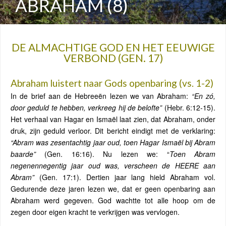
ABRAHAM (8)
DE ALMACHTIGE GOD EN HET EEUWIGE
VERBOND (GEN. 17)
Abraham luistert naar Gods openbaring (vs. 1-2)
In de brief aan de Hebreeën lezen we van Abraham:
“En zó,
door geduld te hebben, verkreeg hij de belofte”
(Hebr. 6:12-15).
Het verhaal van Hagar en Ismaël laat zien, dat Abraham, onder
druk, zijn geduld verloor. Dit bericht eindigt met de verklaring:
“Abram was zesentachtig jaar oud, toen Hagar Ismaël bij Abram
baarde”
(Gen. 16:16). Nu lezen we: “
Toen Abram
negenennegentig jaar oud was, verscheen de HEERE aan
Abram”
(Gen. 17:1). Dertien jaar lang hield Abraham vol.
Gedurende deze jaren lezen we, dat er geen openbaring aan
Abraham werd gegeven. God wachtte tot alle hoop om de
zegen door eigen kracht te verkrijgen was vervlogen.