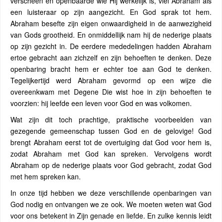
verscheen en openbaarde wie Hij werkelijk is, viel Abraham als
een luisteraar op zijn aangezicht. En God sprak tot hem.
Abraham besefte zijn eigen onwaardigheid in de aanwezigheid
van Gods grootheid. En onmiddellijk nam hij de nederige plaats
op zijn gezicht in. De eerdere mededelingen hadden Abraham
ertoe gebracht aan zichzelf en zijn behoeften te denken. Deze
openbaring bracht hem er echter toe aan God te denken.
Tegelijkertijd werd Abraham gevormd op een wijze die
overeenkwam met Degene Die wist hoe in zijn behoeften te
voorzien: hij leefde een leven voor God en was volkomen.
Wat zijn dit toch prachtige, praktische voorbeelden van
gezegende gemeenschap tussen God en de gelovige! God
brengt Abraham eerst tot de overtuiging dat God voor hem is,
zodat Abraham met God kan spreken. Vervolgens wordt
Abraham op de nederige plaats voor God gebracht, zodat God
met hem spreken kan.
In onze tijd hebben we deze verschillende openbaringen van
God nodig en ontvangen we ze ook. We moeten weten wat God
voor ons betekent in Zijn genade en liefde. En zulke kennis leidt