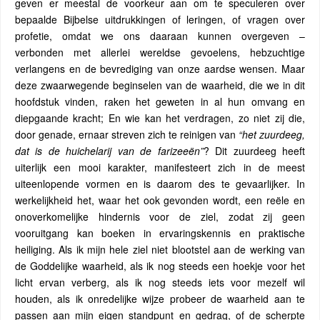
geven er meestal de voorkeur aan om te speculeren over
bepaalde Bijbelse uitdrukkingen of leringen, of vragen over
profetie, omdat we ons daaraan kunnen overgeven –
verbonden met allerlei wereldse gevoelens, hebzuchtige
verlangens en de bevrediging van onze aardse wensen. Maar
deze zwaarwegende beginselen van de waarheid, die we in dit
hoofdstuk vinden, raken het geweten in al hun omvang en
diepgaande kracht; En wie kan het verdragen, zo niet zij die,
door genade, ernaar streven zich te reinigen van
“het zuurdeeg,
dat is de huichelarij van de farizeeën”
? Dit zuurdeeg heeft
uiterlijk een mooi karakter, manifesteert zich in de meest
uiteenlopende vormen en is daarom des te gevaarlijker. In
werkelijkheid het, waar het ook gevonden wordt, een reële en
onoverkomelijke hindernis voor de ziel, zodat zij geen
vooruitgang kan boeken in ervaringskennis en praktische
heiliging. Als ik mijn hele ziel niet blootstel aan de werking van
de Goddelijke waarheid, als ik nog steeds een hoekje voor het
licht ervan verberg, als ik nog steeds iets voor mezelf wil
houden, als ik onredelijke wijze probeer de waarheid aan te
passen aan mijn eigen standpunt en gedrag, of de scherpte