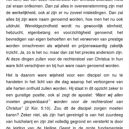
zal eraan ontkomen.
Dan
zal alles in overeenstemming zijn met
de werkelijkheid, ook al zijn er nu zoveel misleidingen. Dan zal
alles bij zijn ware naam genoemd worden, hoe men het nu ook
uitdrukt. Wereldgezindheid wordt nu gewoonlijk slimheid,
hebzucht, eigenbelang en voorzichtigheid genoemd; het
bevredigen van eigen behoeften en het verwerven van prestige
worden omschreven als wijsheid en prijzenswaardig zakelijk
inzicht. Ja, zo is het nu; maar dan zal het precies andersom zijn.
Al deze dingen zullen voor de rechterstoel van Christus in hun
ware licht verschijnen en bij hun ware naam genoemd worden.
Het is daarom ware wijsheid voor een discipel om nu te
handelen in het licht van die dag waarop het verborgene van
alle harten onthuld zullen worden. Hij staat in dit opzicht zeker in
een gunstige positie, ook al zegt de apostel:
“Want wij allen
1
moeten geopenbaard
worden voor de rechterstoel van
Christus”
(2 Kor. 5:10). Zou dit de discipel zorgen moeten
baren? Zeker niet, als zijn hart gereinigd is van het zuurdeeg
van huichelarij en zijn ziel volledig gegrond en versterkt is door
de leiding van de Heilige Geest in de grote fundamentele