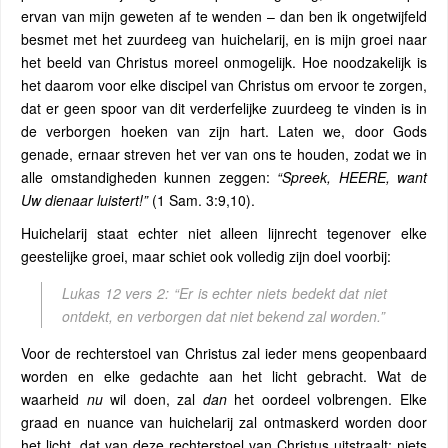
ervan van mijn geweten af ​​te wenden – dan ben ik ongetwijfeld
besmet met het zuurdeeg van huichelarij, en is mijn groei naar
het beeld van Christus moreel onmogelijk. Hoe noodzakelijk is
het daarom voor elke discipel van Christus om ervoor te zorgen,
dat er geen spoor van dit verderfelijke zuurdeeg te vinden is in
de verborgen hoeken van zijn hart. Laten we, door Gods
genade, ernaar streven het ver van ons te houden, zodat we in
alle omstandigheden kunnen zeggen:
“Spreek, HEERE, want
Uw dienaar luistert!”
(1 Sam. 3:9,10).
Huichelarij staat echter niet alleen lijnrecht tegenover elke
geestelijke groei, maar schiet ook volledig zijn doel voorbij:
Lukas 12 vers 2:
“Er is echter niets bedekt dat niet
ontdekt, en verborgen dat niet bekend zal worden.”
Voor de rechterstoel van Christus zal ieder mens geopenbaard
worden en elke gedachte aan het licht gebracht. Wat de
waarheid
nu
wil doen, zal
dan
het oordeel volbrengen. Elke
graad en nuance van huichelarij zal ontmaskerd worden door
het licht, dat van deze rechterstoel van Christus uitstraalt; niets