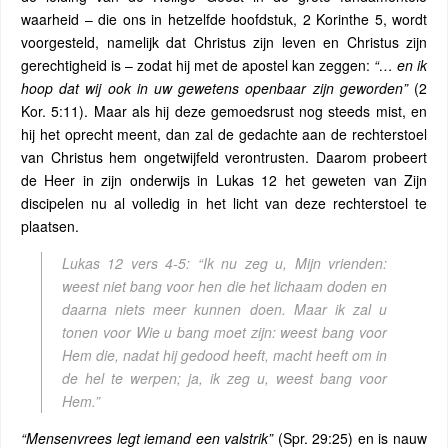
waarheid – die ons in hetzelfde hoofdstuk, 2 Korinthe 5, wordt
voorgesteld, namelijk dat Christus zijn leven en Christus zijn
gerechtigheid is – zodat hij met de apostel kan zeggen:
“… en ik
hoop dat wij ook in uw gewetens openbaar zijn geworden”
(2
Kor. 5:11). Maar als hij deze gemoedsrust nog steeds mist, en
hij het oprecht meent, dan zal de gedachte aan de rechterstoel
van Christus hem ongetwijfeld verontrusten. Daarom probeert
de Heer in zijn onderwijs in Lukas 12 het geweten van Zijn
discipelen nu al volledig in het licht van deze rechterstoel te
plaatsen.
Lukas 12 vers 4-5:
“Ik nu zeg u, Mijn vrienden:
weest niet bang voor hen die het lichaam doden en
daarna niets meer kunnen doen. Maar ik zal u
tonen voor Wie u bang moet zijn: weest bang voor
Hem die, nadat hij gedood heeft, macht heeft om in
de hel te werpen; ja, ik zeg u, weest bang voor
Hem.”
“Mensenvrees legt iemand een valstrik”
(Spr. 29:25) en is nauw