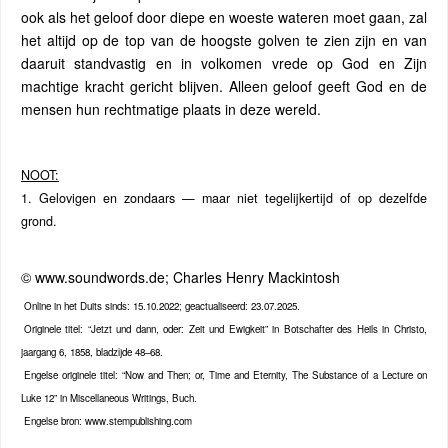
ook als het geloof door diepe en woeste wateren moet gaan, zal
het altijd op de top van de hoogste golven te zien zijn en van
daaruit standvastig en in volkomen vrede op God en Zijn
machtige kracht gericht blijven. Alleen geloof geeft God en de
mensen hun rechtmatige plaats in deze wereld.
NOOT:
1. Gelovigen en zondaars — maar niet tegelijkertijd of op dezelfde
grond.
© www.soundwords.de; Charles Henry Mackintosh
Online in het Duits sinds: 15.10.2022; geactualiseerd: 23.07.2025.
Originele titel: “Jetzt und dann, oder: Zeit und Ewigkeit” in Botschafter des Heils in Christo,
jaargang 6, 1858, bladzijde 48–68.
Engelse originele titel: “Now and Then; or, Time and Eternity, The Substance of a Lecture on
Luke 12” in Miscellaneous Writings, Buch.
Engelse bron: www.stempublishing.com