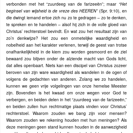
verbonden met het “zuurdeeg van de farizeeën”; maar
“Het
beginsel van wijsheid is de vreze des HEEREN”
(Spr. 9:10), en
die dwingt iemand ertoe zich nu zo te gedragen – zo te denken,
te spreken en te handelen – alsof hij zich in de volle gloed van
Christus’ rechterstoel bevindt. En wat zou het resultaat zijn van
zo’n denkwijze? Het zou een onmetelijke waardigheid en
nobelheid aan het karakter verlenen, terwijl de geest van trotse
onafhankelijkheid in de kiem zou worden gesmoord en de ziel
bewaard zou blijven onder de alziende macht van Gods licht,
dat alles openbaart. Niets kan een discipel van Christus zozeer
beroven van zijn ware waardigheid als wandelen in de ogen of
volgens de gedachten van anderen. Zolang we zo handelen,
kunnen we geen vrije volgelingen van onze hemelse Meester
zijn. Bovendien is het kwaad om onze wegen voor God te
verbergen, en beiden delen in het “zuurdeeg van de farizeeën,”
en beiden zullen hun rechtmatige plaats vinden voor Christus’
rechterstoel. Waarom zouden we bang zijn voor mensen?
Waarom zouden we rekening houden met hun meningen? Als
deze meningen geen stand kunnen houden in de aanwezigheid