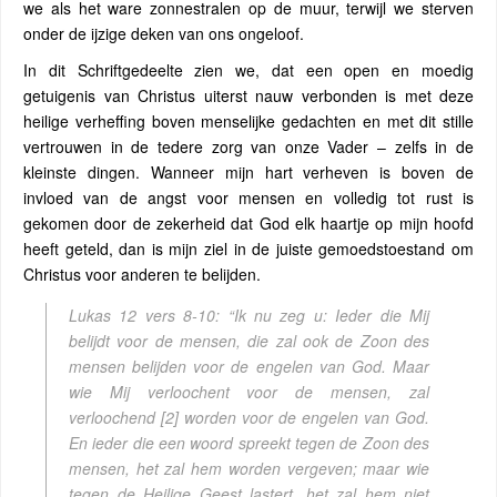
we als het ware zonnestralen op de muur, terwijl we sterven
onder de ijzige deken van ons ongeloof.
In dit Schriftgedeelte zien we, dat een open en moedig
getuigenis van Christus uiterst nauw verbonden is met deze
heilige verheffing boven menselijke gedachten en met dit stille
vertrouwen in de tedere zorg van onze Vader – zelfs in de
kleinste dingen. Wanneer mijn hart verheven is boven de
invloed van de angst voor mensen en volledig tot rust is
gekomen door de zekerheid dat God elk haartje op mijn hoofd
heeft geteld, dan is mijn ziel in de juiste gemoedstoestand om
Christus voor anderen te belijden.
Lukas 12 vers 8-10:
“Ik nu zeg u: Ieder die Mij
belijdt voor de mensen, die zal ook de Zoon des
mensen belijden voor de engelen van God. Maar
wie Mij verloochent voor de mensen, zal
verloochend
[2]
worden voor de engelen van God.
En ieder die een woord spreekt tegen de Zoon des
mensen, het zal hem worden vergeven; maar wie
tegen de Heilige Geest lastert, het zal hem niet