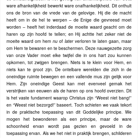
ware afhankelijkheid bewerkt ware onafhankelijkheid. Dit onthult
ons de bron van de vrede van de gelovige. Hij die de macht
heeft om in de hel te werpen – de Enige die gevreesd moet
worden – heeft het inderdaad de moeite waard geacht om de
haren op zijn hoofd te tellen; en Hij achtte het zeker niet de
moeite waard om hem
nu
of
later
verloren te laten gaan, maar
om Hem te bewaren en te beschermen. Deze nauwgezette zorg
van onze Vader moet elke twijfel die in ons hart zou kunnen
opkomen, tot zwijgen brengen. Niets is te klein voor Hem, en
niets kan te groot zijn. De ontelbare werelden die zich in de
oneindige ruimte bewegen en een vallende mus zijn gelijk voor
Hem. Zijn oneindige Geest kan met evenveel gemak het
verstrijken van eeuwen als de haren op ons hoofd overzien. Dit
is het vaste fundament waarop Christus zijn “Weest niet bang!”
en “Weest niet bezorgd!” baseert. Toch schieten we vaak tekort
in de praktische toepassing van dit Goddelijke principe. We
mogen het bewonderen als een principe, maar de ware
schoonheid ervan wordt pas gezien en gevoeld in de
toepassing ervan. Als we het niet in praktijk brengen, schilderen