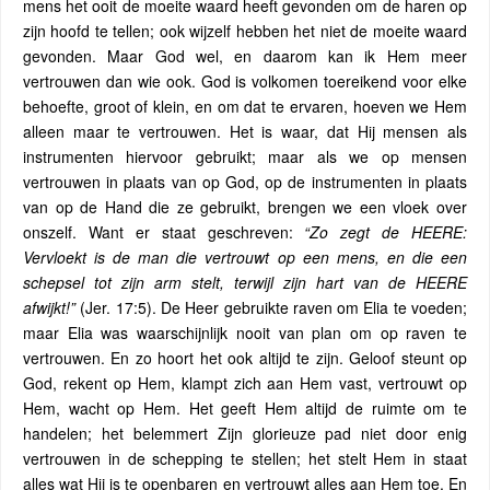
mens het ooit de moeite waard heeft gevonden om de haren op
zijn hoofd te tellen; ook wijzelf hebben het niet de moeite waard
gevonden. Maar God wel, en daarom kan ik Hem meer
vertrouwen dan wie ook. God is volkomen toereikend voor elke
behoefte, groot of klein, en om dat te ervaren, hoeven we Hem
alleen maar te vertrouwen. Het is waar, dat Hij mensen als
instrumenten hiervoor gebruikt; maar als we op mensen
vertrouwen in plaats van op God, op de instrumenten in plaats
van op de Hand die ze gebruikt, brengen we een vloek over
onszelf. Want er staat geschreven:
“Zo zegt de HEERE:
Vervloekt is de man die vertrouwt op een mens, en die een
schepsel tot zijn arm stelt, terwijl zijn hart van de HEERE
afwijkt!”
(Jer. 17:5). De Heer gebruikte raven om Elia te voeden;
maar Elia was waarschijnlijk nooit van plan om op raven te
vertrouwen. En zo hoort het ook altijd te zijn. Geloof steunt op
God, rekent op Hem, klampt zich aan Hem vast, vertrouwt op
Hem, wacht op Hem. Het geeft Hem altijd de ruimte om te
handelen; het belemmert Zijn glorieuze pad niet door enig
vertrouwen in de schepping te stellen; het stelt Hem in staat
alles wat Hij is te openbaren en vertrouwt alles aan Hem toe. En