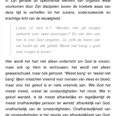
in Zijn genade dit opkomende element van ongeloof wilde
voorkomen door Zijn discipelen boven de troebele waas van
deze tijd te verheffen tot het zuivere, onderzoekende en
krachtige licht van de
eeuwigheid
.
Lukas 12 vers 6-7:
“Worden niet vijf musjes
verkocht voor twee penningen? En niet één van
hen is voor God vergeten. Ja, zelfs de haren van
uw hoofd zijn alle geteld. Weest niet bang; u gaat
vele musjes te boven.”
Hier wordt het hart niet alleen onderricht om God te vrezen,
maar ook op Hem te vertrouwen; het wordt niet alleen
gewaarschuwd, maar ook getroost. “Weest bang” en “weest niet
bang” lijken misschien vreemd voor mensen van vlees en bloed,
maar voor het geloof is er niets vreemds aan. Wie God het
meest vreest, vreest de omstandigheden het minst. Wie in
geloof wandelt, is de meest afhankelijke en tegelijkertijd de
meest onafhankelijke persoon ter wereld: afhankelijk van God,
onafhankelijk van de omstandigheden. Onafhankelijkheid van
de omstandigheden is het gevolg van afhankelijkheid van God;