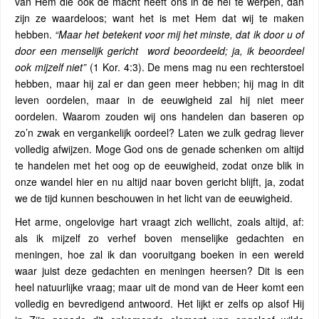
van Hem die ook de macht heeft ons in de hel te werpen, dan
zijn ze waardeloos; want het is met Hem dat wij te maken
hebben.
“Maar het betekent voor mij het minste, dat ik door u of
door een menselijk gericht
word beoordeeld; ja, ik beoordeel
ook mijzelf niet”
(1 Kor. 4:3). De mens mag nu een rechterstoel
hebben, maar hij zal er dan geen meer hebben; hij mag in dit
leven oordelen, maar in de eeuwigheid zal hij niet meer
oordelen. Waarom zouden wij ons handelen dan baseren op
zo’n zwak en vergankelijk oordeel? Laten we zulk gedrag liever
volledig afwijzen. Moge God ons de genade schenken om altijd
te handelen met het oog op de eeuwigheid, zodat onze blik in
onze wandel hier en nu altijd naar boven gericht blijft, ja, zodat
we de tijd kunnen beschouwen in het licht van de eeuwigheid.
Het arme, ongelovige hart vraagt ​​zich wellicht, zoals altijd, af:
als ik mijzelf zo verhef boven menselijke gedachten en
meningen, hoe zal ik dan vooruitgang boeken in een wereld
waar juist deze gedachten en meningen heersen? Dit is een
heel natuurlijke vraag; maar uit de mond van de Heer komt een
volledig en bevredigend antwoord. Het lijkt er zelfs op alsof Hij