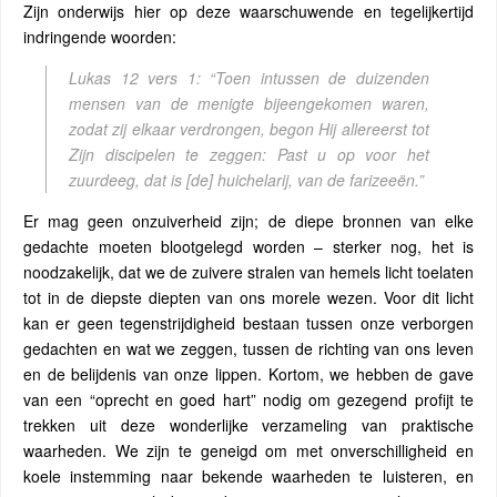
Zijn onderwijs hier op deze waarschuwende en tegelijkertijd
indringende woorden:
Lukas 12 vers 1: “
Toen intussen de duizenden
mensen van de menigte bijeengekomen waren,
zodat zij elkaar verdrongen, begon Hij allereerst tot
Zijn discipelen te zeggen: Past u op voor het
zuurdeeg, dat is [de] huichelarij, van de farizeeën.”
Er mag geen onzuiverheid zijn; de diepe bronnen van elke
gedachte moeten blootgelegd worden – sterker nog, het is
noodzakelijk, dat we de zuivere stralen van hemels licht toelaten
tot in de diepste diepten van ons morele wezen. Voor dit licht
kan er geen tegenstrijdigheid bestaan ​​tussen onze verborgen
gedachten en wat we zeggen, tussen de richting van ons leven
en de belijdenis van onze lippen. Kortom, we hebben de gave
van een “oprecht en goed hart” nodig om gezegend profijt te
trekken uit deze wonderlijke verzameling van praktische
waarheden. We zijn te geneigd om met onverschilligheid en
koele instemming naar bekende waarheden te luisteren, en