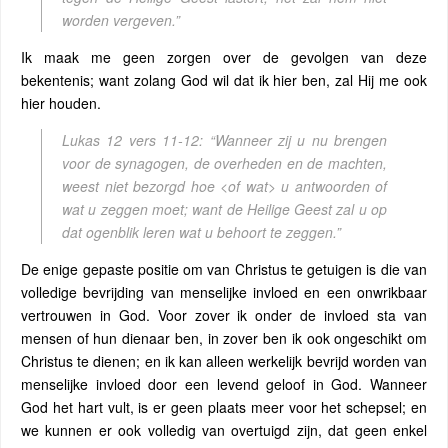
worden vergeven.”
Ik maak me geen zorgen over de gevolgen van deze
bekentenis; want zolang God wil dat ik hier ben, zal Hij me ook
hier houden.
Lukas 12 vers 11-12:
“Wanneer zij u nu brengen
voor de synagogen, de overheden en de machten,
weest niet bezorgd hoe <of wat> u antwoorden of
wat u zeggen moet; want de Heilige Geest zal u op
dat ogenblik leren wat u behoort te zeggen.”
De enige gepaste positie om van Christus te getuigen is die van
volledige bevrijding van menselijke invloed en een onwrikbaar
vertrouwen in God. Voor zover ik onder de invloed sta van
mensen of hun dienaar ben, in zover ben ik ook ongeschikt om
Christus te dienen; en ik kan alleen werkelijk bevrijd worden van
menselijke invloed door een levend geloof in God. Wanneer
God het hart vult, is er geen plaats meer voor het schepsel; en
we kunnen er ook volledig van overtuigd zijn, dat geen enkel