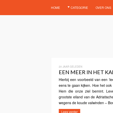
HOME
CATEGORIE
OVER ONS
20 JAAR GELEDEN
EEN MEER IN HET KA
Hierbij een voorbeeld van een ‘le
eens te gaan kijken. Hoe het ook zi
Hem die onze ziel bemint. Lev
grootste eiland van de Adriatisch
wegens de koude valwinden – Bora
Lees verder