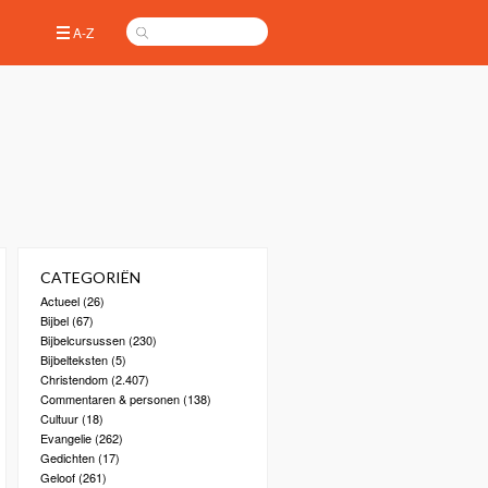
A-Z
CATEGORIËN
Actueel
(26)
Bijbel
(67)
Bijbelcursussen
(230)
Bijbelteksten
(5)
Christendom
(2.407)
Commentaren & personen
(138)
Cultuur
(18)
Evangelie
(262)
Gedichten
(17)
Geloof
(261)