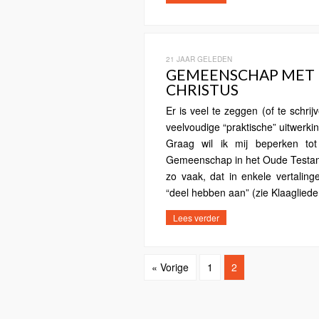
21 JAAR GELEDEN
GEMEENSCHAP MET D
CHRISTUS
Er is veel te zeggen (of te schrij
veelvoudige “praktische” uitwerk
Graag wil ik mij beperken tot
Gemeenschap in het Oude Testame
zo vaak, dat in enkele vertalin
“deel hebben aan” (zie Klaagliede
Lees verder
« Vorige
1
2