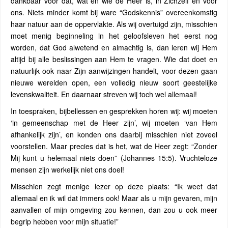
dankbaar voor dat, wat en wie de Heer is, in Zichzelf en voor
ons. Niets minder komt bij ware “Godskennis” overeenkomstig
haar natuur aan de oppervlakte. Als wij overtuigd zijn, misschien
moet menig beginneling in het geloofsleven het eerst nog
worden, dat God alwetend en almachtig is, dan leren wij Hem
altijd bij alle beslissingen aan Hem te vragen. Wie dat doet en
natuurlijk ook naar Zijn aanwijzingen handelt, voor dezen gaan
nieuwe werelden open, een volledig nieuw soort geestelijke
levenskwaliteit. En daarnaar streven wij toch wel allemaal!
In toespraken, bijbellessen en gesprekken horen wij: wij moeten
‘in gemeenschap met de Heer zijn’, wij moeten ‘van Hem
afhankelijk zijn’, en konden ons daarbij misschien niet zoveel
voorstellen. Maar precies dat is het, wat de Heer zegt: “Zonder
Mij kunt u helemaal niets doen” (Johannes 15:5). Vruchteloze
mensen zijn werkelijk niet ons doel!
Misschien zegt menige lezer op deze plaats: “Ik weet dat
allemaal en ik wil dat immers ook! Maar als u mijn gevaren, mijn
aanvallen of mijn omgeving zou kennen, dan zou u ook meer
begrip hebben voor mijn situatie!”