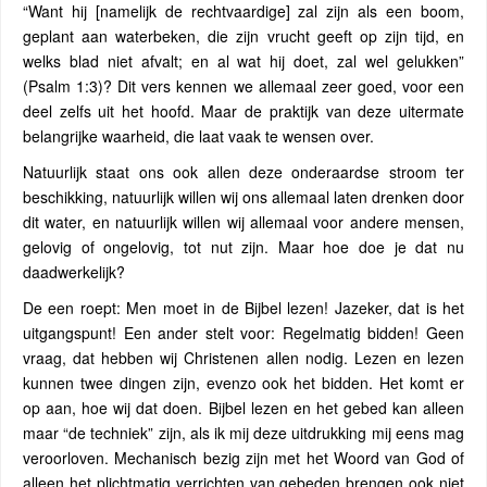
“Want hij [namelijk de rechtvaardige] zal zijn als een boom,
geplant aan waterbeken, die zijn vrucht geeft op zijn tijd, en
welks blad niet afvalt; en al wat hij doet, zal wel gelukken”
(Psalm 1:3)? Dit vers kennen we allemaal zeer goed, voor een
deel zelfs uit het hoofd. Maar de praktijk van deze uitermate
belangrijke waarheid, die laat vaak te wensen over.
Natuurlijk staat ons ook allen deze onderaardse stroom ter
beschikking, natuurlijk willen wij ons allemaal laten drenken door
dit water, en natuurlijk willen wij allemaal voor andere mensen,
gelovig of ongelovig, tot nut zijn. Maar hoe doe je dat nu
daadwerkelijk?
De een roept: Men moet in de Bijbel lezen! Jazeker, dat is het
uitgangspunt! Een ander stelt voor: Regelmatig bidden! Geen
vraag, dat hebben wij Christenen allen nodig. Lezen en lezen
kunnen twee dingen zijn, evenzo ook het bidden. Het komt er
op aan, hoe wij dat doen. Bijbel lezen en het gebed kan alleen
maar “de techniek” zijn, als ik mij deze uitdrukking mij eens mag
veroorloven. Mechanisch bezig zijn met het Woord van God of
alleen het plichtmatig verrichten van gebeden brengen ook niet