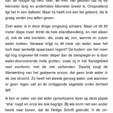
van de hoogte op hem neer, wil men niet geloven dat hij vijf
kilometer lang en anderhalve kilometer breed is. Onopvallend
ligt het in een dalketel. Maar hij heeft ons een les geleerd, die ik
graag verder zou willen geven.
Zoet water is in deze droge omgeving schaars. Maar uit dit 85
meter diepe meer drinkt de hele eilandbevolking, en niet alleen
zij, ook de vele toeristen, die, zoals wij, zon, warmte en zuiver
water zoeken. Vanwaar krijgt nu dit meer zijn water, waar het
toch daar werkelijk spaarzaam regent? De bodem van het meer
ligt nog ongeveer 68 meter dieper dan de zeespiegel en is door
water-doorvoerende holle grotten, zoals zij in het Karstgebied
veel voorkomt, met de zee verbonden. Daarbij zorgt de
filterwerking van het gesteente ervoor, dat geen brak water in
de zee stroomt. Zo heeft het steeds genoeg water, ook wanneer
er geen regen valt en de omliggende vegetatie onder dorheid
lijdt.
Ik ben er zeker van dat ieder opmerkzame lezer op deze plaats
“aha” roept en onze les ook begrijpt. Bij wie komt niet een ander
beeld naar boven, dat de Heilige Schrift gebruikt, in de zin: