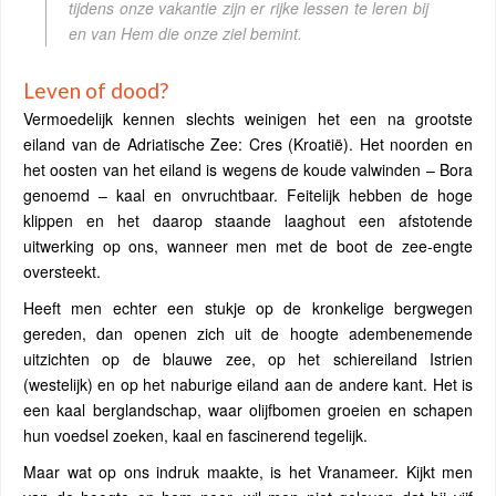
tijdens onze vakantie zijn er rijke lessen te leren bij
en van Hem die onze ziel bemint.
Leven of dood?
Vermoedelijk kennen slechts weinigen het een na grootste
eiland van de Adriatische Zee: Cres (Kroatië). Het noorden en
het oosten van het eiland is wegens de koude valwinden – Bora
genoemd – kaal en onvruchtbaar. Feitelijk hebben de hoge
klippen en het daarop staande laaghout een afstotende
uitwerking op ons, wanneer men met de boot de zee-engte
oversteekt.
Heeft men echter een stukje op de kronkelige bergwegen
gereden, dan openen zich uit de hoogte adembenemende
uitzichten op de blauwe zee, op het schiereiland Istrien
(westelijk) en op het naburige eiland aan de andere kant. Het is
een kaal berglandschap, waar olijfbomen groeien en schapen
hun voedsel zoeken, kaal en fascinerend tegelijk.
Maar wat op ons indruk maakte, is het Vranameer. Kijkt men