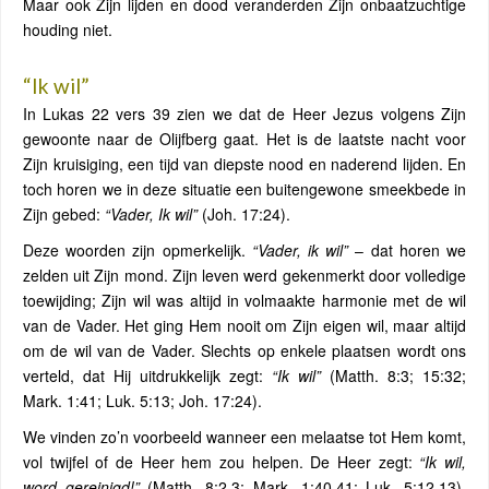
Maar ook Zijn lijden en dood veranderden Zijn onbaatzuchtige
houding niet.
“Ik wil”
In Lukas 22 vers 39 zien we dat de Heer Jezus volgens Zijn
gewoonte naar de Olijfberg gaat. Het is de laatste nacht voor
Zijn kruisiging, een tijd van diepste nood en naderend lijden. En
toch horen we in deze situatie een buitengewone smeekbede in
Zijn gebed:
“Vader, Ik wil”
(Joh. 17:24).
Deze woorden zijn opmerkelijk.
“Vader, ik wil”
– dat horen we
zelden uit Zijn mond. Zijn leven werd gekenmerkt door volledige
toewijding; Zijn wil was altijd in volmaakte harmonie met de wil
van de Vader. Het ging Hem nooit om Zijn eigen wil, maar altijd
om de wil van de Vader. Slechts op enkele plaatsen wordt ons
verteld, dat Hij uitdrukkelijk zegt:
“Ik wil”
(Matth. 8:3; 15:32;
Mark. 1:41; Luk. 5:13; Joh. 17:24).
We vinden zo’n voorbeeld wanneer een melaatse tot Hem komt,
vol twijfel of de Heer hem zou helpen. De Heer zegt:
“Ik wil,
word gereinigd!”
(Matth. 8:2,3; Mark. 1:40,41; Luk. 5:12,13).