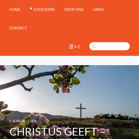
HOME
CATEGORIE
OVER ONS
LINKS
CONTACT
A-Z
2 JAAR GELEDEN
CHRISTUS GEEFT –