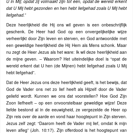
U in Mij; opdat zij volmaakt zijn tot één, opdat de wereld erkent
dat U Mij hebt gezonden en hen hebt liefgehad zoals U Mij hebt
liefgehad.”
Deze heerlijkheid die Hij ons wil geven is een onbeschrijflijk
geschenk. De Heer had God op een onvergelijkelijke wijze
verheerlijkt door Zijn leven en sterven, en God antwoordde met
een geweldige heerlijkheid die Hij Hem als Mens schonk. Maar
nu zegt de Heer Jezus als het ware: Ik wil deze heerlijkheid aan
de mijne geven. – Waarom? Het uiteindelijke doel is “opat de
wereld erkent dat U hen (de Mijnen) hebt liefgehad zoals U Mij
hebt liefgehad”.
Dat de Heer Jezus ons deze heerlijkheid geeft, is het bewijs, dat
God de Vader ons net zo lief heeft als Hijzelf door de Vader
geliefd wordt. Kunnen we ons dat voorstellen? Hoe God Zijn
Zoon liefheeft – op een onvoorstelbaar geweldige wijze! Deze
liefde bestond al in de eeuwigheid, ze vergezelde de Heer op
Zijn reis over de aarde en vond haar hoogtepunt in Zijn sterven.
Jezus zelf zegt: “Daarom heeft de Vader mij lief, omdat ik mijn
leven afleg” (Joh. 10:17). Zijn offerdood is het hoogtepunt van