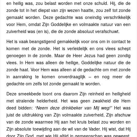
en heilig was, zou belast worden met onze schuld. Hij, die de
zonde tot in het diepst van zijn wezen haatte, zou zelf tot zonde
gemaakt worden. Deze gedachte was oneindig verschrikkelijk
voor Hem, omdat Zijn Goddelijke en volmaakte natuur van een
zuiverheid was (en is), die de zonde absoluut verafschuwt.
Het is vaak beangstigend gemakkelijk voor ons om in contact te
komen met de zonde. Het is verleidelijk en ons vlees schept
genoegen in de zonde. Maar de Heer Jezus had geen zondig
vlees. In Hem was alleen de heilige, Goddelijke natuur die de
zonde haat. Voor Hem was alleen al de gedachte om met zonde
in aanraking te komen onverdraaglijk – en nog meer de
gedachte om zelfs tot zonde gemaakt te worden.
Deze smeekbede toont ons daarom Zijn reinheid en heiligheid
met stralende helderheid. Het was geen zwakheid die Hem
deed bidden:
“Neem deze drinkbeker van Mij weg!”
Het was
juist de uitdrukking van Zijn volmaakte zuiverheid, Zijn afschuw
van de zonde waarmee Hij aan het kruis belast zou worden en
Zijn absolute toewijding aan de wil van de Vader. Hij wist, dat Hij
door Zijn God, met wie Hij altijd in gemeenschap was geweest,