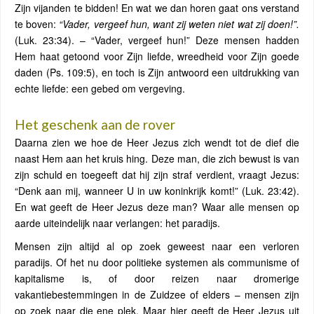
Zijn vijanden te bidden! En wat we dan horen gaat ons verstand
te boven:
“Vader, vergeef hun, want zij weten niet wat zij doen!”.
(Luk. 23:34). – “Vader, vergeef hun!” Deze mensen hadden
Hem haat getoond voor Zijn liefde, wreedheid voor Zijn goede
daden (Ps. 109:5), en toch is Zijn antwoord een uitdrukking van
echte liefde: een gebed om vergeving.
Het geschenk aan de rover
Daarna zien we hoe de Heer Jezus zich wendt tot de dief die
naast Hem aan het kruis hing. Deze man, die zich bewust is van
zijn schuld en toegeeft dat hij zijn straf verdient, vraagt Jezus:
“Denk aan mij, wanneer U in uw koninkrijk komt!” (Luk. 23:42).
En wat geeft de Heer Jezus deze man? Waar alle mensen op
aarde uiteindelijk naar verlangen: het paradijs.
Mensen zijn altijd al op zoek geweest naar een verloren
paradijs. Of het nu door politieke systemen als communisme of
kapitalisme is, of door reizen naar dromerige
vakantiebestemmingen in de Zuidzee of elders – mensen zijn
op zoek naar die ene plek. Maar hier geeft de Heer Jezus uit