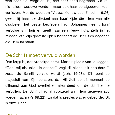
was haar niet vergeten; Hij had haar nood begrepen. Ze zou
niet alleen weduwe worden, maar ook haar eerstgeboren zoon
verliezen. Met de woorden “Vrouw, zie, uw zoon!” (Joh. 19:26)
geeft Hij haar de discipel aan haar zijde die Hem van alle
discipelen het beste begrepen had. Johannes neemt haar
vervolgens in huis en geeft haar een nieuw thuis. Zelfs in het
midden van Zijn grootste lijden herinnert de Heer zich degenen
die Hem na staan.
De Schrift moet vervuld worden
Dan krijgt Hij een vreselijke dorst. Maar in plaats van te zeggen:
“Geef mij alstublieft te drinken”, zegt Hij alleen: “Ik heb dorst!”,
zodat de Schrift vervuld wordt (Joh. 19:28). Dit toont de
majesteit van Zijn persoon: dat Hij Zelf op dit moment de
uitkomst aan God overliet en alles deed om de Schriften te
vervullen. De Schrift had al voorzegd wat Hem gegeven zou
worden: azijn (Ps 69:22). En dat is precies wat er gebeurde. Dit
is onze Heer.