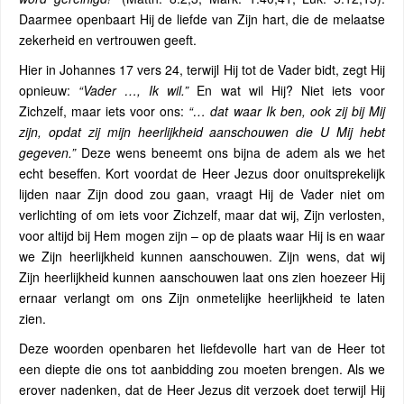
Daarmee openbaart Hij de liefde van Zijn hart, die de melaatse
zekerheid en vertrouwen geeft.
Hier in Johannes 17 vers 24, terwijl Hij tot de Vader bidt, zegt Hij
opnieuw:
“Vader …, Ik wil.”
En wat wil Hij? Niet iets voor
Zichzelf, maar iets voor ons:
“… dat waar Ik ben, ook zij bij Mij
zijn, opdat zij mijn heerlijkheid aanschouwen die U Mij hebt
gegeven.”
Deze wens beneemt ons bijna de adem als we het
echt beseffen. Kort voordat de Heer Jezus door onuitsprekelijk
lijden naar Zijn dood zou gaan, vraagt Hij de Vader niet om
verlichting of om iets voor Zichzelf, maar dat wij, Zijn verlosten,
voor altijd bij Hem mogen zijn – op de plaats waar Hij is en waar
we Zijn heerlijkheid kunnen aanschouwen. Zijn wens, dat wij
Zijn heerlijkheid kunnen aanschouwen laat ons zien hoezeer Hij
ernaar verlangt om ons Zijn onmetelijke heerlijkheid te laten
zien.
Deze woorden openbaren het liefdevolle hart van de Heer tot
een diepte die ons tot aanbidding zou moeten brengen. Als we
erover nadenken, dat de Heer Jezus dit verzoek doet terwijl Hij