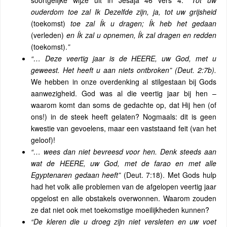
soortgelijke wijze uit in Jesaja 46 vers 4:
“Tot uw
ouderdom toe zal Ik Dezelfde zijn, ja, tot uw grijsheid
(toekomst)
toe zal Ík u dragen; Ík heb het gedaan
(verleden)
en Ík zal u opnemen, Ík zal dragen en redden
(toekomst).
”
“… Deze veertig jaar is de HEERE, uw God, met u
geweest. Het heeft u aan niets ontbroken” (Deut. 2:7b).
We hebben in onze overdenking al stilgestaan ​​bij Gods
aanwezigheid. God was al die veertig jaar bij hen –
waarom komt dan soms de gedachte op, dat Hij hen (of
ons!) in de steek heeft gelaten? Nogmaals: dit is geen
kwestie van gevoelens, maar een vaststaand feit (van het
geloof)!
“… wees dan niet bevreesd voor hen. Denk steeds aan
wat de HEERE, uw God, met de farao en met alle
Egyptenaren gedaan heeft”
(Deut. 7:18). Met Gods hulp
had het volk alle problemen van de afgelopen veertig jaar
opgelost en alle obstakels overwonnen. Waarom zouden
ze dat niet ook met toekomstige moeilijkheden kunnen?
“De kleren die u droeg zijn niet versleten en uw voet