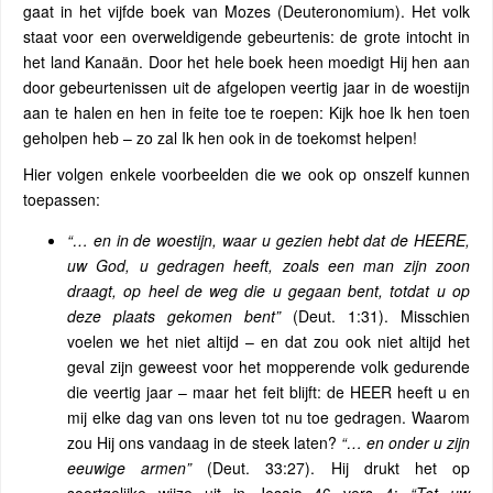
gaat in het vijfde boek van Mozes (Deuteronomium). Het volk
staat voor een overweldigende gebeurtenis: de grote intocht in
het land Kanaän. Door het hele boek heen moedigt Hij hen aan
door gebeurtenissen uit de afgelopen veertig jaar in de woestijn
aan te halen en hen in feite toe te roepen: Kijk hoe Ik hen toen
geholpen heb – zo zal Ik hen ook in de toekomst helpen!
Hier volgen enkele voorbeelden die we ook op onszelf kunnen
toepassen:
“… en in de woestijn, waar u gezien hebt dat de HEERE,
uw God, u gedragen heeft, zoals een man zijn zoon
draagt, op heel de weg die u gegaan bent, totdat u op
deze plaats gekomen bent”
(Deut. 1:31). Misschien
voelen we het niet altijd – en dat zou ook niet altijd het
geval zijn geweest voor het mopperende volk gedurende
die veertig jaar – maar het feit blijft: de HEER heeft u en
mij elke dag van ons leven tot nu toe gedragen. Waarom
zou Hij ons vandaag in de steek laten?
“… en onder u zijn
eeuwige armen”
(Deut. 33:27). Hij drukt het op