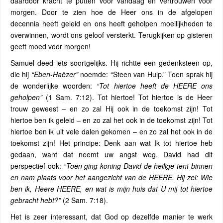
daardoor kracht te putten voor vandaag en vertrouwen voor
morgen. Door te zien hoe de Heer ons in de afgelopen
decennia heeft geleid en ons heeft geholpen moeilijkheden te
overwinnen, wordt ons geloof versterkt. Terugkijken op gisteren
geeft moed voor morgen!
Samuel deed iets soortgelijks. Hij richtte een gedenksteen op,
die hij
“Eben-Haëzer”
noemde: “Steen van Hulp.” Toen sprak hij
de wonderlijke woorden:
“Tot hiertoe heeft de HEERE ons
geholpen”
(1 Sam. 7:12). Tot hiertoe! Tot hiertoe is de Heer
trouw geweest – en zo zal Hij ook in de toekomst zijn! Tot
hiertoe ben ik geleid – en zo zal het ook in de toekomst zijn! Tot
hiertoe ben ik uit vele dalen gekomen – en zo zal het ook in de
toekomst zijn! Het principe: Denk aan wat Ik tot hiertoe heb
gedaan, want dat neemt uw angst weg. David had dit
perspectief ook:
“Toen ging koning David de heilige tent binnen
en nam plaats voor het aangezicht van de HEERE. Hij zei: Wie
ben ik, Heere HEERE, en wat is mijn huis dat U mij tot hiertoe
gebracht hebt?”
(2 Sam. 7:18).
Het is zeer interessant, dat God op dezelfde manier te werk