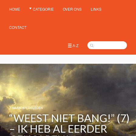
HOME
CATEGORIE
OVER ONS
LINKS
CONTACT
A-Z
7 MAANDEN GELEDEN
“WEEST NIET BANG!” (7)
– IK HEB AL EERDER