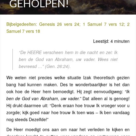
GEHOLPEN!
Bijbelgedeelten: Genesis 26 vers 24; 1 Samuel 7 vers 12; 2
Samuel 7 vers 18
Leestijd: 4 minuten
“De HEERE verscheen hem in die nacht en zei: Ik
ben de God van Abraham, uw vader. Wees niet
bevreesd …”
(Gen. 26:24).
We weten niet precies welke situatie Izak theoretisch gezien
bang had kunnen maken. Des te wonderbaarlijker is het dan
ook hoe de Heer hem bemoedigt. Hij zegt eenvoudigweg:
“Ik
ben de God van Abraham, uw vader.”
Dat alleen al is genoeg!
Hij drukt daarmee uit: “Denk eraan hoe trouw Ik vroeger voor u
zorgde; kijk goed naar hoe trouw Ik toen was – Ik ben vandaag
nog steeds Dezelfde!”
De Heer moedigt ons aan om naar het verleden te kijken en