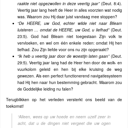
raakte niet opgezwollen in deze veertig jaar”
(Deut. 8:4).
Veertig jaar lang heeft de Heer in alles voorzien wat nodig
was. Waarom zou Hij daar juist vandaag mee stoppen?
“De HEERE, uw God, echter wilde niet naar Bileam
luisteren … omdat de HEERE, uw God, u liefhad”
(Deut.
23:5). God had Bileam niet toegestaan ​​Zijn volk te
vervloeken, en wel om één enkele reden: omdat Hij hen
liefhad. Zou Zijn liefde voor ons nu zijn opgeraakt?
“Ik heb u veertig jaar door de woestijn laten gaan”
(Deut.
29:5). Veertig jaar lang had de Heer hen door de wolk- en
vuurkolom geleid en hen bij elke kruising de weg
gewezen. Als een perfect functionerend navigatiesysteem
had Hij hen naar hun bestemming gebracht. Waarom zou
de Goddelijke leiding nu falen?
Terugblikken op het verleden versterkt ons beeld van de
toekomst!
“Alleen, wees op uw hoede en neem uzelf zeer in
acht, dat u de dingen niet vergeet die uw ogen