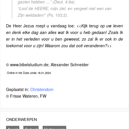
gezien hebben …”
(Deut. 4:9a).
“Loof de HEERE, mijn ziel, en vergeet niet een van
Zijn weldaden!”
(Ps. 103:2).
De Heer Jezus roept u vandaag toe:
<<Kijk terug op uw leven
en denk elke dag aan alles wat Ik voor u heb gedaan! Zoals Ik
er in het verleden voor u ben geweest, zo zal Ik er ook in de
toekomst voor u zijn! Waarom zou dat ooit veranderen?>>
© www.bibelstudium.de; Alexander Schneider
Online in het Duits sinds 18.01.2024
Geplaatst in:
Christendom
© Frisse Wateren, FW
ONDERWERPEN