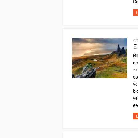
Da
L
2 
E
Bi
ee
za
op
vo
bi
ve
ee
L