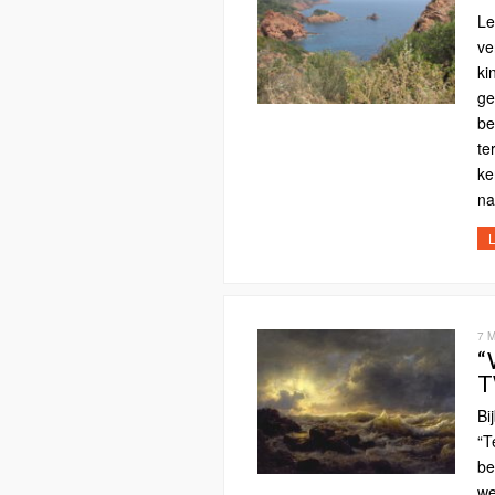
Le
ve
ki
ge
be
te
ke
na
L
7 
“
T
Bi
“T
be
we