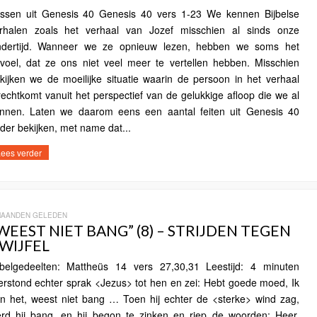
ssen uit Genesis 40 Genesis 40 vers 1-23 We kennen Bijbelse
rhalen zoals het verhaal van Jozef misschien al sinds onze
ndertijd. Wanneer we ze opnieuw lezen, hebben we soms het
voel, dat ze ons niet veel meer te vertellen hebben. Misschien
kijken we de moeilijke situatie waarin de persoon in het verhaal
rechtkomt vanuit het perspectief van de gelukkige afloop die we al
nnen. Laten we daarom eens een aantal feiten uit Genesis 40
der bekijken, met name dat...
ees verder
MAANDEN GELEDEN
WEEST NIET BANG” (8) – STRIJDEN TEGEN
WIJFEL
jbelgedeelten: Mattheüs 14 vers 27,30,31 Leestijd: 4 minuten
erstond echter sprak <Jezus> tot hen en zei: Hebt goede moed, Ik
n het, weest niet bang … Toen hij echter de <sterke> wind zag,
rd hij bang, en hij begon te zinken en riep de woorden: Heer,