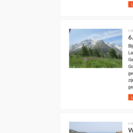
L
5 
6
Bi
La
Ge
Go
ge
zi
ge
L
6 
W