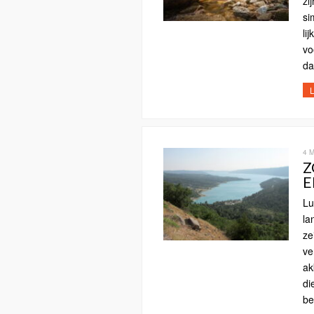
zi
si
li
vo
da
L
4 
Z
E
Lu
la
ze
ve
ak
di
be