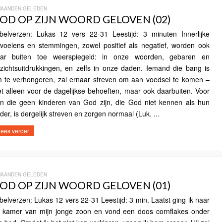
MAANDEN GELEDEN
OD OP ZIJN WOORD GELOVEN (02)
jbelverzen: Lukas 12 vers 22-31 Leestijd: 3 minuten Innerlijke
voelens en stemmingen, zowel positief als negatief, worden ook
ar buiten toe weerspiegeld: in onze woorden, gebaren en
zichtsuitdrukkingen, en zelfs in onze daden. Iemand die bang is
 te verhongeren, zal ernaar streven om aan voedsel te komen –
et alleen voor de dagelijkse behoeften, maar ook daarbuiten. Voor
n die geen kinderen van God zijn, die God niet kennen als hun
der, is dergelijk streven en zorgen normaal (Luk. ...
ees verder
MAANDEN GELEDEN
OD OP ZIJN WOORD GELOVEN (01)
jbelverzen: Lukas 12 vers 22-31 Leestijd: 3 min. Laatst ging ik naar
 kamer van mijn jonge zoon en vond een doos cornflakes onder