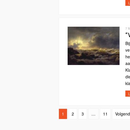
L
7 
“
Bi
ve
he
aa
Kl
di
kl
L
1
2
3
…
11
Volgend