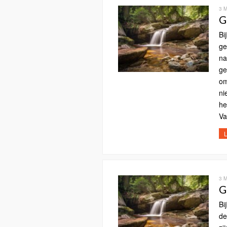
3 
G
Bi
ge
na
ge
om
ni
he
Va
L
3 
G
Bi
de