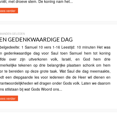
niël, met droeve stem. De koning nam het...
ees verder
MAANDEN GELEDEN
EN GEDENKWAARDIGE DAG
jbelgedeelte: 1 Samuel 10 vers 1-16 Leestijd: 10 minuten Het was
n gedenkwaardige dag voor Saul toen Samuel hem tot koning
lfde over zijn uitverkoren volk, Israël, en God hem drie
merkelijke tekenen op drie belangrijke plaatsen schonk om hem
or te bereiden op deze grote taak. Wat Saul die dag meemaakte,
edt een diepgaande les voor iedereen die de Heer wil dienen en
rantwoordelijkheden wil dragen onder Gods volk. Laten we daarom
ns stilstaan ​​bij wat Gods Woord ons...
ees verder