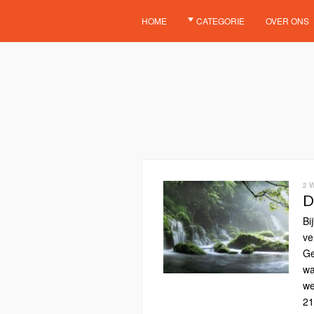
HOME
CATEGORIE
OVER ONS
2 
D
Bi
ve
Ge
wa
we
21