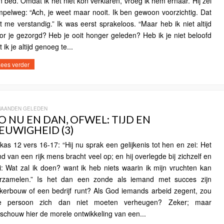
jn bed. Omdat ik het niet kon verklaren, vroeg ik hem ernaar. Hij zei
mpelweg: “Ach, je weet maar nooit. Ik ben gewoon voorzichtig. Dat
jkt me verstandig.” Ik was eerst sprakeloos. “Maar heb ik niet altijd
or je gezorgd? Heb je ooit honger geleden? Heb ik je niet beloofd
t ik je altijd genoeg te...
ees verder
MAANDEN GELEDEN
O NU EN DAN, OFWEL: TIJD EN
EUWIGHEID (3)
kas 12 vers 16-17: “Hij nu sprak een gelijkenis tot hen en zei: Het
nd van een rijk mens bracht veel op; en hij overlegde bij zichzelf en
i: Wat zal ik doen? want ik heb niets waarin ik mijn vruchten kan
rzamelen.” Is het dan een zonde als iemand met succes zijn
kerbouw of een bedrijf runt? Als God iemands arbeid zegent, zou
e persoon zich dan niet moeten verheugen? Zeker; maar
schouw hier de morele ontwikkeling van een...