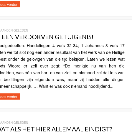
ees verder
MAANDEN GELEDEN
. EEN VERDORVEN GETUIGENIS!
jbelgedeelten: Handelingen 4 vers 32-34; 1 Johannes 3 vers 17
ten we tot slot nog een ander resultaat van het werk van de Heilige
est onder de gelovigen van die tijd bekijken. Laten we lezen wat
ds Woord er zelf over zegt: “De menigte nu van hen die
loofden, was één van hart en van ziel, en niemand zei dat iets van
jn bezittingen zijn eigendom was, maar zij hadden alle dingen
meenschappelijk. … Want er was ook niemand noodlijdend...
ees verder
MAANDEN GELEDEN
AT ALS HET HIER ALLEMAAL EINDIGT?