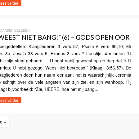
ees verder
MAANDEN GELEDEN
WEEST NIET BANG!” (6) – GODS OPEN OOR
jbelgedeelten: Klaagliederen 3 vers 57; Psalm 6 vers 9b,10; 65
rs 3a; Jesaja 38 vers 5; Exodus 3 vers 7 Leestijd: 4 minuten “U
bt mijn stem gehoord … U bent nabij geweest op de dag dat ik U
nriep; U hebt gezegd: Wees niet bevreesd!” (Klaagl. 3:56,57). De
aagliederen doen hun naam eer aan: het is waarschijnlijk Jeremia
e schrijft over de vele angsten van zijn ziel en zijn wanhoop. Hij
aagt bijvoorbeeld: “Zie, HEERE, hoe het mij bang...
ees verder
e »