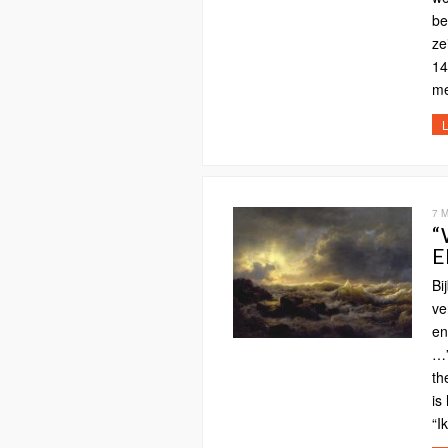
be
ze
14
me
L
7 
“
E
Bi
ve
en
…”
th
is
“I