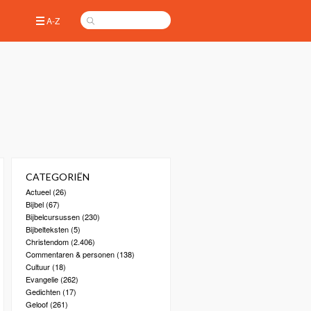
A-Z
CATEGORIËN
Actueel
(26)
Bijbel
(67)
Bijbelcursussen
(230)
Bijbelteksten
(5)
Christendom
(2.406)
Commentaren & personen
(138)
Cultuur
(18)
Evangelie
(262)
Gedichten
(17)
Geloof
(261)