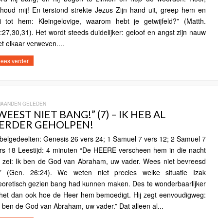
houd mij! En terstond strekte Jezus Zijn hand uit, greep hem en
i tot hem: Kleingelovige, waarom hebt je getwijfeld?” (Matth.
:27,30,31). Het wordt steeds duidelijker: geloof en angst zijn nauw
t elkaar verweven....
ees verder
MAANDEN GELEDEN
WEEST NIET BANG!” (7) – IK HEB AL
ERDER GEHOLPEN!
jbelgedeelten: Genesis 26 vers 24; 1 Samuel 7 vers 12; 2 Samuel 7
rs 18 Leestijd: 4 minuten “De HEERE verscheen hem in die nacht
 zei: Ik ben de God van Abraham, uw vader. Wees niet bevreesd
 (Gen. 26:24). We weten niet precies welke situatie Izak
eoretisch gezien bang had kunnen maken. Des te wonderbaarlijker
 het dan ook hoe de Heer hem bemoedigt. Hij zegt eenvoudigweg:
k ben de God van Abraham, uw vader.” Dat alleen al...