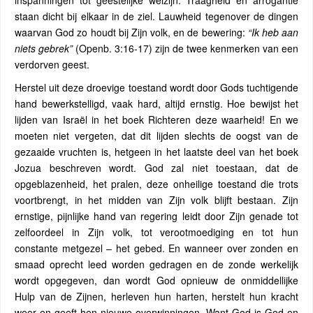
inspanningen tot geestelijke welzijn. Traagheid en arrogantie
staan ​​dicht bij elkaar in de ziel. Lauwheid tegenover de dingen
waarvan God zo houdt bij Zijn volk, en de bewering:
“Ik heb aan
niets gebrek”
(Openb. 3:16-17) zijn de twee kenmerken van een
verdorven geest.
Herstel uit deze droevige toestand wordt door Gods tuchtigende
hand bewerkstelligd, vaak hard, altijd ernstig. Hoe bewijst het
lijden van Israël in het boek Richteren deze waarheid! En we
moeten niet vergeten, dat dit lijden slechts de oogst van de
gezaaide vruchten is, hetgeen in het laatste deel van het boek
Jozua beschreven wordt. God zal niet toestaan, dat de
opgeblazenheid, het pralen, deze onheilige toestand die trots
voortbrengt, in het midden van Zijn volk blijft bestaan. Zijn
ernstige, pijnlijke hand van regering leidt door Zijn genade tot
zelfoordeel in Zijn volk, tot verootmoediging en tot hun
constante metgezel – het gebed. En wanneer over zonden en
smaad oprecht leed worden gedragen en de zonde werkelijk
wordt opgegeven, dan wordt God opnieuw de onmiddellijke
Hulp van de Zijnen, herleven hun harten, herstelt hun kracht
weer en geeft hen nieuwe overwinningen. Want God is God en