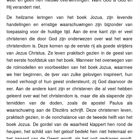
Hij verandert niet.
De heilzame leringen van het boek Jozua, zijn levende
handelingen en ernstige waarschuwingen zijn bijzonder van
toepassing voor de huidige tijd. Aan de ene kant zijn er veel
christenen die door God zijn onderwezen over wat het ware
christendom is. Deze komen op de eerste rij als goede strijders
van Jezus Christus. Ze leven praktisch gezien in de geest van
het eerste hoofdstuk van het boek. Wanneer het overwegen van
de rolmodellen en voorbeelden van het boek Jozua, waarmee
we hier beginnen, de ijver van zulke gelovigen inspireert, hun
moed verhoogt of hun geest ondersteunt, zij God daarvoor de
eer. Aan de andere kant zijn er christenen die al veel hebben
geleerd over wat het christendom is, maar die als slapende zijn
temidden van de doden, zoals de apostel Paulus als
waarschuwing aan de Efeziërs schrijft. Deze christenen leven,
praktisch gezien, in de nonchalance van de tweede helft van het
boek Jozua. De gordel van de waarheid klappert hen rond de
heupen, het schild van het geloof bedekt hen niet helemaal en
het zwaard van de Geest wordt, als het ooit gedragen wordt,