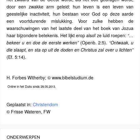
door een zwakke arm geleid: hun leven is een leven van
geestelijke inactiviteit, hun bestaan voor God op deze aarde
een voortdurende mislukking. Voor zulke hebben de
waarschuwingen van het laatste deel van het boek van Jozua
haar bijzondere betekenis. Het lijkt erop alsof ze luid roepen:
“…
bekeer u en doe de eerste werken”
(Openb. 2:5).
“Ontwaak, u
die slaapt, en sta op uit de doden en Christus zal over u lichten”
(Ef. 5:14).
H. Forbes Witherby; © www.bibelstudium.de
Online in het Duits sinds 29.05.2013.
Geplaatst in:
Christendom
© Frisse Wateren, FW
ONDERWERPEN