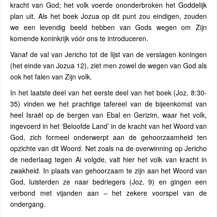
kracht van God; het volk voerde ononderbroken het Goddelijk
plan uit. Als het boek Jozua op dit punt zou eindigen, zouden
we een levendig beeld hebben van Gods wegen om Zijn
komende koninkrijk vóór ons te introduceren.
Vanaf de val van Jericho tot de lijst van de verslagen koningen
(het einde van Jozua 12), ziet men zowel de wegen van God als
ook het falen van Zijn volk.
In het laatste deel van het eerste deel van het boek (Joz. 8:30-
35) vinden we het prachtige tafereel van de bijeenkomst van
heel Israël op de bergen van Ebal en Gerizim, waar het volk,
ingevoerd in het ‘Beloofde Land’ in de kracht van het Woord van
God, zich formeel onderwerpt aan de gehoorzaamheid ten
opzichte van dit Woord. Net zoals na de overwinning op Jericho
de nederlaag tegen Ai volgde, valt hier het volk van kracht in
zwakheid. In plaats van gehoorzaam te zijn aan het Woord van
God, luisterden ze naar bedriegers (Joz. 9) en gingen een
verbond met vijanden aan – het zekere voorspel van de
ondergang.