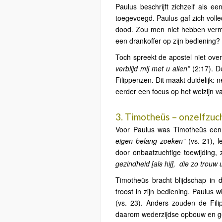
Paulus beschrijft zichzelf als e
toegevoegd. Paulus gaf zich volledi
dood. Zou men niet hebben vermo
een drankoffer op zijn bediening?
Toch spreekt de apostel niet ov
verblijd mij met u allen”
(2:17). D
Filippenzen. Dit maakt duidelijk: 
eerder een focus op het welzijn v
3. Timotheüs – onzelfzuch
Voor Paulus was Timotheüs een 
eigen belang zoeken”
(vs. 21), 
door onbaatzuchtige toewijding, z
gezindheid [als hij],
die zo trouw
Timotheüs bracht blijdschap in 
troost in zijn bediening. Paulus 
(vs. 23). Anders zouden de Fil
daarom wederzijdse opbouw en gee