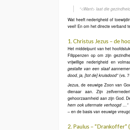
“<Want> laat die gezindheid
Wat heeft nederigheid of toewijd
veel! En ​​om het directe verband 
1. Christus Jezus – de h
Het middelpunt van het hoofdstuk 
Filippenzen op om zijn gezind
vrijwillige nederigheid en vol
gestalte van een slaaf aannemen
dood, ja, [tot de] kruisdood”
(vs. 7
Jezus, de eeuwige Zoon van God,
dienaar aan. Zijn zelfvernede
gehoorzaamheid aan zijn God. De
hem ook uitermate verhoogd …”
– en de basis van eeuwige vreugde
2. Paulus – “Drankoffer” 