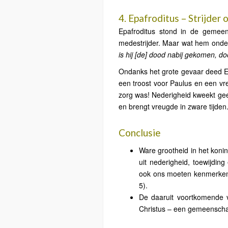
4. Epafroditus – Strijde
Epafroditus stond in de gemee
medestrijder. Maar wat hem onder
is hij [de] dood nabij gekomen, do
Ondanks het grote gevaar deed Epa
een troost voor Paulus en een vr
zorg was! Nederigheid kweekt ge
en brengt vreugde in zware tijden
Conclusie
Ware grootheid in het konin
uit nederigheid, toewijdin
ook ons ​​moeten kenmerke
5).
De daaruit voortkomende 
Christus – een gemeenschap