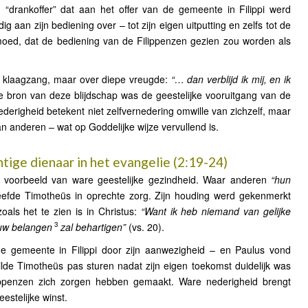
en “drankoffer” dat aan het offer van de gemeente in Filippi werd
g aan zijn bediening over – tot zijn eigen uitputting en zelfs tot de
ed, dat de bediening van de Filippenzen gezien zou worden als
er klaagzang, maar over diepe vreugde:
“… dan verblijd ik mij, en ik
e bron van deze blijdschap was de geestelijke vooruitgang van de
nederigheid betekent niet zelfvernedering omwille van zichzelf, maar
an anderen – wat op Goddelijke wijze vervullend is.
tige dienaar in het evangelie (2:19-24)
voorbeeld van ware geestelijke gezindheid. Waar anderen
“hun
leefde Timotheüs in oprechte zorg. Zijn houding werd gekenmerkt
oals het te zien is in Christus:
“Want ik heb niemand van gelijke
3
 uw belangen
zal behartigen”
(vs. 20).
de gemeente in Filippi door zijn aanwezigheid – en Paulus vond
wilde Timotheüs pas sturen nadat zijn eigen toekomst duidelijk was
ippenzen zich zorgen hebben gemaakt. Ware nederigheid brengt
stelijke winst.