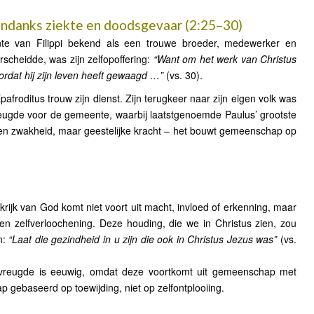
r ondanks ziekte en doodsgevaar (2:25–30)
nte van Filippi bekend als een trouwe broeder, medewerker en
scheidde, was zijn zelfopoffering:
“Want om het werk van Christus
ordat hij zijn leven heeft gewaagd …”
(vs. 30).
froditus trouw zijn dienst. Zijn terugkeer naar zijn eigen volk was
eugde voor de gemeente, waarbij laatstgenoemde Paulus’ grootste
en zwakheid, maar geestelijke kracht – het bouwt gemeenschap op
.
krijk van God komt niet voort uit macht, invloed of erkenning, maar
g en zelfverloochening. Deze houding, die we in Christus zien, zou
n:
“Laat die gezindheid in u zijn die ook in Christus Jezus was”
(vs.
vreugde is eeuwig, omdat deze voortkomt uit gemeenschap met
 gebaseerd op toewijding, niet op zelfontplooiing.