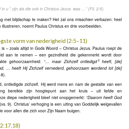
1
 in u
zijn als die ook in Christus Jezus
was …”
(Fil. 2:5).
ing met blijdschap te maken? Het zal ons misschien verbazen: heel
te illustreren, noemt Paulus Christus en drie voorbeelden.
oogste vorm van nederigheid (2:5–11)
is – zoals altijd in Gods Woord – Christus Jezus. Paulus roept de
heid aan te nemen – een gezindheid die gekenmerkt wordt door
2
maakte gehoorzaamheid:
“… maar Zichzelf ontledigd
heeft, [de]
d, … heeft Hij Zichzelf vernederd, gehoorzaam wordend tot [de]
-8).
 ontledigde zichzelf. Hij werd mens en nam de gestalte van een
ring bereikte zijn hoogtepunt aan het kruis – uit liefde en
ze diepe nederigheid bleef niet onopgemerkt:
“Daarom heeft God
(vs. 9). Christus’ verhoging is een uiting van Goddelijk welgevallen
 voor allen die zich voor Zijn Naam buigen.
(2:17,18)