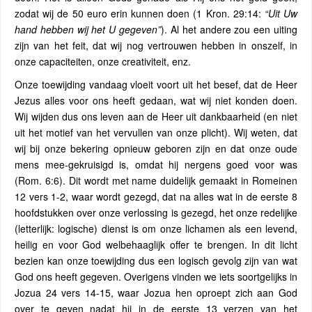
zodat wij de 50 euro erin kunnen doen (1 Kron. 29:14:
“Uit Uw
hand hebben wij het U gegeven”
). Al het andere zou een uiting
zijn van het feit, dat wij nog vertrouwen hebben in onszelf, in
onze capaciteiten, onze creativiteit, enz.
Onze toewijding vandaag vloeit voort uit het besef, dat de Heer
Jezus alles voor ons heeft gedaan, wat wij niet konden doen.
Wij wijden dus ons leven aan de Heer uit dankbaarheid (en niet
uit het motief van het vervullen van onze plicht). Wij weten, dat
wij bij onze bekering opnieuw geboren zijn en dat onze oude
mens mee-gekruisigd is, omdat hij nergens goed voor was
(Rom. 6:6). Dit wordt met name duidelijk gemaakt in Romeinen
12 vers 1-2, waar wordt gezegd, dat na alles wat in de eerste 8
hoofdstukken over onze verlossing is gezegd, het onze redelijke
(letterlijk: logische) dienst is om onze lichamen als een levend,
heilig en voor God welbehaaglijk offer te brengen. In dit licht
bezien kan onze toewijding dus een logisch gevolg zijn van wat
God ons heeft gegeven. Overigens vinden we iets soortgelijks in
Jozua 24 vers 14-15, waar Jozua hen oproept zich aan God
over te geven nadat hij in de eerste 13 verzen van het