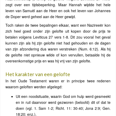
zegt over een tijdsbeperking. Maar Hannah wijdde het hele
leven van Samuël aan de Heer en ook het leven van Johannes
de Doper werd geheel aan de Heer gewijd.
Toch raken de twee bepalingen elkaar, want een Nazireeër kon
zich heel goed onder zijn gelofte uit kopen door de prijs te
betalen volgens Leviticus 27 vers 1-8. Dit zou vooral het geval
kunnen zijn als hij zijn gelofte niet had gehouden en de dagen
van zijn afzondering dus waren verstreken (Num. 6:12). Als hij
de gelofte niet opnieuw wilde of kon vervullen, betaalde hij de
overeenkomstige prijs en was hij vrij van zijn gelofte.
Het karakter van een gelofte
In het Oude Testament waren er in principe twee redenen
waarom geloften werden afgelegd:
Uit een noodsituatie, waarin God om hulp werd gesmeekt
en in ruil daarvoor werd gezworen (beloofd) dit of dat te
doen (vgl. 1. Sam 1-2; Richt. 11: 30-40; Jona 2:9; Gen.
18:20; enz.).