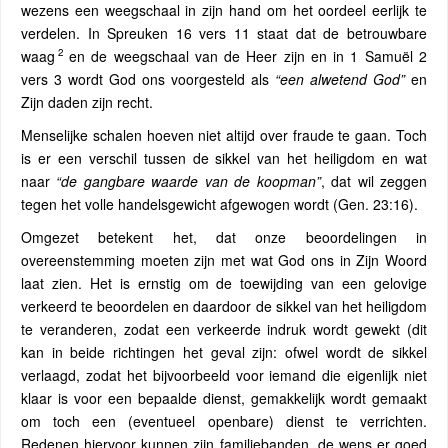
wezens een weegschaal in zijn hand om het oordeel eerlijk te
verdelen. In Spreuken 16 vers 11 staat dat de betrouwbare
2
waag
en de weegschaal van de Heer zijn en in 1 Samuël 2
vers 3 wordt God ons voorgesteld als
“een alwetend God”
en
Zijn daden zijn recht.
Menselijke schalen hoeven niet altijd over fraude te gaan. Toch
is er een verschil tussen de sikkel van het heiligdom en wat
naar
“de gangbare waarde van de koopman”
, dat wil zeggen
tegen het volle handelsgewicht afgewogen wordt (Gen. 23:16).
Omgezet betekent het, dat onze beoordelingen in
overeenstemming moeten zijn met wat God ons in Zijn Woord
laat zien. Het is ernstig om de toewijding van een gelovige
verkeerd te beoordelen en daardoor de sikkel van het heiligdom
te veranderen, zodat een verkeerde indruk wordt gewekt (dit
kan in beide richtingen het geval zijn: ofwel wordt de sikkel
verlaagd, zodat het bijvoorbeeld voor iemand die eigenlijk niet
klaar is voor een bepaalde dienst, gemakkelijk wordt gemaakt
om toch een (eventueel openbare) dienst te verrichten.
Redenen hiervoor kunnen zijn familiebanden, de wens er goed