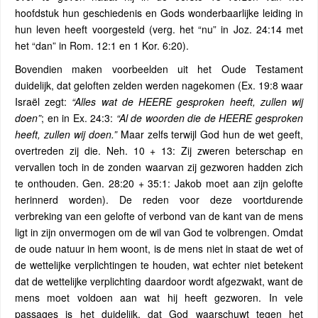
hoofdstuk hun geschiedenis en Gods wonderbaarlijke leiding in
hun leven heeft voorgesteld (verg. het “nu” in Joz. 24:14 met
het “dan” in Rom. 12:1 en 1 Kor. 6:20).
Bovendien maken voorbeelden uit het Oude Testament
duidelijk, dat geloften zelden werden nagekomen (Ex. 19:8 waar
Israël zegt:
“Alles wat de HEERE gesproken heeft, zullen wij
doen”
; en in Ex. 24:3:
“Al de woorden die de HEERE gesproken
heeft, zullen wij doen.”
Maar zelfs terwijl God hun de wet geeft,
overtreden zij die. Neh. 10 + 13: Zij zweren beterschap en
vervallen toch in de zonden waarvan zij gezworen hadden zich
te onthouden. Gen. 28:20 + 35:1: Jakob moet aan zijn gelofte
herinnerd worden). De reden voor deze voortdurende
verbreking van een gelofte of verbond van de kant van de mens
ligt in zijn onvermogen om de wil van God te volbrengen. Omdat
de oude natuur in hem woont, is de mens niet in staat de wet of
de wettelijke verplichtingen te houden, wat echter niet betekent
dat de wettelijke verplichting daardoor wordt afgezwakt, want de
mens moet voldoen aan wat hij heeft gezworen. In vele
passages is het duidelijk, dat God waarschuwt tegen het