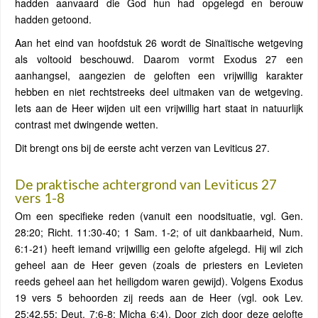
hadden aanvaard die God hun had opgelegd en berouw
hadden getoond.
Aan het eind van hoofdstuk 26 wordt de Sinaïtische wetgeving
als voltooid beschouwd. Daarom vormt Exodus 27 een
aanhangsel, aangezien de geloften een vrijwillig karakter
hebben en niet rechtstreeks deel uitmaken van de wetgeving.
Iets aan de Heer wijden uit een vrijwillig hart staat in natuurlijk
contrast met dwingende wetten.
Dit brengt ons bij de eerste acht verzen van Leviticus 27.
De praktische achtergrond van Leviticus 27
vers 1-8
Om een specifieke reden (vanuit een noodsituatie, vgl. Gen.
28:20; Richt. 11:30-40; 1 Sam. 1-2; of uit dankbaarheid, Num.
6:1-21) heeft iemand vrijwillig een gelofte afgelegd. Hij wil zich
geheel aan de Heer geven (zoals de priesters en Levieten
reeds geheel aan het heiligdom waren gewijd). Volgens Exodus
19 vers 5 behoorden zij reeds aan de Heer (vgl. ook Lev.
25:42,55; Deut. 7:6-8; Micha 6:4). Door zich door deze gelofte