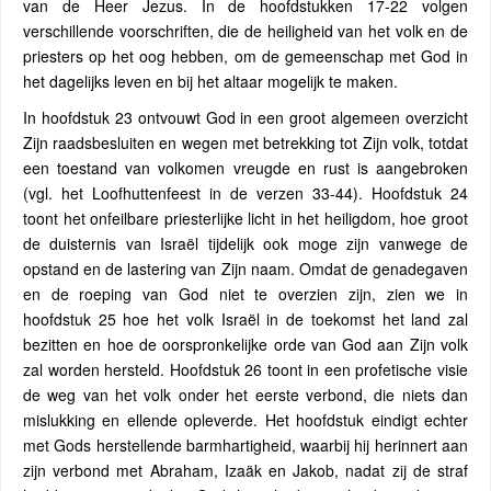
van de Heer Jezus. In de hoofdstukken 17-22 volgen
verschillende voorschriften, die de heiligheid van het volk en de
priesters op het oog hebben, om de gemeenschap met God in
het dagelijks leven en bij het altaar mogelijk te maken.
In hoofdstuk 23 ontvouwt God in een groot algemeen overzicht
Zijn raadsbesluiten en wegen met betrekking tot Zijn volk, totdat
een toestand van volkomen vreugde en rust is aangebroken
(vgl. het Loofhuttenfeest in de verzen 33-44). Hoofdstuk 24
toont het onfeilbare priesterlijke licht in het heiligdom, hoe groot
de duisternis van Israël tijdelijk ook moge zijn vanwege de
opstand en de lastering van Zijn naam. Omdat de genadegaven
en de roeping van God niet te overzien zijn, zien we in
hoofdstuk 25 hoe het volk Israël in de toekomst het land zal
bezitten en hoe de oorspronkelijke orde van God aan Zijn volk
zal worden hersteld. Hoofdstuk 26 toont in een profetische visie
de weg van het volk onder het eerste verbond, die niets dan
mislukking en ellende opleverde. Het hoofdstuk eindigt echter
met Gods herstellende barmhartigheid, waarbij hij herinnert aan
zijn verbond met Abraham, Izaäk en Jakob, nadat zij de straf