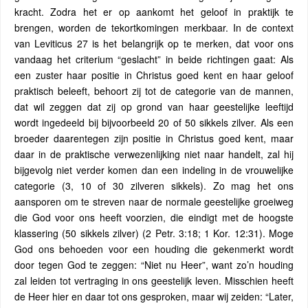
kracht. Zodra het er op aankomt het geloof in praktijk te
brengen, worden de tekortkomingen merkbaar. In de context
van Leviticus 27 is het belangrijk op te merken, dat voor ons
vandaag het criterium “geslacht” in beide richtingen gaat: Als
een zuster haar positie in Christus goed kent en haar geloof
praktisch beleeft, behoort zij tot de categorie van de mannen,
dat wil zeggen dat zij op grond van haar geestelijke leeftijd
wordt ingedeeld bij bijvoorbeeld 20 of 50 sikkels zilver. Als een
broeder daarentegen zijn positie in Christus goed kent, maar
daar in de praktische verwezenlijking niet naar handelt, zal hij
bijgevolg niet verder komen dan een indeling in de vrouwelijke
categorie (3, 10 of 30 zilveren sikkels). Zo mag het ons
aansporen om te streven naar de normale geestelijke groeiweg
die God voor ons heeft voorzien, die eindigt met de hoogste
klassering (50 sikkels zilver) (2 Petr. 3:18; 1 Kor. 12:31). Moge
God ons behoeden voor een houding die gekenmerkt wordt
door tegen God te zeggen: “Niet nu Heer”, want zo’n houding
zal leiden tot vertraging in ons geestelijk leven. Misschien heeft
de Heer hier en daar tot ons gesproken, maar wij zeiden: “Later,