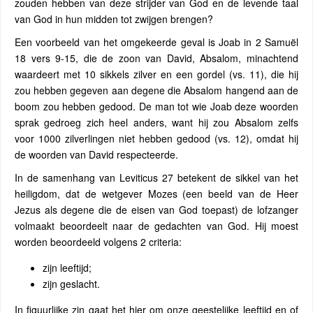
zouden hebben van deze strijder van God en de levende taal
van God in hun midden tot zwijgen brengen?
Een voorbeeld van het omgekeerde geval is Joab in 2 Samuël
18 vers 9-15, die de zoon van David, Absalom, minachtend
waardeert met 10 sikkels zilver en een gordel (vs. 11), die hij
zou hebben gegeven aan degene die Absalom hangend aan de
boom zou hebben gedood. De man tot wie Joab deze woorden
sprak gedroeg zich heel anders, want hij zou Absalom zelfs
voor 1000 zilverlingen niet hebben gedood (vs. 12), omdat hij
de woorden van David respecteerde.
In de samenhang van Leviticus 27 betekent de sikkel van het
heiligdom, dat de wetgever Mozes (een beeld van de Heer
Jezus als degene die de eisen van God toepast) de lofzanger
volmaakt beoordeelt naar de gedachten van God. Hij moest
worden beoordeeld volgens 2 criteria:
zijn leeftijd;
zijn geslacht.
In figuurlijke zin gaat het hier om onze geestelijke leeftijd en of