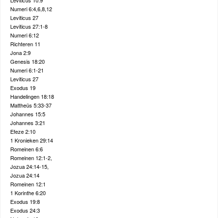
Leviticus 10:9
Numeri 6:4,6,8,12
Leviticus 27
Leviticus 27:1-8
Numeri 6:12
Richteren 11
Jona 2:9
Genesis 18:20
Numeri 6:1-21
Leviticus 27
Exodus 19
Handelingen 18:18
Mattheüs 5:33-37
Johannes 15:5
Johannes 3:21
Efeze 2:10
1 Kronieken 29:14
Romeinen 6:6
Romeinen 12:1-2,
Jozua 24:14-15,
Jozua 24:14
Romeinen 12:1
1 Korinthe 6:20
Exodus 19:8
Exodus 24:3