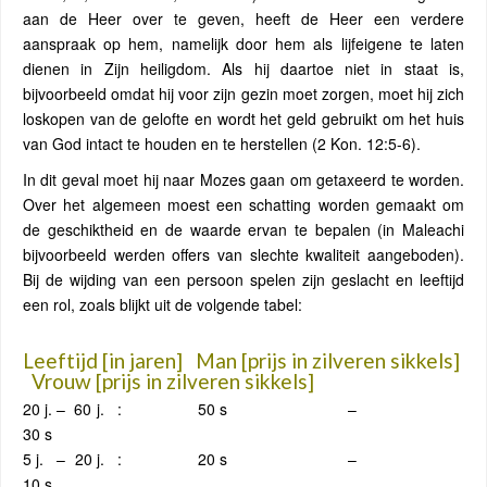
aan de Heer over te geven, heeft de Heer een verdere
aanspraak op hem, namelijk door hem als lijfeigene te laten
dienen in Zijn heiligdom. Als hij daartoe niet in staat is,
bijvoorbeeld omdat hij voor zijn gezin moet zorgen, moet hij zich
loskopen van de gelofte en wordt het geld gebruikt om het huis
van God intact te houden en te herstellen (2 Kon. 12:5-6).
In dit geval moet hij naar Mozes gaan om getaxeerd te worden.
Over het algemeen moest een schatting worden gemaakt om
de geschiktheid en de waarde ervan te bepalen (in Maleachi
bijvoorbeeld werden offers van slechte kwaliteit aangeboden).
Bij de wijding van een persoon spelen zijn geslacht en leeftijd
een rol, zoals blijkt uit de volgende tabel:
Leeftijd [in jaren] Man [prijs in zilveren sikkels]
Vrouw [prijs in zilveren sikkels]
20 j. – 60 j. : 50 s –
30 s
5 j. – 20 j. : 20 s –
10 s