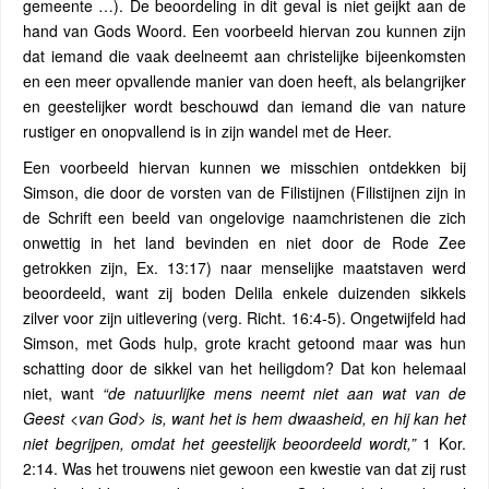
gemeente …). De beoordeling in dit geval is niet geijkt aan de
hand van Gods Woord. Een voorbeeld hiervan zou kunnen zijn
dat iemand die vaak deelneemt aan christelijke bijeenkomsten
en een meer opvallende manier van doen heeft, als belangrijker
en geestelijker wordt beschouwd dan iemand die van nature
rustiger en onopvallend is in zijn wandel met de Heer.
Een voorbeeld hiervan kunnen we misschien ontdekken bij
Simson, die door de vorsten van de Filistijnen (Filistijnen zijn in
de Schrift een beeld van ongelovige naamchristenen die zich
onwettig in het land bevinden en niet door de Rode Zee
getrokken zijn, Ex. 13:17) naar menselijke maatstaven werd
beoordeeld, want zij boden Delila enkele duizenden sikkels
zilver voor zijn uitlevering (verg. Richt. 16:4-5). Ongetwijfeld had
Simson, met Gods hulp, grote kracht getoond maar was hun
schatting door de sikkel van het heiligdom? Dat kon helemaal
niet, want
“de natuurlijke mens neemt niet aan wat van de
Geest <van God> is, want het is hem dwaasheid, en hij kan het
niet begrijpen, omdat het geestelijk beoordeeld wordt,”
1 Kor.
2:14. Was het trouwens niet gewoon een kwestie van dat zij rust