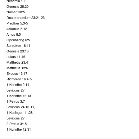
Nehemia 10
Genesis 28:20
Numeri 30:5
Deuteronomium 23:21-23
Prediker 5:3-5
Jakobus 5:12
Amos 8:5
Openbaring 6:5
Spreuken 16:11
Genesis 23:16
Lukas 11:46
Mattheüs 23:4
Mattheüs 15:6
Exodus 13:17
Richteren 16:4-5
1 Korinthe 2:14
Leviticus 27
1 Korinthe 16:13
1 Petrus 3:7
Leviticus 24:10-11,
1 Koningen 11:26
Leviticus 27
2 Petrus 3:18
1 Korinthe 12:31