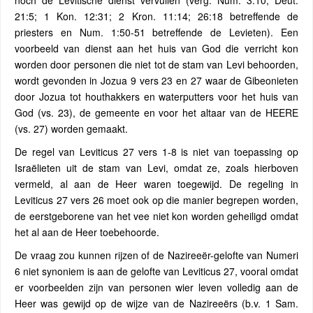
noch de Levitische dienst vervullen (verg. Num. 3:10; Deut.
21:5; 1 Kon. 12:31; 2 Kron. 11:14; 26:18 betreffende de
priesters en Num. 1:50-51 betreffende de Levieten). Een
voorbeeld van dienst aan het huis van God die verricht kon
worden door personen die niet tot de stam van Levi behoorden,
wordt gevonden in Jozua 9 vers 23 en 27 waar de Gibeonieten
door Jozua tot houthakkers en waterputters voor het huis van
God (vs. 23), de gemeente en voor het altaar van de HEERE
(vs. 27) worden gemaakt.
De regel van Leviticus 27 vers 1-8 is niet van toepassing op
Israëlieten uit de stam van Levi, omdat ze, zoals hierboven
vermeld, al aan de Heer waren toegewijd. De regeling in
Leviticus 27 vers 26 moet ook op die manier begrepen worden,
de eerstgeborene van het vee niet kon worden geheiligd omdat
het al aan de Heer toebehoorde.
De vraag zou kunnen rijzen of de Nazireeër-gelofte van Numeri
6 niet synoniem is aan de gelofte van Leviticus 27, vooral omdat
er voorbeelden zijn van personen wier leven volledig aan de
Heer was gewijd op de wijze van de Nazireeërs (b.v. 1 Sam.