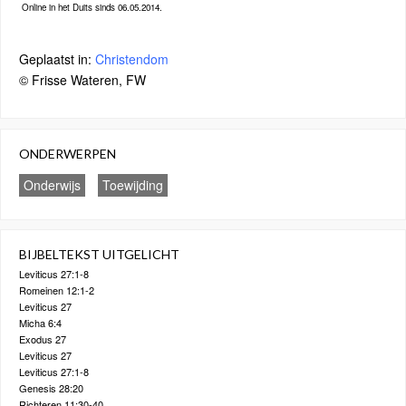
Online in het Duits sinds 06.05.2014.
Geplaatst in:
Christendom
© Frisse Wateren, FW
ONDERWERPEN
Onderwijs
Toewijding
BIJBELTEKST UITGELICHT
Leviticus 27:1-8
Romeinen 12:1-2
Leviticus 27
Micha 6:4
Exodus 27
Leviticus 27
Leviticus 27:1-8
Genesis 28:20
Richteren 11:30-40