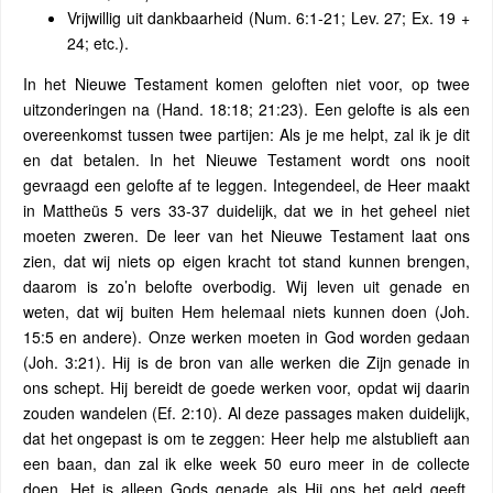
Vrijwillig uit dankbaarheid (Num. 6:1-21; Lev. 27; Ex. 19 +
24; etc.).
In het Nieuwe Testament komen geloften niet voor, op twee
uitzonderingen na (Hand. 18:18; 21:23). Een gelofte is als een
overeenkomst tussen twee partijen: Als je me helpt, zal ik je dit
en dat betalen. In het Nieuwe Testament wordt ons nooit
gevraagd een gelofte af te leggen. Integendeel, de Heer maakt
in Mattheüs 5 vers 33-37 duidelijk, dat we in het geheel niet
moeten zweren. De leer van het Nieuwe Testament laat ons
zien, dat wij niets op eigen kracht tot stand kunnen brengen,
daarom is zo’n belofte overbodig. Wij leven uit genade en
weten, dat wij buiten Hem helemaal niets kunnen doen (Joh.
15:5 en andere). Onze werken moeten in God worden gedaan
(Joh. 3:21). Hij is de bron van alle werken die Zijn genade in
ons schept. Hij bereidt de goede werken voor, opdat wij daarin
zouden wandelen (Ef. 2:10). Al deze passages maken duidelijk,
dat het ongepast is om te zeggen: Heer help me alstublieft aan
een baan, dan zal ik elke week 50 euro meer in de collecte
doen. Het is alleen Gods genade als Hij ons het geld geeft,