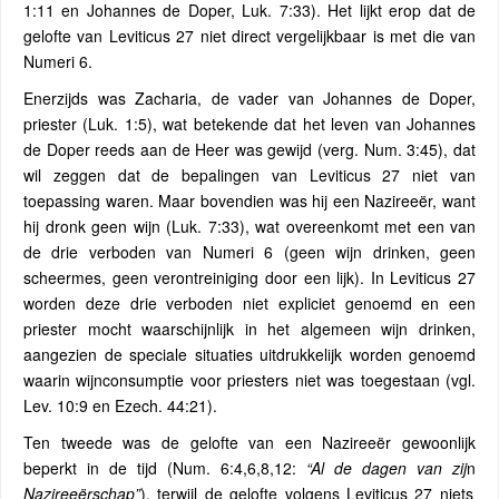
1:11 en Johannes de Doper, Luk. 7:33). Het lijkt erop dat de
gelofte van Leviticus 27 niet direct vergelijkbaar is met die van
Numeri 6.
Enerzijds was Zacharia, de vader van Johannes de Doper,
priester (Luk. 1:5), wat betekende dat het leven van Johannes
de Doper reeds aan de Heer was gewijd (verg. Num. 3:45), dat
wil zeggen dat de bepalingen van Leviticus 27 niet van
toepassing waren. Maar bovendien was hij een Nazireeër, want
hij dronk geen wijn (Luk. 7:33), wat overeenkomt met een van
de drie verboden van Numeri 6 (geen wijn drinken, geen
scheermes, geen verontreiniging door een lijk). In Leviticus 27
worden deze drie verboden niet expliciet genoemd en een
priester mocht waarschijnlijk in het algemeen wijn drinken,
aangezien de speciale situaties uitdrukkelijk worden genoemd
waarin wijnconsumptie voor priesters niet was toegestaan (vgl.
Lev. 10:9 en Ezech. 44:21).
Ten tweede was de gelofte van een Nazireeër gewoonlijk
beperkt in de tijd (Num. 6:4,6,8,12:
“Al de dagen van zij
n
Nazireeërschap”
), terwijl de gelofte volgens Leviticus 27 niets