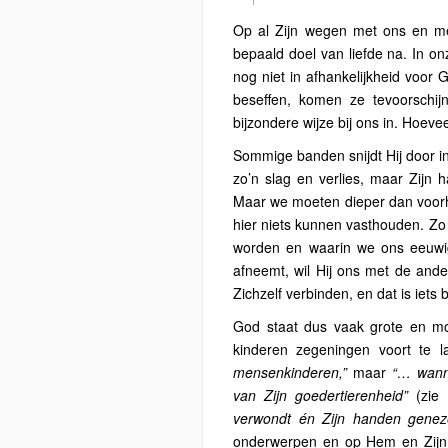
Op al Zijn wegen met ons en met
bepaald doel van liefde na. In on
nog niet in afhankelijkheid voor
beseffen, komen ze tevoorschi
bijzondere wijze bij ons in. Hoeve
Sommige banden snijdt Hij door in 
zo’n slag en verlies, maar Zijn h
Maar we moeten dieper dan voorhe
hier niets kunnen vasthouden. Zo
worden en waarin we ons eeuwig 
afneemt, wil Hij ons met de ande
Zichzelf verbinden, en dat is iet
God staat dus vaak grote en moe
kinderen zegeningen voort te 
mensenkinderen,”
maar
“… wanne
van Zijn goedertierenheid”
(zie 
verwondt én Zijn handen genez
onderwerpen en op Hem en Zijn 