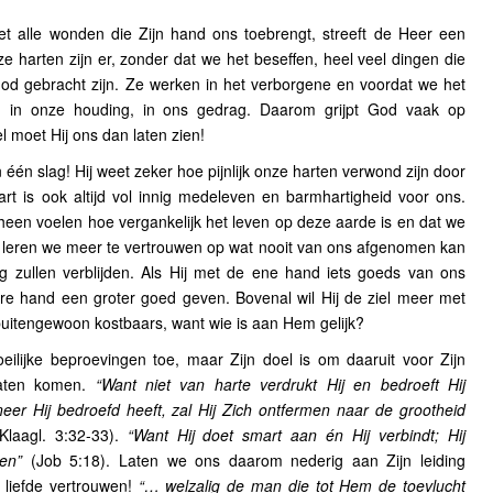
 alle wonden die Zijn hand ons toebrengt, streeft de Heer een
ze harten zijn er, zonder dat we het beseffen, heel veel dingen die
 God gebracht zijn. Ze werken in het verborgene en voordat we het
jn in onze houding, in ons gedrag. Daarom grijpt God vaak op
el moet Hij ons dan laten zien!
één slag! Hij weet zeker hoe pijnlijk onze harten verwond zijn door
art is ook altijd vol innig medeleven en barmhartigheid voor ons.
en voelen hoe vergankelijk het leven op deze aarde is en dat we
 leren we meer te vertrouwen op wat nooit van ons afgenomen kan
zullen verblijden. Als Hij met de ene hand iets goeds van ons
re hand een groter goed geven. Bovenal wil Hij de ziel meer met
s buitengewoon kostbaars, want wie is aan Hem gelijk?
ilijke beproevingen toe, maar Zijn doel is om daaruit voor Zijn
laten komen.
“Want niet van harte verdrukt Hij en bedroeft Hij
er Hij bedroefd heeft, zal Hij Zich ontfermen naar de grootheid
Klaagl. 3:32-33).
“Want Hij doet smart aan én Hij verbindt; Hij
en”
(Job 5:18). Laten we ons daarom nederig aan Zijn leiding
liefde vertrouwen!
“… welzalig de man die tot Hem de toevlucht