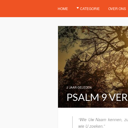
HOME
CATEGORIE
OVER ONS
2 JAAR GELEDEN
PSALM 9 VER
“Wie Uw Naam kennen, zul
wie U zoeken.”