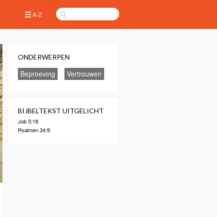
A-Z
ONDERWERPEN
Beproeving
Vertrouwen
BIJBELTEKST UITGELICHT
Job 5:18
Psalmen 34:9