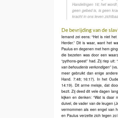
Handelingen 16; het wordt 
geen gebed is, is geen krac
kracht in ons leven zichtba
De bevrijding van de slavi
Iemand zei eens: “Het is niet he
Herder.” Dit is waar, want het 
Paulus en degenen met hem gingen
die bezeten was door een waarze
“pythons-geest” had. Zij riep uit:
van behoudenis verkondigen”
(vs.
meer gebruikt dan enige andere 
Hand. 7:48; 16:17). In het Ou
14:19). Dit arme meisje, dat do
bezit. Zij deed dit vele dagen la
kijken en denken: “Wat is daar 
duivel, de vader van de leugen (Jo
vermommen als een engel van het 
en Paulus verzette zich tegen zo’