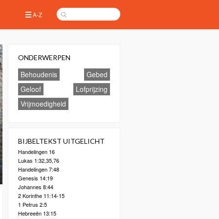
A-Z
ONDERWERPEN
Behoudenis
Gebed
Geloof
Lofprijzing
Vrijmoedigheid
BIJBELTEKST UITGELICHT
Handelingen 16
Lukas 1:32,35,76
Handelingen 7:48
Genesis 14:19
Johannes 8:44
2 Korinthe 11:14-15
1 Petrus 2:5
Hebreeën 13:15