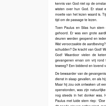
kennis van God niet op de omstan
wisten over hun God. Er staat 
moeite van het lezen waard is. Ti
tijd om de passage te lezen.
Toen Paulus en Silas hun stem o
gehoord. Er was een grote aar
deuren werden geopend en ieder
Wat veroorzaakte de aardbeving?
schudden? De kracht van God! Wa
God! Waardoor vielen de kete
gevangenen ervan om vrij rond 
teweeg? Een biddend en lovend v
De bewaarder van de gevangenis on
dienst in slaap gevallen, en als h
Maar hij zou ook ontwaken uit een
openstonden, was zijn natuurlijke
nog steeds in het donker was. Hi
Paulus met luide stem riep:
“Doe 