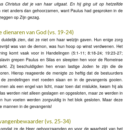
 Christus dat je van haar uitgaat. En hij ging uit op hetzelfde
 niet anders dan gehoorzamen, want Paulus had gesproken in de
 zeggen op Zijn gezag.
 dienaren van God (vs. 19-24)
 duidelijk zien, dat ze niet om haar welzijn gaven. Hun enige zorg
bevrijd was van de demon, was hun hoop op winst verdwenen. Het
ening komt vaak voor in Handelingen (5:1-11; 8:18-24; 19:23-27;
slavin grepen Paulus en Silas en sleepten hen voor de Romeinse
kt. Zij beschuldigden hen ervan lastige Joden te zijn die de
oren. Hierop reageerde de menigte zo heftig dat de bestuurders
n de zendelingen met roeden slaan en in de gevangenis gooien.
men als een engel van licht, maar toen dat mislukte, kwam hij als
ilas werden niet alleen geslagen en opgesloten, maar ze werden in
n hun voeten werden zorgvuldig in het blok gesloten. Maar deze
e mannen in de gevangenis!
evangenbewaarder (vs. 25-34)
d omdat ze de Heer gehoorzaamden en voor de waarheid van het