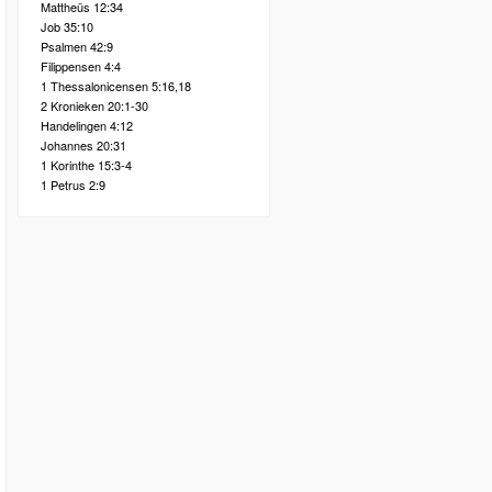
Mattheüs 12:34
Job 35:10
Psalmen 42:9
Filippensen 4:4
1 Thessalonicensen 5:16,18
2 Kronieken 20:1-30
Handelingen 4:12
Johannes 20:31
1 Korinthe 15:3-4
1 Petrus 2:9