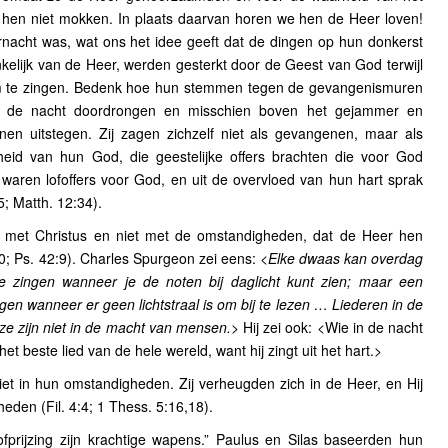
 hen niet mokken. In plaats daarvan horen we hen de Heer loven!
rnacht was, wat ons het idee geeft dat de dingen op hun donkerst
lijk van de Heer, werden gesterkt door de Geest van God terwijl
m te zingen. Bedenk hoe hun stemmen tegen de gevangenismuren
an de nacht doordrongen en misschien boven het gejammer en
n uitstegen. Zij zagen zichzelf niet als gevangenen, maar als
gheid van hun God, die geestelijke offers brachten die voor God
aren lofoffers voor God, en uit de overvloed van hun hart sprak
5; Matth. 12:34).
n met Christus en niet met de omstandigheden, dat de Heer hen
10; Ps. 42:9). Charles Spurgeon zei eens:
<Elke dwaas kan overdag
e zingen wanneer je de noten bij daglicht kunt zien; maar een
gen wanneer er geen lichtstraal is om bij te lezen … Liederen in de
ze zijn niet in de macht van mensen.>
Hij zei ook: <Wie in de nacht
het beste lied van de hele wereld, want hij zingt uit het hart.>
t in hun omstandigheden. Zij verheugden zich in de Heer, en Hij
den (Fil. 4:4; 1 Thess. 5:16,18).
fprijzing zijn krachtige wapens.” Paulus en Silas baseerden hun