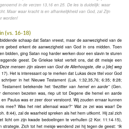
genoemd in de verzen 13,16 en 25. De les is duidelijk: waar
ht. Maar waar kracht is en afhankelijkheid van God, zal Zijn
ar worden!
n (vs. 16-18)
t biddende schaap dat Satan vreest, maar de aanwezigheid van de
ware gebed erkent de aanwezigheid van God in ons midden. Toen
 bidden, ging Satan nog harder werken door een slavin te sturen
ggende geest. De Griekse tekst vertelt ons, dat dit meisje een
“Deze mensen zijn slaven van God de Allerhoogste, die u [de] weg
 17). Het is interessant op te merken dat Lukas deze titel voor God
schrijver in het Nieuwe Testament (Luk. 1:32,35,76; 6:35; 8:28;
de Testament betekende het
“bezitter van hemel en aarde”
(Gen.
or demonen bezeten was, riep uit tot Degene die hemel en aarde
ng en Paulus was er zeer door verstoord. Wij zouden ernaar kunnen
mis mee? Was het niet allemaal waar?” Wat ze zei was waar! De
h. 8:44), zal de waarheid spreken als het hem uitkomt. Hij zal zich
licht om zijn kwade bedoelingen te verhullen (2 Kor. 11:14-15),
n strategie. Zich tot het meisje wendend zei hij tegen de geest:
“Ik