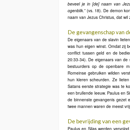
beveel je in [de] naam van Jezus
ogenblik.”
(vs. 18). De demon kon
naam van Jezus Christus, dat wil
De gevangenschap van de
De eigenaars van de slavin lieten
was hun eigen winst. Omdat zij 
conflict tussen geld en de bedi
20:33-34). De eigenaars van de 
bestuurders op de openbare mar
Romeinse gebruiken wilden verst
hun kleren scheurden. Ze liete
Satans eerste strategie was te ko
een brullende leeuw. Paulus en S
de binnenste gevangenis gezet e
twee mannen waren de meest vrij
De bevrijding van een g
Paulus en Silas werden vervolg