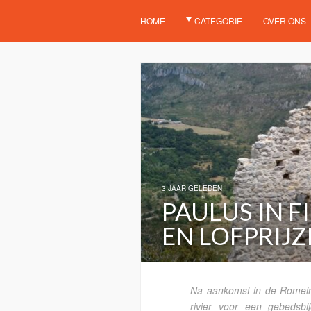
HOME
CATEGORIE
OVER ONS
3 JAAR GELEDEN
PAULUS IN F
EN LOFPRIJZ
Na aankomst in de Romeins
rivier voor een gebedsbi