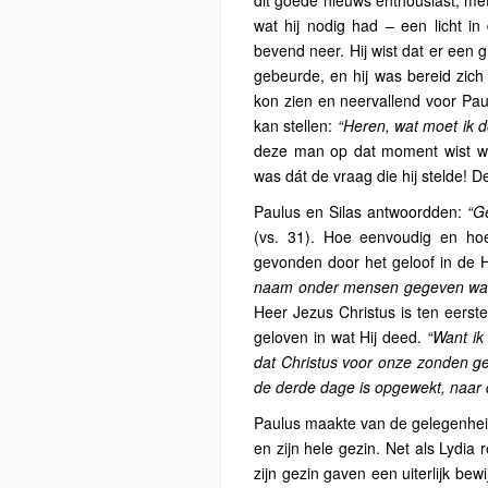
dit goede nieuws enthousiast, met
wat hij nodig had – een licht in d
bevend neer. Hij wist dat er een 
gebeurde, en hij was bereid zich
kon zien en neervallend voor Paul
kan stellen:
“Heren, wat moet ik
deze man op dat moment wist wa
was dát de vraag die hij stelde! 
Paulus en Silas antwoordden:
“G
(vs. 31). Hoe eenvoudig en ho
gevonden door het geloof in de 
naam onder mensen gegeven waa
Heer Jezus Christus is ten eerste 
geloven in wat Hij deed.
“Want ik
dat Christus voor onze zonden ges
de derde dage is opgewekt, naar 
Paulus maakte van de gelegenhei
en zijn hele gezin. Net als Lydia
zijn gezin gaven een uiterlijk bew