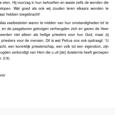
eten. Hij voorzag in hun behoeften en waste zelfs de wonden die
elopen. Wat goed als ook wij zouden leren elkaars wonden te
kaar hebben toegebracht!
ilas vastbesloten waren te midden van hun omstandigheden lof te
d, en de pasgeboren gelovigen verheugden zich en gaven de Heer
neerden niet alleen als heilige priesters voor hun God, maar zij
e priesters voor de mensen. Dit is wat Petrus ons ook opdraagt: “U
cht, een koninklijk priesterschap, een volk tot een eigendom, zijn
eugden verkondigt van Hem die u uit [de] duisternis heeft geroepen
r. 2:9).
orer