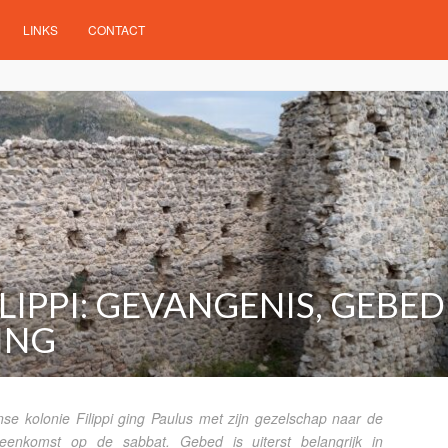
LINKS
CONTACT
ILIPPI: GEVANGENIS, GEBED
ING
e kolonie Filippi ging Paulus met zijn gezelschap naar de
jeenkomst op de sabbat. Gebed is uiterst belangrijk in