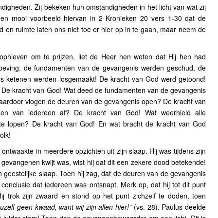
digheden. Zij bekeken hun omstandigheden in het licht van wat zij
een mooi voorbeeld hiervan in 2 Kronieken 20 vers 1-30 dat de
jd en ruimte laten ons niet toe er hier op in te gaan, maar neem de
phieven om te prijzen, liet de Heer hen weten dat Hij hen had
dbeving: de fundamenten van de gevangenis werden geschud, de
s ketenen werden losgemaakt! De kracht van God werd getoond!
 De kracht van God! Wat deed de fundamenten van de gevangenis
ardoor vlogen de deuren van de gevangenis open? De kracht van
nen van iedereen af? De kracht van God! Wat weerhield alle
te lopen? De kracht van God! En wat bracht de kracht van God
olk!
twaakte in meerdere opzichten uit zijn slaap. Hij was tijdens zijn
ij gevangenen kwijt was, wist hij dat dit een zekere dood betekende!
 geestelijke slaap. Toen hij zag, dat de deuren van de gevangenis
 conclusie dat iedereen was ontsnapt. Merk op, dat hij tot dit punt
j trok zijn zwaard en stond op het punt zichzelf te doden, toen
uzelf geen kwaad, want wij zijn allen hier!”
(vs. 28). Paulus deelde