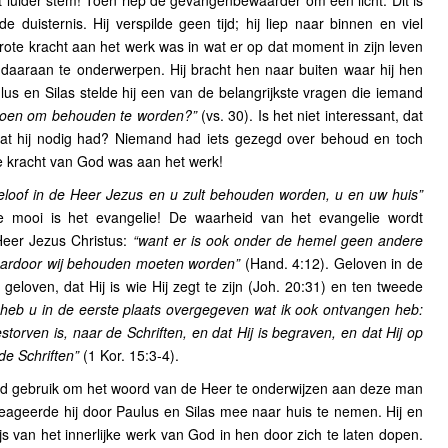
 luider stem! Toen riep de gevangenbewaarder om een licht. Dit is
e duisternis. Hij verspilde geen tijd; hij liep naar binnen en viel
grote kracht aan het werk was in wat er op dat moment in zijn leven
 daaraan te onderwerpen. Hij bracht hen naar buiten waar hij hen
us en Silas stelde hij een van de belangrijkste vragen die iemand
 doen om behouden te worden?”
(vs. 30). Is het niet interessant, dat
t hij nodig had? Niemand had iets gezegd over behoud en toch
De kracht van God was aan het werk!
eloof in de Heer Jezus en u zult behouden worden, u en uw huis”
e mooi is het evangelie! De waarheid van het evangelie wordt
Heer Jezus Christus:
“want er is ook onder de hemel geen andere
rdoor wij behouden moeten worden”
(Hand. 4:12). Geloven in de
geloven, dat Hij is wie Hij zegt te zijn (Joh. 20:31) en ten tweede
 heb u in de eerste plaats overgegeven wat ik ook ontvangen heb:
torven is, naar de Schriften, en dat Hij is begraven, en dat Hij op
de Schriften”
(1 Kor. 15:3-4).
d gebruik om het woord van de Heer te onderwijzen aan deze man
 reageerde hij door Paulus en Silas mee naar huis te nemen. Hij en
ijs van het innerlijke werk van God in hen door zich te laten dopen.