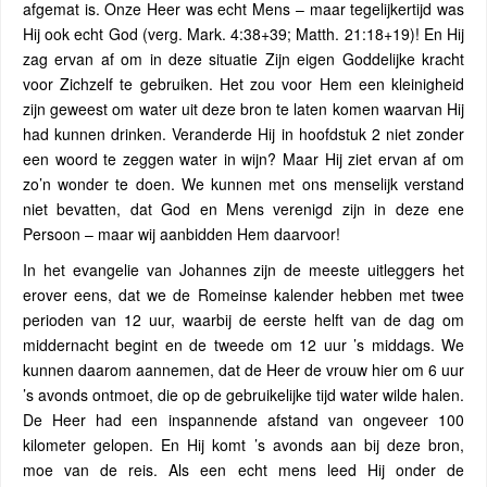
afgemat is. Onze Heer was echt Mens – maar tegelijkertijd was
Hij ook echt God (verg. Mark. 4:38+39; Matth. 21:18+19)! En Hij
zag ervan af om in deze situatie Zijn eigen Goddelijke kracht
voor Zichzelf te gebruiken. Het zou voor Hem een kleinigheid
zijn geweest om water uit deze bron te laten komen waarvan Hij
had kunnen drinken. Veranderde Hij in hoofdstuk 2 niet zonder
een woord te zeggen water in wijn? Maar Hij ziet ervan af om
zo’n wonder te doen. We kunnen met ons menselijk verstand
niet bevatten, dat God en Mens verenigd zijn in deze ene
Persoon – maar wij aanbidden Hem daarvoor!
In het evangelie van Johannes zijn de meeste uitleggers het
erover eens, dat we de Romeinse kalender hebben met twee
perioden van 12 uur, waarbij de eerste helft van de dag om
middernacht begint en de tweede om 12 uur ’s middags. We
kunnen daarom aannemen, dat de Heer de vrouw hier om 6 uur
’s avonds ontmoet, die op de gebruikelijke tijd water wilde halen.
De Heer had een inspannende afstand van ongeveer 100
kilometer gelopen. En Hij komt ’s avonds aan bij deze bron,
moe van de reis. Als een echt mens leed Hij onder de