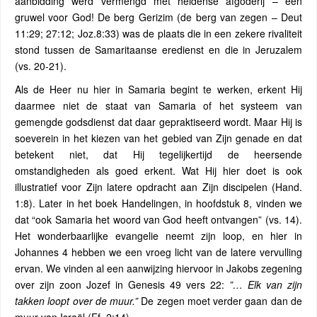
aanbidding werd vermengd met heidense afgoderij – een
gruwel voor God! De berg Gerizim (de berg van zegen – Deut
11:29; 27:12; Joz.8:33) was de plaats die in een zekere rivaliteit
stond tussen de Samaritaanse eredienst en die in Jeruzalem
(vs. 20-21).
Als de Heer nu hier in Samaria begint te werken, erkent Hij
daarmee niet de staat van Samaria of het systeem van
gemengde godsdienst dat daar gepraktiseerd wordt. Maar Hij is
soeverein in het kiezen van het gebied van Zijn genade en dat
betekent niet, dat Hij tegelijkertijd de heersende
omstandigheden als goed erkent. Wat Hij hier doet is ook
illustratief voor Zijn latere opdracht aan Zijn discipelen (Hand.
1:8). Later in het boek Handelingen, in hoofdstuk 8, vinden we
dat “ook Samaria het woord van God heeft ontvangen” (vs. 14).
Het wonderbaarlijke evangelie neemt zijn loop, en hier in
Johannes 4 hebben we een vroeg licht van de latere vervulling
ervan. We vinden al een aanwijzing hiervoor in Jakobs zegening
over zijn zoon Jozef in Genesis 49 vers 22:
”… Elk van zijn
takken loopt over de muur.”
De zegen moet verder gaan dan de