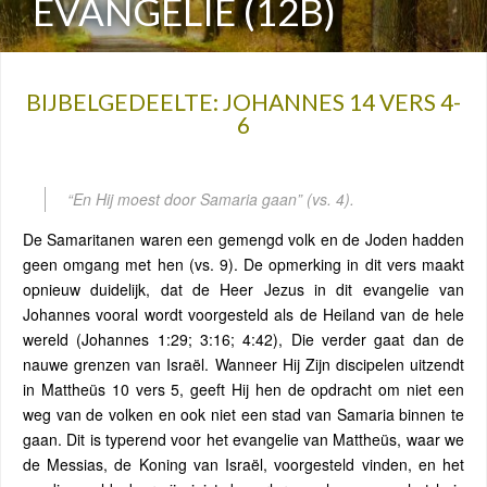
EVANGELIE (12B)
BIJBELGEDEELTE: JOHANNES 14 VERS 4-
6
“En Hij moest door Samaria gaan”
(vs. 4).
De Samaritanen waren een gemengd volk en de Joden hadden
geen omgang met hen (vs. 9). De opmerking in dit vers maakt
opnieuw duidelijk, dat de Heer Jezus in dit evangelie van
Johannes vooral wordt voorgesteld als de Heiland van de hele
wereld (Johannes 1:29; 3:16; 4:42), Die verder gaat dan de
nauwe grenzen van Israël. Wanneer Hij Zijn discipelen uitzendt
in Mattheüs 10 vers 5, geeft Hij hen de opdracht om niet een
weg van de volken en ook niet een stad van Samaria binnen te
gaan. Dit is typerend voor het evangelie van Mattheüs, waar we
de Messias, de Koning van Israël, voorgesteld vinden, en het