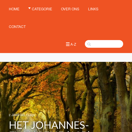
HOME
CATEGORIE
OVER ONS
LINKS
CONTACT
A-Z
2 JAAR GELEDEN
HET JOHANNES-