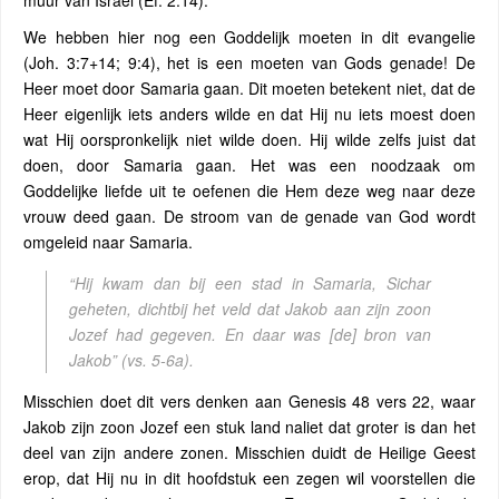
muur van Israël (Ef. 2:14).
We hebben hier nog een Goddelijk moeten in dit evangelie
(Joh. 3:7+14; 9:4), het is een moeten van Gods genade! De
Heer moet door Samaria gaan. Dit moeten betekent niet, dat de
Heer eigenlijk iets anders wilde en dat Hij nu iets moest doen
wat Hij oorspronkelijk niet wilde doen. Hij wilde zelfs juist dat
doen, door Samaria gaan. Het was een noodzaak om
Goddelijke liefde uit te oefenen die Hem deze weg naar deze
vrouw deed gaan. De stroom van de genade van God wordt
omgeleid naar Samaria.
“Hij kwam dan bij een stad in Samaria, Sichar
geheten, dichtbij het veld dat Jakob aan zijn zoon
Jozef had gegeven. En daar was [de] bron van
Jakob”
(vs. 5-6a).
Misschien doet dit vers denken aan Genesis 48 vers 22, waar
Jakob zijn zoon Jozef een stuk land naliet dat groter is dan het
deel van zijn andere zonen. Misschien duidt de Heilige Geest
erop, dat Hij nu in dit hoofdstuk een zegen wil voorstellen die