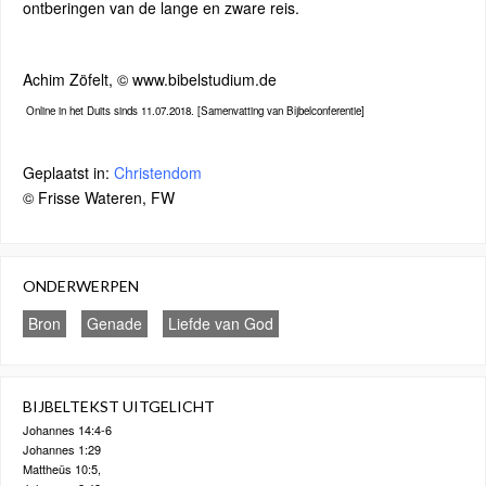
ontberingen van de lange en zware reis.
Achim Zöfelt, © www.bibelstudium.de
Online in het Duits sinds 11.07.2018. [Samenvatting van Bijbelconferentie]
Geplaatst in:
Christendom
© Frisse Wateren, FW
ONDERWERPEN
Bron
Genade
Liefde van God
BIJBELTEKST UITGELICHT
Johannes 14:4-6
Johannes 1:29
Mattheüs 10:5,