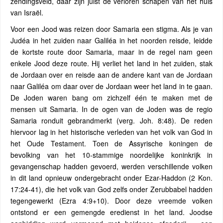
zendingsveld, daar zijn juist de verloren schapen van het huis
van Israël.
Voor een Jood was reizen door Samaria een stigma. Als je van
Judéa in het zuiden naar Galiléa in het noorden reisde, leidde
de kortste route door Samaria, maar in de regel nam geen
enkele Jood deze route. Hij verliet het land in het zuiden, stak
de Jordaan over en reisde aan de andere kant van de Jordaan
naar Galiléa om daar over de Jordaan weer het land in te gaan.
De Joden waren bang om zichzelf één te maken met de
mensen uit Samaria. In de ogen van de Joden was de regio
Samaria ronduit gebrandmerkt (verg. Joh. 8:48). De reden
hiervoor lag in het historische verleden van het volk van God in
het Oude Testament. Toen de Assyrische koningen de
bevolking van het 10-stammige noordelijke koninkrijk in
gevangenschap hadden gevoerd, werden verschillende volken
in dit land opnieuw ondergebracht onder Ezar-Haddon (2 Kon.
17:24-41), die het volk van God zelfs onder Zerubbabel hadden
tegengewerkt (Ezra 4:9+10). Door deze vreemde volken
ontstond er een gemengde eredienst in het land. Joodse