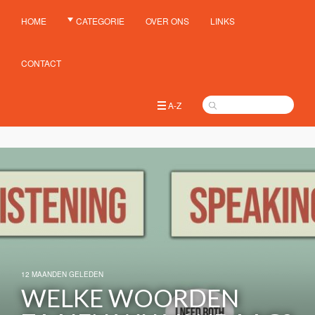
HOME
CATEGORIE
OVER ONS
LINKS
CONTACT
A-Z
12 MAANDEN GELEDEN
WELKE WOORDEN