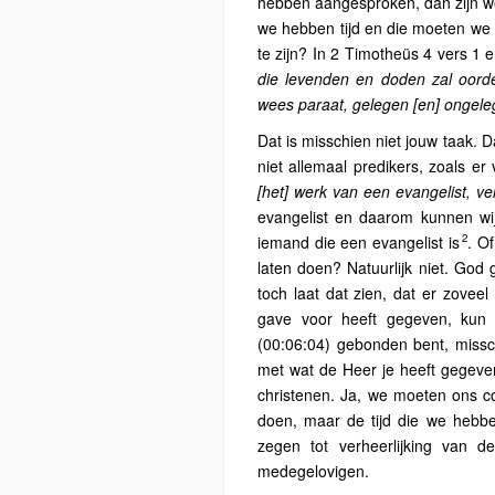
hebben aangesproken, dan zijn we s
we hebben tijd en die moeten we
te zijn? In 2 Timotheüs 4 vers 1 
die levenden en doden zal oord
wees paraat, gelegen [en] ongeleg
Dat is misschien niet jouw taak. D
niet allemaal predikers, zoals er 
[het] werk van een evangelist, ver
evangelist en daarom kunnen wij
2
iemand die een evangelist is
. O
laten doen? Natuurlijk niet. God
toch laat dat zien, dat er zovee
gave voor heeft gegeven, kun 
(00:06:04) gebonden bent, missch
met wat de Heer je heeft gegeve
christenen. Ja, we moeten ons co
doen, maar de tijd die we hebbe
zegen tot verheerlijking van 
medegelovigen.