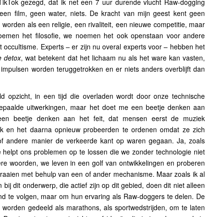
TikTok gezegd, dat ik net een 7 uur durende vlucht Raw-dogging
en film, geen water, niets. De kracht van mijn geest kent geen
n worden als een religie, een rivaliteit, een nieuwe competitie, maar
oemen het filosofie, we noemen het ook openstaan voor andere
t occultisme. Experts – er zijn nu overal experts voor – hebben het
 detox
, wat betekent dat het lichaam nu als het ware kan vasten,
 impulsen worden teruggetrokken en er niets anders overblijft dan
ald opzicht, in een tijd die overladen wordt door onze technische
epaalde uitwerkingen, maar het doet me een beetje denken aan
een beetje denken aan het feit, dat mensen eerst de muziek
ek en het daarna opnieuw probeerden te ordenen omdat ze zich
of andere manier de verkeerde kant op waren gegaan. Ja, zoals
e helpt ons problemen op te lossen die we zonder technologie niet
e woorden, we leven in een golf van ontwikkelingen en proberen
draaien met behulp van een of ander mechanisme. Maar zoals ik al
bij dit onderwerp, die actief zijn op dit gebied, doen dit niet alleen
nd te volgen, maar om hun ervaring als Raw-doggers te delen. De
 worden gedeeld als marathons, als sportwedstrijden, om te laten