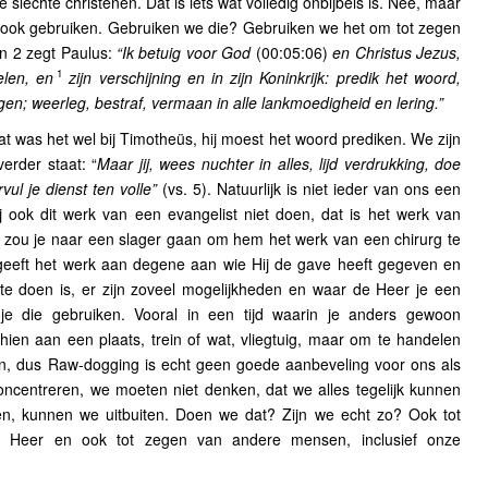
lechte christenen. Dat is iets wat volledig onbijbels is. Nee, maar
 ook gebruiken. Gebruiken we die? Gebruiken we het om tot zegen
en 2 zegt Paulus:
“Ik betuig voor God
(00:05:06)
en Christus Jezus,
1
elen, en
zijn verschijning en in zijn Koninkrijk: predik het woord,
en; weerleg, bestraf, vermaan in alle lankmoedigheid en lering.”
at was het wel bij Timotheüs, hij moest het woord prediken. We zijn
verder staat: “
Maar jij, wees nuchter in alles, lijd verdrukking, doe
vul je dienst ten volle”
(vs. 5). Natuurlijk is niet ieder van ons een
 ook dit werk van een evangelist niet doen, dat is het werk van
f zou je naar een slager gaan om hem het werk van een chirurg te
 geeft het werk aan degene aan wie Hij de gave heeft gegeven en
l te doen is, er zijn zoveel mogelijkheden en waar de Heer je een
je die gebruiken. Vooral in een tijd waarin je anders gewoon
ien aan een plaats, trein of wat, vliegtuig, maar om te handelen
n, dus Raw-dogging is echt geen goede aanbeveling voor ons als
ncentreren, we moeten niet denken, dat we alles tegelijk kunnen
n, kunnen we uitbuiten. Doen we dat? Zijn we echt zo? Ook tot
de Heer en ook tot zegen van andere mensen, inclusief onze