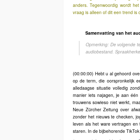
anders. Tegenwoordig wordt het 
vraag is alleen of dit een trend i
Samenvatting van het au
Opmerking: De volgende te
audiobestand. Spraakherken
(00:00:00) Hebt u al gehoord ov
op de term, die oorspronkelijk 
alledaagse situatie volledig zon
manier iets najagen, je aan één d
trouwens sowieso niet werkt, maa
Neue Zürcher Zeitung over afwa
zonder het nieuws te checken, jo
leven als het ware vertragen en ti
staren. In de bijbehorende TikTok