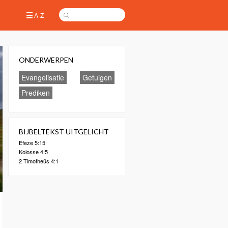
A-Z
ONDERWERPEN
Evangelisatie
Getuigen
Prediken
BIJBELTEKST UITGELICHT
Efeze 5:15
Kolosse 4:5
2 Timotheüs 4:1