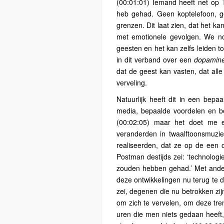
(00:01:01) Iemand heeft net op 
heb gehad. Geen koptelefoon, ge
grenzen. Dit laat zien, dat het ka
met emotionele gevolgen. We n
geesten en het kan zelfs leiden to
in dit verband over een
dopamine
dat de geest kan vasten, dat alle
verveling.
Natuurlijk heeft dit in een bepa
media, bepaalde voordelen en b
(00:02:05) maar het doet me 
veranderden in twaalftoonsmuzi
realiseerden, dat ze op de een 
Postman destijds zei: ‘technologi
zouden hebben gehad.’ Met ander
deze ontwikkelingen nu terug te 
zei, degenen die nu betrokken zijn 
om zich te vervelen, om deze tre
uren die men niets gedaan heeft,