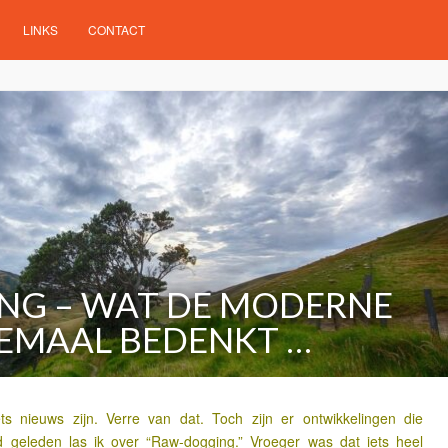
LINKS
CONTACT
NG – WAT DE MODERNE
EMAAL BEDENKT …
s nieuws zijn. Verre van dat. Toch zijn er ontwikkelingen die
jd geleden las ik over “Raw-dogging.” Vroeger was dat iets heel