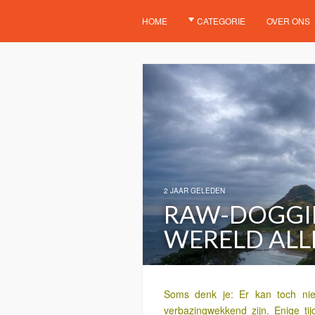
HOME
CATEGORIE
OVER ONS
2 JAAR GELEDEN
RAW-DOGGI
WERELD ALL
Soms denk je: Er kan toch niet
verbazingwekkend zijn. Enige ti