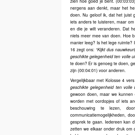
zien hoe goed je bent. (00:03:03)
nergens aan denkt, maar het hele
doen. Nu geloof ik, dat het juis
iets anders te luisteren, maar om
en die je wilt veranderen. Dat h
niets meer mee van doen. Hoe bre
manier leeg? Is het lege ruimte?
16 zegt ons:
“Kijkt dus nauwkeuri
geschikte gelegenheid ten volle ui
te doen? Er is genoeg te doen, g
zijn (00:04:01) voor anderen.
Vergelijkbaar met Kolosse 4 ver
geschikte gelegenheid ten volle u
gewoon doen, maar we kunnen de t
worden met oordopjes of iets and
beschouwing te lezen, do
communicatiemogelijkheden, doo
gesprek te gaan. Iedereen kan d
zetten we elkaar onder druk om d