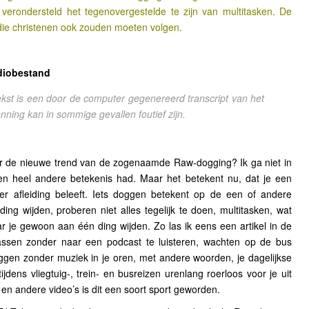
verondersteld het tegenovergestelde te zijn van multitasken. De
s die christenen ook zouden moeten volgen.
diobestand
kst is een door de computer gegenereerd transcript van het
ning kan in sommige gevallen foutief zijn.
er de nieuwe trend van de zogenaamde Raw-dogging? Ik ga niet in
een heel andere betekenis had. Maar het betekent nu, dat je een
der afleiding beleeft. Iets doggen betekent op de een of andere
ing wijden, proberen niet alles tegelijk te doen, multitasken, wat
r je gewoon aan één ding wijden. Zo las ik eens een artikel in de
ssen zonder naar een podcast te luisteren, wachten op de bus
ggen zonder muziek in je oren, met andere woorden, je dagelijkse
jdens vliegtuig-, trein- en busreizen urenlang roerloos voor je uit
 en andere video’s is dit een soort sport geworden.