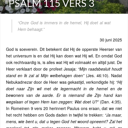
PSALM 115 VERS 3
“Onze God is immers in de hemel, Hij doet al wat
Hem behaagt.”
30 juni 2025
God is soeverein. Dit betekent dat Hij de opperste Heerser van
het universum is en dat Hij kan doen wat Hij wil. En omdat God
ook rechtvaardig is, is alles wat Hij wil volmaakt en altijd juist. De
Heer verklaart door de profeet Jesaja:
“Mijn raadsbesluit houdt
stand en Ik zal al Mijn welbehagen doen”
(Jes. 46:10). Nadat
Nebukadnezar door de Heer was gekastijd, verkondigde hij:
“Hij
doet naar Zijn wil met de legermacht in de hemel en de
bewoners van de aarde. Er is niemand die Zijn hand kan
wegslaan of tegen Hem kan zeggen: Wat doet U?”
(Dan. 4:35).
In Romeinen 9 vers 20 herinnert Paulus ons eraan, dat we niet
het recht hebben om Gods daden in twijfel te trekken:
“Ja
maar,
mens, wie bent u, dat u tegen God het woord opneemt? Zal het