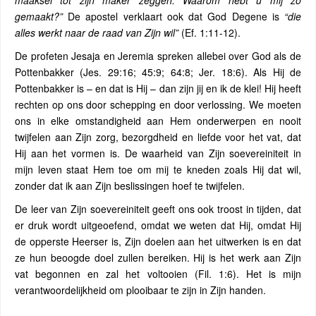
maaksel tot zijn maker zeggen: Waarom hebt u mij zo
gemaakt?”
De apostel verklaart ook dat God Degene is
“die
alles werkt naar de raad van Zijn wil”
(Ef. 1:11-12).
De profeten Jesaja en Jeremia spreken allebei over God als de
Pottenbakker (Jes. 29:16; 45:9; 64:8; Jer. 18:6). Als Hij de
Pottenbakker is – en dat is Hij – dan zijn jij en ik de klei! Hij heeft
rechten op ons door schepping en door verlossing. We moeten
ons in elke omstandigheid aan Hem onderwerpen en nooit
twijfelen aan Zijn zorg, bezorgdheid en liefde voor het vat, dat
Hij aan het vormen is. De waarheid van Zijn soevereiniteit in
mijn leven staat Hem toe om mij te kneden zoals Hij dat wil,
zonder dat ik aan Zijn beslissingen hoef te twijfelen.
De leer van Zijn soevereiniteit geeft ons ook troost in tijden, dat
er druk wordt uitgeoefend, omdat we weten dat Hij, omdat Hij
de opperste Heerser is, Zijn doelen aan het uitwerken is en dat
ze hun beoogde doel zullen bereiken. Hij is het werk aan Zijn
vat begonnen en zal het voltooien (Fil. 1:6). Het is mijn
verantwoordelijkheid om plooibaar te zijn in Zijn handen.