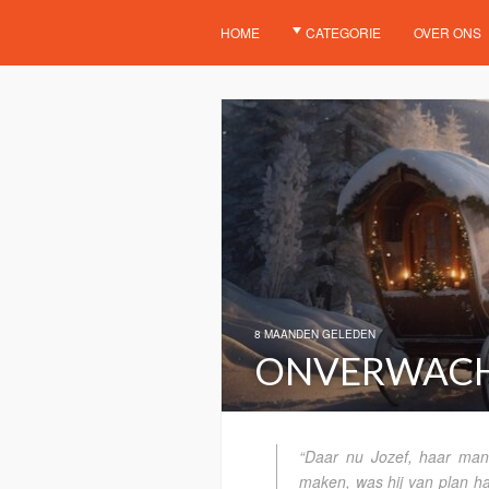
HOME
CATEGORIE
OVER ONS
8 MAANDEN GELEDEN
ONVERWACH
“Daar nu Jozef, haar man,
maken, was hij van plan haa