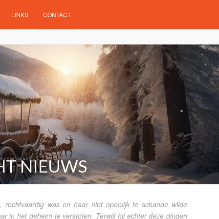
LINKS
CONTACT
T NIEUWS
 rechtvaardig was en haar niet openlijk te schande wilde
r in het geheim te verstoten. Terwijl hij echter deze dingen