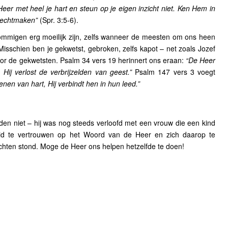
eer met heel je hart en steun op je eigen inzicht niet. Ken Hem in
 rechtmaken”
(Spr. 3:5-6).
sommigen erg moeilijk zijn, zelfs wanneer de meesten om ons heen
 Misschien ben je gekwetst, gebroken, zelfs kapot – net zoals Jozef
voor de gekwetsten. Psalm 34 vers 19 herinnert ons eraan:
“De Heer
Hij verlost de verbrijzelden van geest.”
Psalm 147 vers 3 voegt
nen van hart, Hij verbindt hen in hun leed.”
n niet – hij was nog steeds verloofd met een vrouw die een kind
eid te vertrouwen op het Woord van de Heer en zich daarop te
achten stond. Moge de Heer ons helpen hetzelfde te doen!