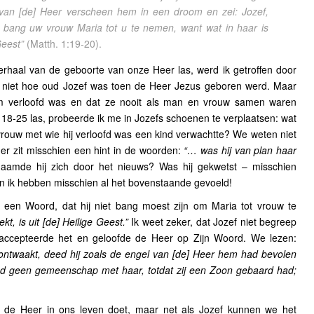
 van [de] Heer verscheen hem in een droom en zei: Jozef,
 bang uw vrouw Maria tot u te nemen, want wat in haar is
 Geest”
(Matth. 1:19-20).
rhaal van de geboorte van onze Heer las, werd ik getroffen door
 niet hoe oud Jozef was toen de Heer Jezus geboren werd. Maar
m verloofd was en dat ze nooit als man en vrouw samen waren
18-25 las, probeerde ik me in Jozefs schoenen te verplaatsen: wat
 vrouw met wie hij verloofd was een kind verwachtte? We weten niet
 er zit misschien een hint in de woorden:
“… was hij van plan haar
amde hij zich door het nieuws? Was hij gekwetst – misschien
en ik hebben misschien al het bovenstaande gevoeld!
een Woord, dat hij niet bang moest zijn om Maria tot vrouw te
kt, is uit [de] Heilige Geest.”
Ik weet zeker, dat Jozef niet begreep
 accepteerde het en geloofde de Heer op Zijn Woord. We lezen:
ontwaakt, deed hij zoals de engel van [de] Heer hem had bevolen
had geen gemeenschap met haar, totdat zij een Zoon gebaard had;
t de Heer in ons leven doet, maar net als Jozef kunnen we het