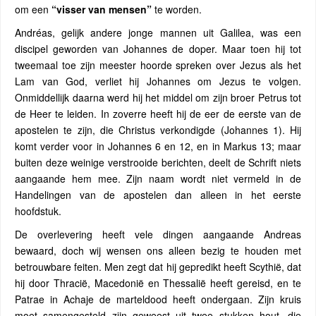
om een
“visser van mensen”
te worden.
Andréas, gelijk andere jonge mannen uit Galilea, was een
discipel geworden van Johannes de doper. Maar toen hij tot
tweemaal toe zijn meester hoorde spreken over Jezus als het
Lam van God, verliet hij Johannes om Jezus te volgen.
Onmiddellijk daarna werd hij het middel om zijn broer Petrus tot
de Heer te leiden. In zoverre heeft hij de eer de eerste van de
apostelen te zijn, die Christus verkondigde (Johannes 1). Hij
komt verder voor in Johannes 6 en 12, en in Markus 13; maar
buiten deze weinige verstrooide berichten, deelt de Schrift niets
aangaande hem mee. Zijn naam wordt niet vermeld in de
Handelingen van de apostelen dan alleen in het eerste
hoofdstuk.
De overlevering heeft vele dingen aangaande Andreas
bewaard, doch wij wensen ons alleen bezig te houden met
betrouwbare feiten. Men zegt dat hij gepredikt heeft Scythië, dat
hij door Thracië, Macedonië en Thessalië heeft gereisd, en te
Patrae in Achaje de marteldood heeft ondergaan. Zijn kruis
moet samengesteld zijn geweest uit twee stukken hout, die