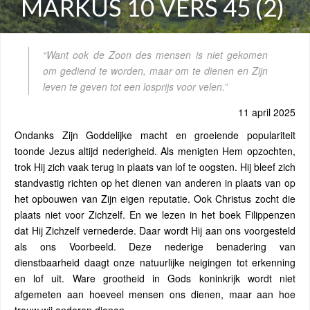
MARKUS 10 VERS 45 (2)
“Want ook de Zoon des mensen is niet gekomen
om gediend te worden, maar om te dienen en Zijn
leven te geven tot een losprijs voor velen.”
11 april 2025
Ondanks Zijn Goddelijke macht en groeiende populariteit
toonde Jezus altijd nederigheid. Als menigten Hem opzochten,
trok Hij zich vaak terug in plaats van lof te oogsten. Hij bleef zich
standvastig richten op het dienen van anderen in plaats van op
het opbouwen van Zijn eigen reputatie. Ook Christus zocht die
plaats niet voor Zichzelf. En we lezen in het boek Filippenzen
dat Hij Zichzelf vernederde. Daar wordt Hij aan ons voorgesteld
als ons Voorbeeld. Deze nederige benadering van
dienstbaarheid daagt onze natuurlijke neigingen tot erkenning
en lof uit. Ware grootheid in Gods koninkrijk wordt niet
afgemeten aan hoeveel mensen ons dienen, maar aan hoe