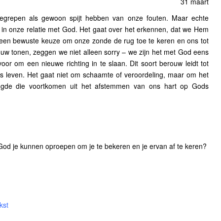
31 maart
begrepen als gewoon spijt hebben van onze fouten. Maar echte
t in onze relatie met God. Het gaat over het erkennen, dat we Hem
en bewuste keuze om onze zonde de rug toe te keren en ons tot
w tonen, zeggen we niet alleen sorry – we zijn het met God eens
or om een nieuwe richting in te slaan. Dit soort berouw leidt tot
s leven. Het gaat niet om schaamte of veroordeling, maar om het
eugde die voortkomen uit het afstemmen van ons hart op Gods
 God je kunnen oproepen om je te bekeren en je ervan af te keren?
kst