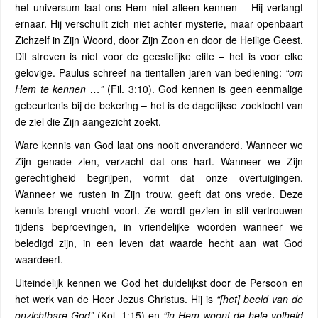
het universum laat ons Hem niet alleen kennen – Hij verlangt
ernaar. Hij verschuilt zich niet achter mysterie, maar openbaart
Zichzelf in Zijn Woord, door Zijn Zoon en door de Heilige Geest.
Dit streven is niet voor de geestelijke elite – het is voor elke
gelovige. Paulus schreef na tientallen jaren van bediening:
“om
Hem te kennen …”
(Fil. 3:10). God kennen is geen eenmalige
gebeurtenis bij de bekering – het is de dagelijkse zoektocht van
de ziel die Zijn aangezicht zoekt.
Ware kennis van God laat ons nooit onveranderd. Wanneer we
Zijn genade zien, verzacht dat ons hart. Wanneer we Zijn
gerechtigheid begrijpen, vormt dat onze overtuigingen.
Wanneer we rusten in Zijn trouw, geeft dat ons vrede. Deze
kennis brengt vrucht voort. Ze wordt gezien in stil vertrouwen
tijdens beproevingen, in vriendelijke woorden wanneer we
beledigd zijn, in een leven dat waarde hecht aan wat God
waardeert.
Uiteindelijk kennen we God het duidelijkst door de Persoon en
het werk van de Heer Jezus Christus. Hij is
“[het] beeld van de
onzichtbare God”
(Kol. 1:15) en
“in Hem woont de hele volheid