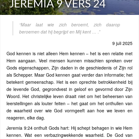
JEREMIA 9 VERS 24
“Maar laat wie zich beroemt, zich daarop
beroemen dat hij begrijpt en Mij kent … .”
9 juli 2025
God kennen is niet alleen Hem kennen – het is een relatie met
Hem aangaan. Veel mensen kunnen misschien spreken over
Gods eigenschappen, Zijn daden in de geschiedenis of Zijn rol
als Schepper. Maar God kennen gaat verder dan informatie; het
betekent gemeenschap. Het is een oprechte betrokkenheid bij
de levende God, gegrondvest in geloof en gevormd door Zijn
Woord. Het christelijke leven draait niet om het beheersen van
leerstellingen als louter feiten – het gaat om het onthullen van
de waarheid over wie God vormgeeft aan hoe we leven en
reageren, elke dag.
Jeremia 9:24 onthult Gods hart: Hij schept behagen in wie Hem
kennen. Wat een verbazingwekkende waarheid. De God van