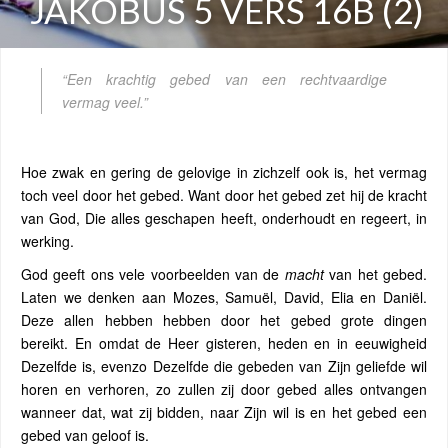
JAKOBUS 5 VERS 16B (2)
“Een krachtig gebed van een rechtvaardige
vermag veel.”
Hoe zwak en gering de gelovige in zichzelf ook is, het vermag
toch veel door het gebed. Want door het gebed zet hij de kracht
van God, Die alles geschapen heeft, onderhoudt en regeert, in
werking.
God geeft ons vele voorbeelden van de
macht
van het gebed.
Laten we denken aan Mozes, Samuël, David, Elia en Daniël.
Deze allen hebben hebben door het gebed grote dingen
bereikt. En omdat de Heer gisteren, heden en in eeuwigheid
Dezelfde is, evenzo Dezelfde die gebeden van Zijn geliefde wil
horen en verhoren, zo zullen zij door gebed alles ontvangen
wanneer dat, wat zij bidden, naar Zijn wil is en het gebed een
gebed van geloof is.