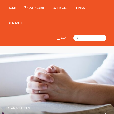
HOME
CATEGORIE
OVER ONS
LINKS
CONTACT
A-Z
2 JAAR GELEDEN