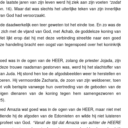
de laatste jaren van zijn leven werd hij ziek aan zijn voeten
“zodat
n. 16). Maar dat was slechts het uiterlijke teken van zijn innerlijke
 van God had veroorzaakt.
de daadwerkelijk een teer geweten tot het einde toe. En zo was de
zich met de vijand van God, met Achab, de goddeloze koning van
. Het lijkt erop dat hij met deze verbinding streefde naar een goed
eze handeling bracht een oogst van tegenspoed over het koninkrijk
goed was in de ogen van de HEER, zolang de priester Jojada, zijn
 deze trouwe raadsman gestorven was, werd hij het slachtoffer van
an Juda. Hij stond hen toe de afgodsbeelden weer te herstellen en
oeren. Hij vermoordde Zacharia, de zoon van zijn weldoener, toen
t volk berispte vanwege hun overtreding van de geboden van de
eigen dienaren van de koning tegen hem samengezworen en
5).
 deed Amazia wat goed was in de ogen van de HEER, maar niet met
iende hij de afgoden van de Edomieten en wilde hij niet luisteren
profeet van God.
“Vanaf de tijd dat Amazia van achter de HEERE