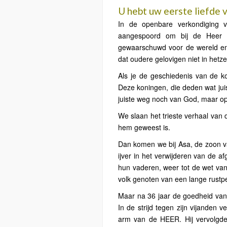
U hebt uw eerste liefde 
In de openbare verkondiging
aangespoord om bij de Heer J
gewaarschuwd voor de wereld en 
dat oudere gelovigen niet in hetz
Als je de geschiedenis van de ko
Deze koningen, die deden wat jui
juiste weg noch van God, maar op
We slaan het trieste verhaal van d
hem geweest is.
Dan komen we bij Asa, de zoon va
ijver in het verwijderen van de a
hun vaderen, weer tot de wet van h
volk genoten van een lange rustp
Maar na 36 jaar de goedheid van 
In de strijd tegen zijn vijanden
arm van de HEER. Hij vervolgde