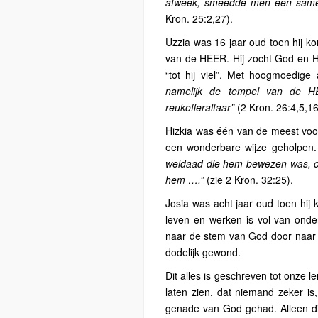
afweek, smeedde men een same
Kron. 25:2,27).
Uzzia was 16 jaar oud toen hij k
van de HEER. Hij zocht God en Hi
“tot hij viel”. Met hoogmoedige
namelijk de tempel van de H
reukofferaltaar”
(2 Kron. 26:4,5,16)
Hizkia was één van de meest voor
een wonderbare wijze geholpen. 
weldaad die hem bewezen was, om
hem ….”
(zie 2 Kron. 32:25).
Josia was acht jaar oud toen hij 
leven en werken is vol van onder
naar de stem van God door naar N
dodelijk gewond.
Dit alles is geschreven tot onze 
laten zien, dat niemand zeker is
genade van God gehad. Alleen di