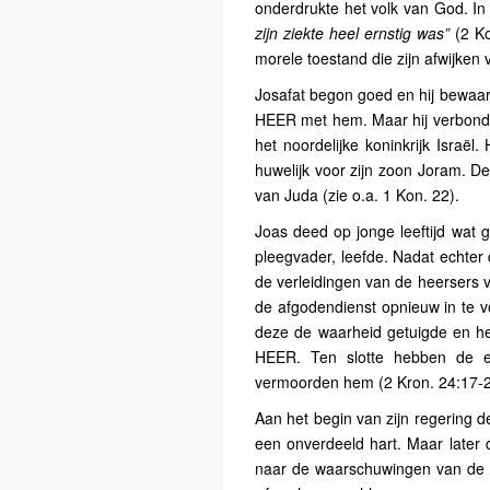
onderdrukte het volk van God. In 
zijn ziekte heel ernstig was”
(2 Ko
morele toestand die zijn afwijken
Josafat begon goed en hij bewaar
HEER met hem. Maar hij verbond 
het noordelijke koninkrijk Israël
huwelijk voor zijn zoon Joram. D
van Juda (zie o.a. 1 Kon. 22).
Joas deed op jonge leeftijd wat 
pleegvader, leefde. Nadat echter
de verleidingen van de heersers v
de afgodendienst opnieuw in te v
deze de waarheid getuigde en he
HEER. Ten slotte hebben de 
vermoorden hem (2 Kron. 24:17-2
Aan het begin van zijn regering
een onverdeeld hart. Maar later d
naar de waarschuwingen van de 