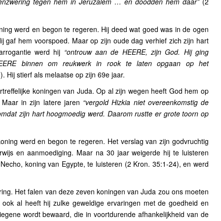
nzwering tegen hem in Jeruzalem … en doodden hem daar”
(2
oning werd en begon te regeren. Hij deed wat goed was in de ogen
j gaf hem voorspoed. Maar op zijn oude dag verhief zich zijn hart
 arrogantie werd hij
“ontrouw aan de HEERE, zijn God. Hij ging
EERE binnen om reukwerk in rook te laten opgaan op het
. Hij stierf als melaatse op zijn 69e jaar.
treffelijke koningen van Juda. Op al zijn wegen heeft God hem op
Maar in zijn latere jaren
“vergold Hizkia niet overeenkomstig de
dat zijn hart hoogmoedig werd. Daarom rustte er grote toorn op
koning werd en begon te regeren. Het verslag van zijn godvruchtig
wijs en aanmoediging. Maar na 30 jaar weigerde hij te luisteren
echo, koning van Egypte, te luisteren (2 Kron. 35:1-24), en werd
lering. Het falen van deze zeven koningen van Juda zou ons moeten
, ook al heeft hij zulke geweldige ervaringen met de goedheid en
egene wordt bewaard, die in voortdurende afhankelijkheid van de