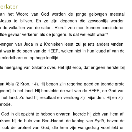
verlaten
 van het Woord van God worden de jonge gelovigen meestal
ezus te blijven. En ze zijn degenen die gewoonlijk worden
de valkuilen van de satan. Hieruit zou men kunnen concluderen
elfde gevaar verkeren als de jongere. Is dat wel echt waar?
ningen van Juda in 2 Kronieken leest, zul je iets anders vinden.
st was in de ogen van de HEER, weken niet in hun jeugd af van de
 middelbare en op hoge leeftijd.
e neergang van Salomo over. Het lijkt erop, dat er geen herstel bij
n Abia (2 Kron. 14). Hij begon zijn regering goed en toonde grote
fgoderij in het land. Hij herstelde de wet van de HEER, de God van
et land. Zo had hij resultaat en versloeg zijn vijanden. Hij en zijn
eriode.
God in dit opzicht te hebben ervaren, keerde hij zich van Hem af.
 verkoos hij de hulp van Ben-Hadad, de koning van Syrië, boven de
 ook de profeet van God, die hem zijn wangedrag voorhield en