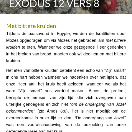
EXODUS 12 VERS 8
Met bittere kruiden
Tijdens de paasavond in Egypte, werden de Israëlieten door
Mozes opgedragen om via Mozes het gebraden lam
met bittere
kruiden
te eten. Wanneer we onze gezegende Heer gedenken
in het breken van brood, moeten ook wij deelnemen met bittere
kruiden.
Het eten van bittere kruiden betekent een echo van “Zijn smart”
in ons hart hebben wanneer we nadenken over het lijden, dat
onze Heer aan het kruis heeft geleden, wanneer we als het
ware “Zijn smart” ons verdriet maken. Amos, de profeet,
berispte de mensen van zijn tijd, die zich overgaven aan
uiterlijke genoegens en zich niet
“om de ondergang van Jozef
bekommerden”
(zie Amos 6:6). Het is niet moeilijk om de
overeenkomst in onze tijd te zien. “De ondergang van Jozef”
was een voorafschaduwing van de bezoeking van onze
gezegende Heer aan het kruis.