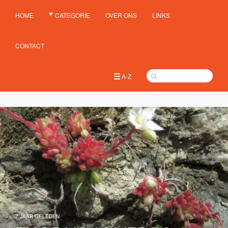
HOME
CATEGORIE
OVER ONS
LINKS
CONTACT
A-Z
7 JAAR GELEDEN