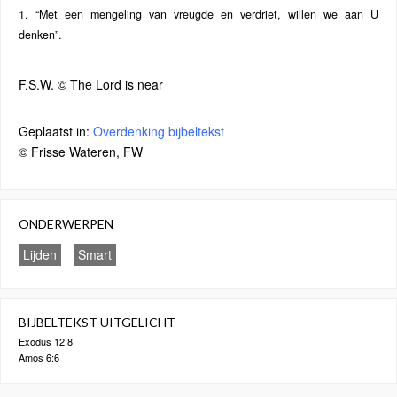
1. “Met een mengeling van vreugde en verdriet, willen we aan U
denken”.
F.S.W. © The Lord is near
Geplaatst in:
Overdenking bijbeltekst
© Frisse Wateren, FW
ONDERWERPEN
Lijden
Smart
BIJBELTEKST UITGELICHT
Exodus 12:8
Amos 6:6