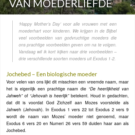
VAN MOEDERLIEFDE
‘Happy Mother’s Day’ voor alle vrouwen met een
moederhart voor kinderen. We krijgen in de Bijbel
veel voorbeelden van godvruchtige moeders die
ons prachtige voorbeelden geven om na te volgen.
Vandaag wil ik kort kijken naar drie voorbeelden –
drie verschillende soorten moeders uit Exodus 1-2.
Jochebed – Een biologische moeder
Voor velen van ons lijkt dit misschien een vreemde naam, maar
het is eigenlijk een prachtige naam die
“De heerlijkheid van
Jahweh”
of
“Jehovah is heerlijk”
betekent. Houd in gedachten,
dat dit is voordat God Zichzelf aan Mozes voorstelde als
Jahweh (Jehovah). In Exodus 1 vers 22 tot Exodus 2 vers 9
wordt de naam van Mozes’ moeder niet genoemd, maar
Exodus 6 vers 20 en Numeri 26 vers 59 duiden haar aan als
Jochebed.