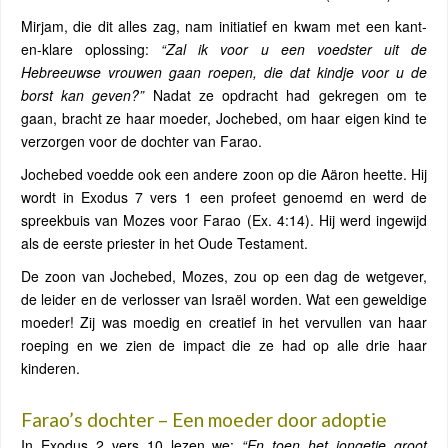
Mirjam, die dit alles zag, nam initiatief en kwam met een kant-
en-klare oplossing:
“Zal ik voor u een voedster uit de
Hebreeuwse vrouwen gaan roepen, die dat kindje voor u de
borst kan geven?”
Nadat ze opdracht had gekregen om te
gaan, bracht ze haar moeder, Jochebed, om haar eigen kind te
verzorgen voor de dochter van Farao.
Jochebed voedde ook een andere zoon op die Aäron heette. Hij
wordt in Exodus 7 vers 1 een profeet genoemd en werd de
spreekbuis van Mozes voor Farao (Ex. 4:14). Hij werd ingewijd
als de eerste priester in het Oude Testament.
De zoon van Jochebed, Mozes, zou op een dag de wetgever,
de leider en de verlosser van Israël worden. Wat een geweldige
moeder! Zij was moedig en creatief in het vervullen van haar
roeping en we zien de impact die ze had op alle drie haar
kinderen.
Farao’s dochter – Een moeder door adoptie
In Exodus 2 vers 10 lezen we:
“En toen het jongetje groot