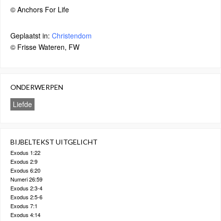
© Anchors For Life
Geplaatst in:
Christendom
© Frisse Wateren, FW
ONDERWERPEN
Liefde
BIJBELTEKST UITGELICHT
Exodus 1:22
Exodus 2:9
Exodus 6:20
Numeri 26:59
Exodus 2:3-4
Exodus 2:5-6
Exodus 7:1
Exodus 4:14