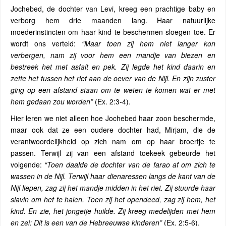
Jochebed, de dochter van Levi, kreeg een prachtige baby en
verborg hem drie maanden lang. Haar natuurlijke
moederinstincten om haar kind te beschermen sloegen toe. Er
wordt ons verteld:
“Maar toen zij hem niet langer kon
verbergen, nam zij voor hem een mandje van biezen en
bestreek het met asfalt en pek. Zij legde het kind daarin en
zette het tussen het riet aan de oever van de Nijl. En zijn zuster
ging op een afstand staan om te weten te komen wat er met
hem gedaan zou worden”
(Ex. 2:3-4).
Hier leren we niet alleen hoe Jochebed haar zoon beschermde,
maar ook dat ze een oudere dochter had, Mirjam, die de
verantwoordelijkheid op zich nam om op haar broertje te
passen. Terwijl zij van een afstand toekeek gebeurde het
volgende:
“Toen daalde de dochter van de farao af om zich te
wassen in de Nijl. Terwijl haar dienaressen langs de kant van de
Nijl liepen, zag zij het mandje midden in het riet. Zij stuurde haar
slavin om het te halen. Toen zij het opendeed, zag zij hem, het
kind. En zie, het jongetje huilde. Zij kreeg medelijden met hem
en zei: Dit is een van de Hebreeuwse kinderen”
(Ex.
2:5-6).