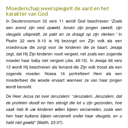
Moederschap weerspiegelt de aard en het
karakter van God
In Deuteronomium 32 vers 11 wordt God beschreven
“Zoals
een arend zijn nest opwekt, boven zijn jongen zweeft, zijn
vleugels uitspreidt, ze pakt en ze draagt op zijn vlerken.”
In
Psalm 22 vers 9-10 is Hij bezorgd om Zijn volk als een
vroedvrouw die zorgt voor de kinderen die ze baart. Jesaja
zegt, dat Hij Zijn kinderen nooit vergeet, net zoals een zogende
moeder haar baby niet vergeet (Jes. 49:15). In Jesaja 66 vers
13 wordt Hij beschreven als Iemand die Zijn volk troost als een
zogende moeder. Hosea 16 portretteert Hem als een
moederbeer die woede ervaart wanneer ze van haar jongen
wordt beroofd.
De Heer Jezus zei over Jeruzalem:
“Jeruzalem, Jeruzalem, dat
de profeten doodt en hen stenigt die tot u zijn gezonden, hoe
vaak heb Ik uw kinderen willen bijeen verzamelen, zoals een
hen haar kuikens bijeen verzamelt onder haar vleugels, en u
hebt niet gewild”
(Matth. 23:37).