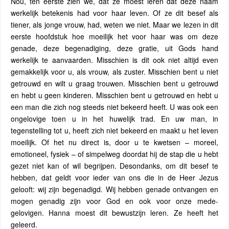
Nou, ten eerste zien we, dat ze moest leren dat deze naam
werkelijk betekenis had voor haar leven. Of ze dit besef als
tiener, als jonge vrouw, had, weten we niet. Maar we lezen in dit
eerste hoofdstuk hoe moeilijk het voor haar was om deze
genade, deze begenadiging, deze gratie, uit Gods hand
werkelijk te aanvaarden. Misschien is dit ook niet altijd even
gemakkelijk voor u, als vrouw, als zuster. Misschien bent u niet
getrouwd en wilt u graag trouwen. Misschien bent u getrouwd
en hebt u geen kinderen. Misschien bent u getrouwd en hebt u
een man die zich nog steeds niet bekeerd heeft. U was ook een
ongelovige toen u in het huwelijk trad. En uw man, in
tegenstelling tot u, heeft zich niet bekeerd en maakt u het leven
moeilijk. Of het nu direct is, door u te kwetsen – moreel,
emotioneel, fysiek – of simpelweg doordat hij de stap die u hebt
gezet niet kan of wil begrijpen. Desondanks, om dit besef te
hebben, dat geldt voor ieder van ons die in de Heer Jezus
gelooft: wij zijn begenadigd. Wij hebben genade ontvangen en
mogen genadig zijn voor God en ook voor onze mede-
gelovigen. Hanna moest dit bewustzijn leren. Ze heeft het
geleerd.