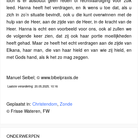
toch is er absoluut geen reden of rechtvaardiging voor zulk
leed. Hanna heeft het verdragen, en ik wens u toe dat, als u
zich in zo’n situatie bevindt, ook u die kunt overwinnen met de
hulp van de Heer, aan de zijde van de Heer, in de kracht van de
Heer. Hanna is echt een voorbeeld voor ons, ook al zullen we
de volgende keer zien, dat zij ook haar portie moeilijkheden
heeft gehad. Maar ze heeft het echt verdragen aan de zijde van
Elkana, haar man, die van haar hield en van wie zij hield, en
met Gods hand, als ik het zo mag zeggen.
Manuel Seibel; © www.bibelpraxis.de
Laatste verandering: 20.05.2025; 10:16
Geplaatst in:
Christendom
,
Zonde
© Frisse Wateren, FW
ONDERWERPEN