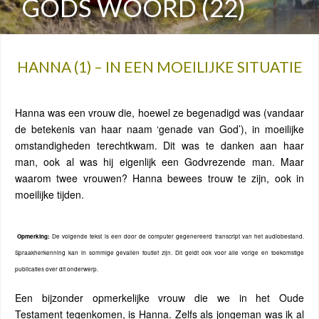
GODS WOORD (22)
HANNA (1) – IN EEN MOEILIJKE SITUATIE
Hanna was een vrouw die, hoewel ze begenadigd was (vandaar
de betekenis van haar naam ‘genade van God’), in moeilijke
omstandigheden terechtkwam. Dit was te danken aan haar
man, ook al was hij eigenlijk een Godvrezende man. Maar
waarom twee vrouwen? Hanna bewees trouw te zijn, ook in
moeilijke tijden.
Opmerking:
De volgende tekst is een door de computer gegenereerd transcript van het audiobestand.
Spraakherkenning kan in sommige gevallen foutief zijn. Dit geldt ook voor alle vorige en toekomstige
publicaties over dit onderwerp.
Een bijzonder opmerkelijke vrouw die we in het Oude
Testament tegenkomen, is Hanna. Zelfs als jongeman was ik al