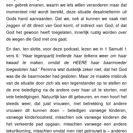
een gebrek ervaren, waarin we iets willen veranderen maar dat
momenteel niet wordt bereikt, deze situatie desalniettemin uit
Gods hand aanvaarden. Dat we, ook al kunnen we vaak niet
zeggen of dit direct van God komt, of indirect van God, of dat
God het gewoon heeft toegelaten, innerlijk rustig worden over
de wegen die God met ons gaat.
En dan, ten slotte, voor deze podcast, lezen we in 1 Samuël 1
vers 6:
“Haar tegenpartij treiterde haar telkens weer om haar
kwaad te maken, omdat de HEERE haar baarmoeder
toegesloten had.”
Peninna wist duidelijk zeker niet, dat het God
was die de baarmoeder had gesloten. Maar ze maakte misbruik
van de situatie door zich als een tegenstander op te stellen en
de ene belediging na de andere over haar uit te storten, met
vele beledigingen. Natuurlijk kan dit gebeuren, en men hoort het
steeds weer, dat juist vrouwen, met betrekking tot andere
vrouwen dit kunnen doen – beledigen vanwege kinderen,
vanwege kinderloosheid, misschien ook vanwege kinderen die
het verkeerde pad opgaan, misschien vanwege een andere
tekortkoming, misschien omdat men niet getrouwd is – anderen