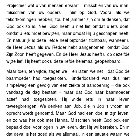
Projecteer wat u van mensen ervaart – misschien van uw man,
misschien van uw ouders – niet op God. Vooral als we
tekortkomingen hebben, zou het jammer zijn om te denken, dat
God ook zo is. Nee, God heeft u niet lief omdat u iets doet,
omdat u iets moet bewijzen, maar omdat Hij u geschapen heeft.
En natuurlijk is deze liefde heel bijzonder zichtbaar, wanneer u
de Heer Jezus als uw Redder hebt aangenomen, omdat God
Zijn Zoon heeft gegeven. En de Heer Jezus heeft u op dezelfde
wijze lief. Hij heeft ook u deze liefde helemaal geopenbaard.
Maar toen, ten vijfde, zagen we – en lazen we net – dat God de
baarmoeder had toegesloten. Kinderloosheid was dus niet
simpelweg een gevolg van een ziekte of aandoening – die ook
vandaag de dag bestaat – maar dat God haar baarmoeder
actief had toegesloten. Hij wilde iets in haar leven
teweegbrengen. We denken aan Job, die in Job 1 vroom en
oprecht wordt genoemd. Maar God had een doel in zijn leven,
en zo was het ook met Hanna. Misschien heeft God ook een
bepaald doel voor ogen in uw leven, dat Hij wil bereiken. En in
dat geval is het goed als we allemaal, in een situatie waarin we