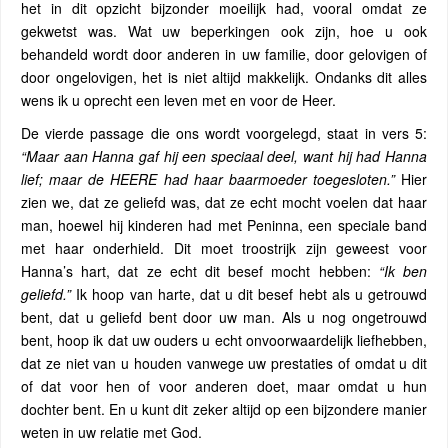
het in dit opzicht bijzonder moeilijk had, vooral omdat ze
gekwetst was. Wat uw beperkingen ook zijn, hoe u ook
behandeld wordt door anderen in uw familie, door gelovigen of
door ongelovigen, het is niet altijd makkelijk. Ondanks dit alles
wens ik u oprecht een leven met en voor de Heer.
De vierde passage die ons wordt voorgelegd, staat in vers 5:
“Maar aan Hanna gaf hij een speciaal deel, want hij had Hanna
lief; maar de HEERE had haar baarmoeder toegesloten.”
Hier
zien we, dat ze geliefd was, dat ze echt mocht voelen dat haar
man, hoewel hij kinderen had met Peninna, een speciale band
met haar onderhield. Dit moet troostrijk zijn geweest voor
Hanna’s hart, dat ze echt dit besef mocht hebben:
“Ik ben
geliefd.”
Ik hoop van harte, dat u dit besef hebt als u getrouwd
bent, dat u geliefd bent door uw man. Als u nog ongetrouwd
bent, hoop ik dat uw ouders u echt onvoorwaardelijk liefhebben,
dat ze niet van u houden vanwege uw prestaties of omdat u dit
of dat voor hen of voor anderen doet, maar omdat u hun
dochter bent. En u kunt dit zeker altijd op een bijzondere manier
weten in uw relatie met God.