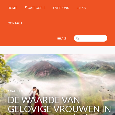
HOME
CATEGORIE
OVER ONS
LINKS
CONTACT
A-Z
8 MAANDEN GELEDEN
DE WAARDE VAN
GELOVIGE VROUWEN IN