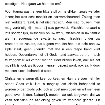
beledigen. Hoe gaan we hiermee om?
Voor Hanna was het een bittere pil om te slikken, zoals we later
lezen; het was echt moeilijk en hartverscheurend. Zolang men
niet verbitterd raakt, is het niet tragisch. Men mag rouwen, men
mag verdrietig zijn, maar zij was gekwetst. Misschien ervaart u
iets soortgelijks, misschien op uw werk, misschien in uw familie
als het zogenaamde zwarte schaap, misschien onder uw
broeders en zusters, dat u geen vriendin hebt die echt aan uw
zijde staat, geen vriendin met wie u een diepe band kunt
hebben. Desondanks het uit Gods hand aanvaarden, om toch
te zeggen: ik wil verder met de Heer blijven leven, ook als het
moeilijk is, ook als ik door mensen gepest word, ook als ik door
mensen slecht behandeld word.
Christenen ervaren dit keer op keer, en Hanna ervoer het hier
onder Gods volk. Het is mogelijk om slecht behandeld te
worden onder Gods volk, ook al doet men goed en wil men een
goed leven leiden. Natuurlijk moeten we ook toegeven, dat we
vaak zelf falen en aanleiding geven tot verkeerd gedrag. En