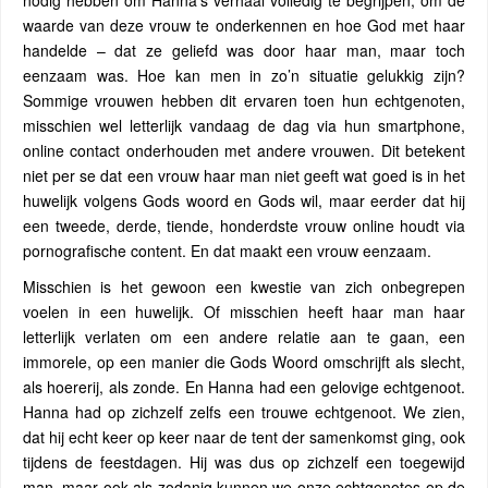
nodig hebben om Hanna’s verhaal volledig te begrijpen, om de
waarde van deze vrouw te onderkennen en hoe God met haar
handelde – dat ze geliefd was door haar man, maar toch
eenzaam was. Hoe kan men in zo’n situatie gelukkig zijn?
Sommige vrouwen hebben dit ervaren toen hun echtgenoten,
misschien wel letterlijk vandaag de dag via hun smartphone,
online contact onderhouden met andere vrouwen. Dit betekent
niet per se dat een vrouw haar man niet geeft wat goed is in het
huwelijk volgens Gods woord en Gods wil, maar eerder dat hij
een tweede, derde, tiende, honderdste vrouw online houdt via
pornografische content. En dat maakt een vrouw eenzaam.
Misschien is het gewoon een kwestie van zich onbegrepen
voelen in een huwelijk. Of misschien heeft haar man haar
letterlijk verlaten om een ​​andere relatie aan te gaan, een
immorele, op een manier die Gods Woord omschrijft als slecht,
als hoererij, als zonde. En Hanna had een gelovige echtgenoot.
Hanna had op zichzelf zelfs een trouwe echtgenoot. We zien,
dat hij echt keer op keer naar de tent der samenkomst ging, ook
tijdens de feestdagen. Hij was dus op zichzelf een toegewijd
man, maar ook als zodanig kunnen we onze echtgenotes op de