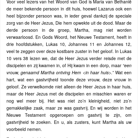
Voor veel lezers van het Woord van God is Maria van Bethanië
de meer bekende persoon in dit huis, hoewel Lazarus ook een
heel bijzonder persoon was, in ieder geval dankzij de speciale
zorg van de Heer Jezus, Die hem opwekte uit de dood. Maar de
derde persoon in de groep, Martha, mag niet worden
verwaarloosd. En Gods Woord, het Nieuwe Testament, heeft in
drie hoofdstukken, Lukas 10, Johannes 11 en Johannes 12,
veel te zeggen over deze kostbare zuster in het geloof. In Lukas
10 vers 38 lezen we, dat de Heer Jezus verder reisde met de
discipelen en zij kwamen in, of Hij kwam in een dorp, maar
“een
vrouw, genaamd Martha ontving Hem <in haar huis>.”
Wat een
hart, wat een gastvrijheid toonde deze vrouw, deze vrouw in
geloof. Ze verwelkomde niet alleen de Heer Jezus in haar huis,
maar de Heer Jezus met de discipelen en misschien waren er
nog wel meer bij. Het was niet zo’n kleinigheid, niet zo’n
gemakkelijke zaak, maar ze was gastvrij. En wij worden in het
Nieuwe Testament opgeroepen om gastvrij te zijn, om
gastvrijheid te zoeken. En u, als zusters, kunt Martha als uw
voorbeeld nemen.