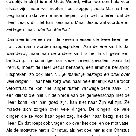
duidelijk in strijd is met Gods Woord, willen we een hulp voor
elkaar zijn, maar we moeten nooit zeggen, zoals Martha hier:
‘zeg haar nu dat ze me moet helpen’. Zij moet nu leren, dat de
Heer Jezus dit niet kan toestaan. Maar Jezus antwoordde en
zei tegen haar:
“Martha, Martha.”
Daarmee is ze een van de zeven mensen die twee keer met
hun voornaam worden aangesproken. Aan de ene kant is dat
waardevol, maar aan de andere kant is het in dit geval een
berisping. In sommige van deze zeven gevallen, zoals bij
Petrus, moest de Heer Jezus berispen, een ernstige berisping
uitspreken, zo ook hier.
“… je maakt je bezorgd en druk over
vele dingen.”
Haar hele zorg was, haar hele innerlijk was erdoor
verontrust, ze kon niet langer rusten vanwege deze zaak. En
een dienst die niet uit de vrede van de gemeenschap met de
Heer komt, kan niet goed zijn, kan niet naar Zijn wil zijn. Ze
maakte zich zorgen over vele dingen. De dingen, de vele
dingen die ze voor haar ogen zag, hielden haar bezig, niet de
Heer. En dat roept ook vragen op over het doel en de motivatie.
Als de motivatie niet is Christus, als het doel niet is om Christus