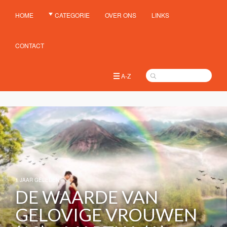
HOME
CATEGORIE
OVER ONS
LINKS
CONTACT
A-Z
1 JAAR GELEDEN
DE WAARDE VAN
GELOVIGE VROUWEN