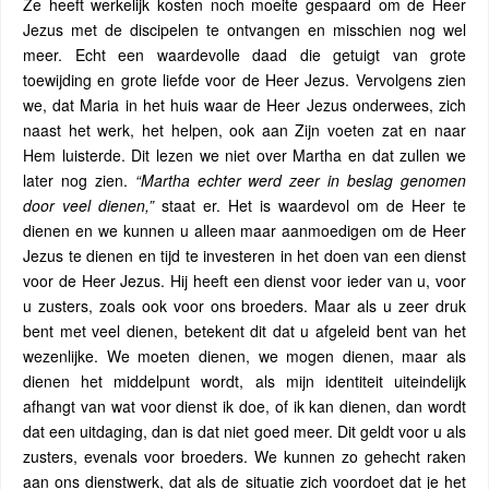
Ze heeft werkelijk kosten noch moeite gespaard om de Heer
Jezus met de discipelen te ontvangen en misschien nog wel
meer. Echt een waardevolle daad die getuigt van grote
toewijding en grote liefde voor de Heer Jezus. Vervolgens zien
we, dat Maria in het huis waar de Heer Jezus onderwees, zich
naast het werk, het helpen, ook aan Zijn voeten zat en naar
Hem luisterde. Dit lezen we niet over Martha en dat zullen we
later nog zien.
“Martha echter werd zeer in beslag genomen
door veel dienen,”
staat er. Het is waardevol om de Heer te
dienen en we kunnen u alleen maar aanmoedigen om de Heer
Jezus te dienen en tijd te investeren in het doen van een dienst
voor de Heer Jezus. Hij heeft een dienst voor ieder van u, voor
u zusters, zoals ook voor ons broeders. Maar als u zeer druk
bent met veel dienen, betekent dit dat u afgeleid bent van het
wezenlijke. We moeten dienen, we mogen dienen, maar als
dienen het middelpunt wordt, als mijn identiteit uiteindelijk
afhangt van wat voor dienst ik doe, of ik kan dienen, dan wordt
dat een uitdaging, dan is dat niet goed meer. Dit geldt voor u als
zusters, evenals voor broeders. We kunnen zo gehecht raken
aan ons dienstwerk, dat als de situatie zich voordoet dat je het