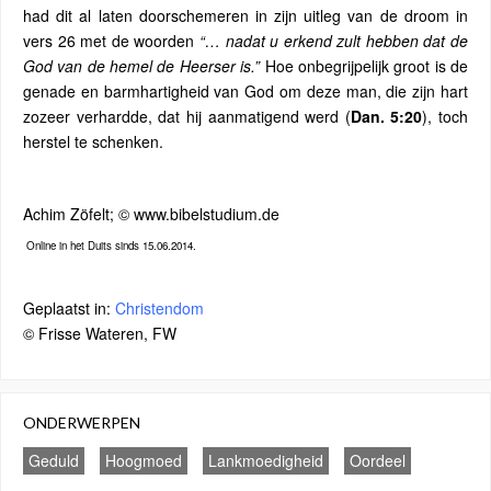
had dit al laten doorschemeren in zijn uitleg van de droom in
vers 26 met de woorden
“… nadat u erkend zult hebben dat de
God van de hemel de Heerser is.”
Hoe onbegrijpelijk groot is de
genade en barmhartigheid van God om deze man, die zijn hart
zozeer verhardde, dat hij aanmatigend werd (
Dan. 5:20
), toch
herstel te schenken.
Achim Zöfelt; © www.bibelstudium.de
Online in het Duits sinds 15.06.2014.
Geplaatst in:
Christendom
© Frisse Wateren, FW
ONDERWERPEN
Geduld
Hoogmoed
Lankmoedigheid
Oordeel