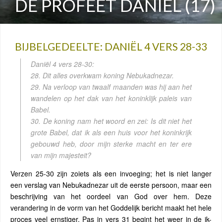
DE PROFEET DANIËL (17)
BIJBELGEDEELTE: DANIËL 4 VERS 28-33
Daniël 4 vers 28-30:
28. Dit alles overkwam koning Nebukadnezar.
29. Na verloop van twaalf maanden was hij aan het
wandelen op het dak van het koninklijk paleis van
Babel.
30. De koning nam het woord en zei: Is dit niet het
grote Babel, dat ik als een huis voor het koninkrijk
gebouwd heb, door mijn sterke macht en ter ere
van mijn majesteit?
Verzen 25-30 zijn zoiets als een invoeging; het is niet langer
een verslag van Nebukadnezar uit de eerste persoon, maar een
beschrijving van het oordeel van God over hem. Deze
verandering in de vorm van het Goddelijk bericht maakt het hele
proces veel ernstiger. Pas in vers 31 begint het weer in de ik-