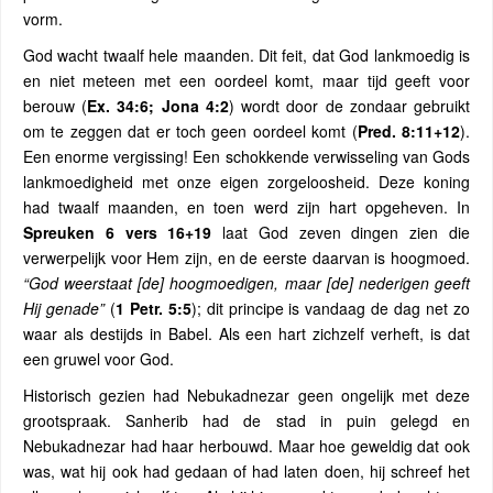
vorm.
God wacht twaalf hele maanden. Dit feit, dat God lankmoedig is
en niet meteen met een oordeel komt, maar tijd geeft voor
berouw (
Ex. 34:6; Jona 4:2
) wordt door de zondaar gebruikt
om te zeggen dat er toch geen oordeel komt (
Pred. 8:11+12
).
Een enorme vergissing! Een schokkende verwisseling van Gods
lankmoedigheid met onze eigen zorgeloosheid. Deze koning
had twaalf maanden, en toen werd zijn hart opgeheven. In
Spreuken 6 vers 16+19
laat God zeven dingen zien die
verwerpelijk voor Hem zijn, en de eerste daarvan is hoogmoed.
“God weerstaat [de] hoogmoedigen, maar [de] nederigen geeft
Hij genade”
(
1 Petr. 5:5
); dit principe is vandaag de dag net zo
waar als destijds in Babel. Als een hart zichzelf verheft, is dat
een gruwel voor God.
Historisch gezien had Nebukadnezar geen ongelijk met deze
grootspraak. Sanherib had de stad in puin gelegd en
Nebukadnezar had haar herbouwd. Maar hoe geweldig dat ook
was, wat hij ook had gedaan of had laten doen, hij schreef het