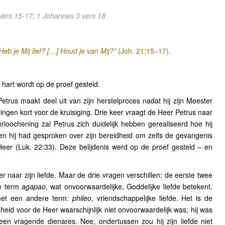
vers 15-17; 1 Johannes 3 vers 18
 Heb je Mij lief? […] Houd je van Mij?”
(Joh. 21:15–17).
 hart wordt op de proef gesteld.
trus maakt deel uit van zijn herstelproces nadat hij zijn Meester
ingen kort voor de kruisiging. Drie keer vraagt de Heer Petrus naar
erloochening zal Petrus zich duidelijk hebben gerealiseerd hoe hij
oen hij had gesproken over zijn bereidheid om zelfs de gevangenis
eer (Luk. 22:33). Deze belijdenis werd op de proef gesteld – en
r naar zijn liefde. Maar de drie vragen verschillen: de eerste twee
se term
agapao
, wat onvoorwaardelijke, Goddelijke liefde betekent.
met een andere term:
phileo
, vriendschappelijke liefde. Het is de
enheid voor de Heer waarschijnlijk niet onvoorwaardelijk was; hij was
en vragende dienares. Nee, ondertussen zou hij zijn liefde niet