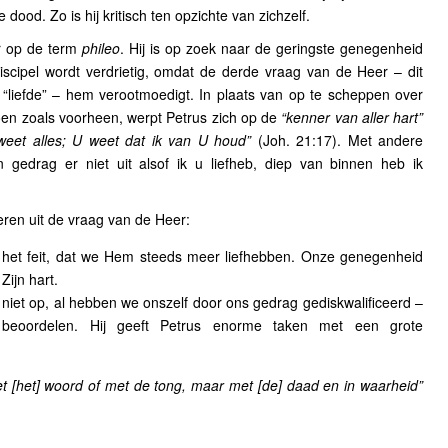
ood. Zo is hij kritisch ten opzichte van zichzelf.
r op de term
phileo
. Hij is op zoek naar de geringste genegenheid
scipel wordt verdrietig, omdat de derde vraag van de Heer – dit
“liefde” – hem verootmoedigt. In plaats van op te scheppen over
e doen zoals voorheen, werpt Petrus zich op de
“kenner van aller hart”
weet alles; U weet dat ik van U houd”
(Joh. 21:17). Met andere
n gedrag er niet uit alsof ik u liefheb, diep van binnen heb ik
eren uit de vraag van de Heer:
n het feit, dat we Hem steeds meer liefhebben. Onze genegenheid
Zijn hart.
niet op, al hebben we onszelf door ons gedrag gediskwalificeerd –
 beoordelen. Hij geeft Petrus enorme taken met een grote
et [het] woord of met de tong, maar met [de] daad en in waarheid”