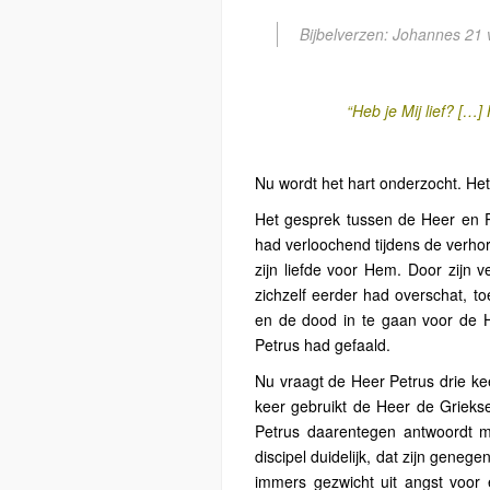
Bijbelverzen: Johannes 21 
“Heb je Mij lief? […]
Nu wordt het hart onderzocht. Het
Het gesprek tussen de Heer en Pe
had verloochend tijdens de verhor
zijn liefde voor Hem. Door zijn v
zichzelf eerder had overschat, t
en de dood in te gaan voor de H
Petrus had gefaald.
Nu vraagt de Heer Petrus drie kee
keer gebruikt de Heer de Griek
Petrus daarentegen antwoordt 
discipel duidelijk, dat zijn geneg
immers gezwicht uit angst voor e