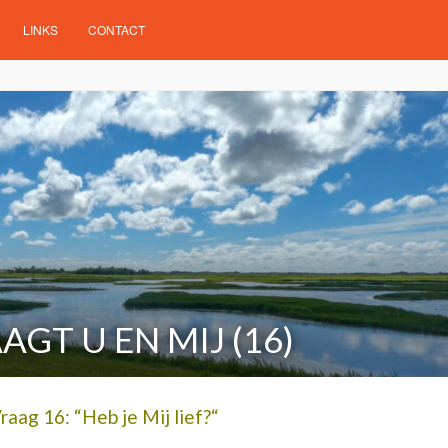
LINKS
CONTACT
AGT U EN MIJ (16)
raag 16: “Heb je Mij lief?“