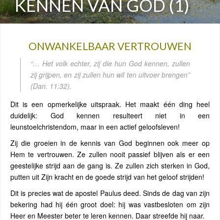
KENNEN VAN GOD (1)
ONWANKELBAAR VERTROUWEN
“… Het volk echter, zij die hun God kennen, zullen
zij grijpen, en zij zullen hun wil ten uitvoer brengen”
(Dan. 11:32).
Dit is een opmerkelijke uitspraak. Het maakt één ding heel
duidelijk: God kennen resulteert niet in een
leunstoelchristendom, maar in een actief geloofsleven!
Zij die groeien in de kennis van God beginnen ook meer op
Hem te vertrouwen. Ze zullen nooit passief blijven als er een
geestelijke strijd aan de gang is. Ze zullen zich sterken in God,
putten uit Zijn kracht en de goede strijd van het geloof strijden!
Dit is precies wat de apostel Paulus deed. Sinds de dag van zijn
bekering had hij één groot doel: hij was vastbesloten om zijn
Heer en Meester beter te leren kennen. Daar streefde hij naar.