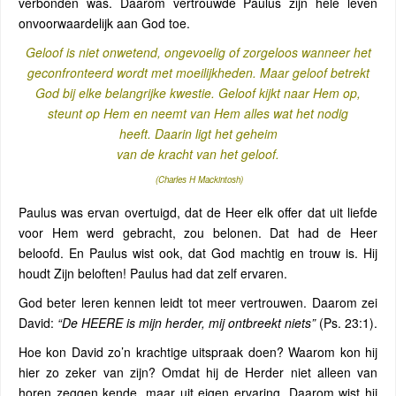
verbonden was. Daarom vertrouwde Paulus zijn hele leven
onvoorwaardelijk aan God toe.
Geloof is niet onwetend, ongevoelig of zorgeloos wanneer het
geconfronteerd wordt met moeilijkheden. Maar geloof betrekt
God bij elke belangrijke kwestie. Geloof kijkt naar Hem op,
steunt op Hem en neemt van Hem alles wat het nodig
heeft. Daarin ligt het geheim
van de kracht van het geloof.
(Charles H Mackintosh)
Paulus was ervan overtuigd, dat de Heer elk offer dat uit liefde
voor Hem werd gebracht, zou belonen. Dat had de Heer
beloofd. En Paulus wist ook, dat God machtig en trouw is. Hij
houdt Zijn beloften! Paulus had dat zelf ervaren.
God beter leren kennen leidt tot meer vertrouwen. Daarom zei
David:
“De HEERE is mijn herder, mij ontbreekt niets”
(Ps. 23:1).
Hoe kon David zo’n krachtige uitspraak doen? Waarom kon hij
hier zo zeker van zijn? Omdat hij de Herder niet alleen van
horen zeggen kende, maar uit eigen ervaring. Daarom wist hij