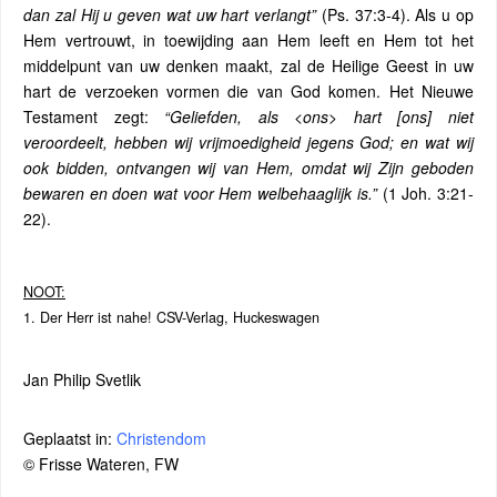
dan zal Hij u geven wat uw hart verlangt”
(Ps. 37:3-4). Als u op
Hem vertrouwt, in toewijding aan Hem leeft en Hem tot het
middelpunt van uw denken maakt, zal de Heilige Geest in uw
hart de verzoeken vormen die van God komen. Het Nieuwe
Testament zegt:
“Geliefden, als <ons> hart [ons] niet
veroordeelt, hebben wij vrijmoedigheid jegens God; en wat wij
ook bidden, ontvangen wij van Hem, omdat wij Zijn geboden
bewaren en doen wat voor Hem welbehaaglijk is.”
(1 Joh. 3:21-
22).
NOOT:
1. Der Herr ist nahe! CSV-Verlag, Huckeswagen
Jan Philip Svetlik
Geplaatst in:
Christendom
© Frisse Wateren, FW