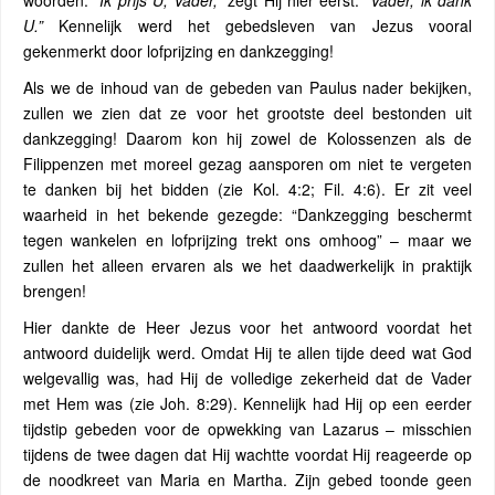
woorden:
“Ik prijs U, Vader,”
zegt Hij hier eerst:
“Vader, ik
dank
U.”
Kennelijk werd het gebedsleven van Jezus vooral
gekenmerkt door lofprijzing en dankzegging!
Als we de inhoud van de gebeden van Paulus nader bekijken,
zullen we zien dat ze voor het grootste deel bestonden uit
dankzegging! Daarom kon hij zowel de Kolossenzen als de
Filippenzen met moreel gezag aansporen om niet te vergeten
te danken bij het bidden (zie Kol. 4:2; Fil. 4:6). Er zit veel
waarheid in het bekende gezegde: “Dankzegging beschermt
tegen wankelen en lofprijzing trekt ons omhoog” – maar we
zullen het alleen ervaren als we het daadwerkelijk in praktijk
brengen!
Hier dankte de Heer Jezus voor het antwoord voordat het
antwoord duidelijk werd. Omdat Hij te allen tijde deed wat God
welgevallig was, had Hij de volledige zekerheid dat de Vader
met Hem was (zie Joh. 8:29). Kennelijk had Hij op een eerder
tijdstip gebeden voor de opwekking van Lazarus – misschien
tijdens de twee dagen dat Hij wachtte voordat Hij reageerde op
de noodkreet van Maria en Martha. Zijn gebed toonde geen