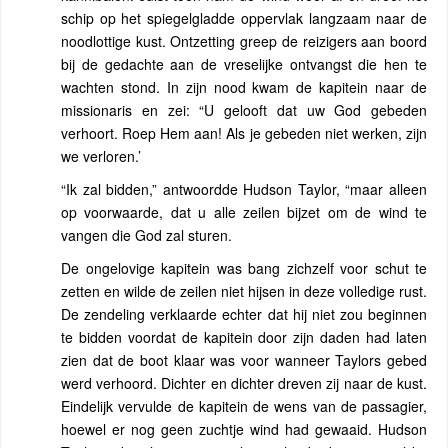
schip op het spiegelgladde oppervlak langzaam naar de
noodlottige kust. Ontzetting greep de reizigers aan boord
bij de gedachte aan de vreselijke ontvangst die hen te
wachten stond. In zijn nood kwam de kapitein naar de
missionaris en zei: “U gelooft dat uw God gebeden
verhoort. Roep Hem aan! Als je gebeden niet werken, zijn
we verloren.’
“Ik zal bidden,” antwoordde Hudson Taylor, “maar alleen
op voorwaarde, dat u alle zeilen bijzet om de wind te
vangen die God zal sturen.
De ongelovige kapitein was bang zichzelf voor schut te
zetten en wilde de zeilen niet hijsen in deze volledige rust.
De zendeling verklaarde echter dat hij niet zou beginnen
te bidden voordat de kapitein door zijn daden had laten
zien dat de boot klaar was voor wanneer Taylors gebed
werd verhoord. Dichter en dichter dreven zij naar de kust.
Eindelijk vervulde de kapitein de wens van de passagier,
hoewel er nog geen zuchtje wind had gewaaid. Hudson