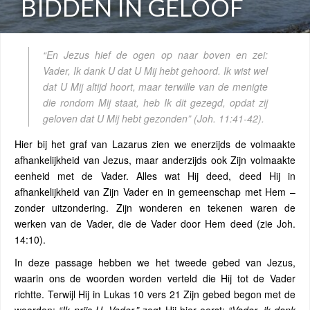
BIDDEN IN GELOOF
“En Jezus hief de ogen op naar boven en zei:
Vader, Ik dank U dat U Mij hebt gehoord. Ik wist wel
dat U Mij altijd hoort, maar terwille van de menigte
die rondom Mij staat, heb Ik dit gezegd, opdat zij
geloven dat U Mij hebt gezonden”
(Joh. 11:41-42).
Hier bij het graf van Lazarus zien we enerzijds de volmaakte
afhankelijkheid van Jezus, maar anderzijds ook Zijn volmaakte
eenheid met de Vader. Alles wat Hij deed, deed Hij in
afhankelijkheid van Zijn Vader en in gemeenschap met Hem –
zonder uitzondering. Zijn wonderen en tekenen waren de
werken van de Vader, die de Vader door Hem deed (zie Joh.
14:10).
In deze passage hebben we het tweede gebed van Jezus,
waarin ons de woorden worden verteld die Hij tot de Vader
richtte. Terwijl Hij in Lukas 10 vers 21 Zijn gebed begon met de