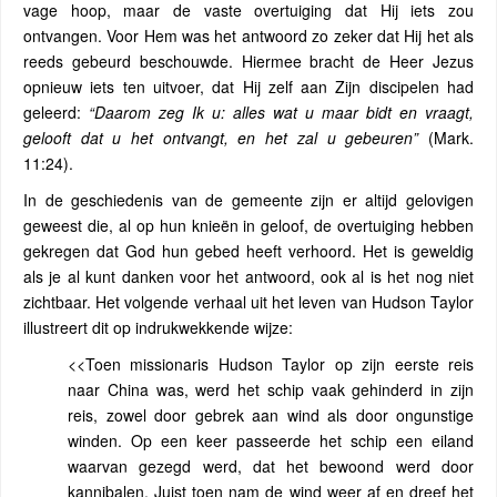
vage hoop, maar de vaste overtuiging dat Hij iets zou
ontvangen. Voor Hem was het antwoord zo zeker dat Hij het als
reeds gebeurd beschouwde. Hiermee bracht de Heer Jezus
opnieuw iets ten uitvoer, dat Hij zelf aan Zijn discipelen had
geleerd:
“Daarom zeg Ik u: alles wat u maar bidt en vraagt,
gelooft dat u het ontvangt, en het zal u gebeuren”
(Mark.
11:24).
In de geschiedenis van de gemeente zijn er altijd gelovigen
geweest die, al op hun knieën in geloof, de overtuiging hebben
gekregen dat God hun gebed heeft verhoord. Het is geweldig
als je al kunt danken voor het antwoord, ook al is het nog niet
zichtbaar. Het volgende verhaal uit het leven van Hudson Taylor
illustreert dit op indrukwekkende wijze:
<<Toen missionaris Hudson Taylor op zijn eerste reis
naar China was, werd het schip vaak gehinderd in zijn
reis, zowel door gebrek aan wind als door ongunstige
winden. Op een keer passeerde het schip een eiland
waarvan gezegd werd, dat het bewoond werd door
kannibalen. Juist toen nam de wind weer af en dreef het