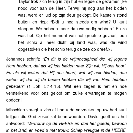
Taylor trok zich terug in zijn hut en legde de gezamenlijke
nood voor aan de Heer. Terwijl hij nog aan het bidden
was, werd er luid op zijn deur geklopt. De kapitein stond
buiten en riep: “Bidt u nog steeds om wind? U kunt
stoppen. We hebben meer dan we nodig hebben.” En zo
was het. Op het moment van het grootste gevaar, toen
het schip al heel dicht bij land was, was de wind
opgestoken die het schip terug de zee op dreef.>>
Johannes schrijft:
“En dit is de vrijmoedigheid die wij jegens
Hem hebben, dat als wij iets bidden naar Zijn wil, Hij ons hoort.
En als wij weten dat Hij ons hoort, wat wij ook bidden, dan
weten wij dat wij de beden hebben die wij van Hem hebben
gebeden”
(1 Joh. 5:14-15). Wat een zegen is het en hoe
versterkend voor ons geloof om zulke ervaringen te mogen
opdoen!
Misschien vraagt u zich af hoe u de verzoeken op uw hart kunt
krijgen die God zeker zal beantwoorden. David geeft ons het
antwoord:
“Vertrouw op de HEERE en doe het goede; bewoon
in het land, en voed u met trouw. Schep vreugde in de HEERE,