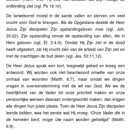
ontbinding ziet (vgl. Ps 16:10).
De tarwekorrel moest in de aarde vallen en sterven om veel
vrucht voor God te brengen. Als de Opgestane deelde de Heer
Jezus Zijn discipelen Zijn opstandingsleven mee (vgl. Joh.
20:22). Zijn opstanding omvat de opstanding van allen, die in
Hem geloven (vgl. Ef. 2:4-5). Omdat Hij Zijn ziel in de dood
heeft uitgestort, zal Hij vrucht zien van de arbeid van Zijn ziel en
met de machtigen de buit delen (vgl. Jes. 53:11,12).
De Heer Jezus sprak een kort, toegewijd gebed en kreeg een
antwoord. Wij worden ook niet beantwoord omwille van onze
omhaal van woorden (Matth. 6:7), maar omdat we dingen
vragen in overeenstemming met de wil van God. Als we de
heerlijkheid van de Vader tot onze prioriteit maken en onze
persoonlijke wensen daaraan ondergeschikt maken, dan krijgen
alle dingen hun juiste plaats. Toen de Heer Jezus Zijn discipelen
leerde bidden, was het eerste wat Hij vroeg:
“Onze Vader die in
de hemelen bent, moge Uw naam worden geheiligd”
(Matth.
6:9).