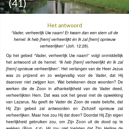
(41)
Het antwoord
“Vader, verheerlijk Uw naam!
Er kwam dan een stem uit de
hemel: Ik heb [hem] verheerlijkt én Ik zal [hem] opnieuw
verheerlijken”
(Joh. 12:28).
Op het gebed “Vader, verheerlijk Uw naam!” volgt onmiddellijk
het antwoord uit de hemel:
“Ik heb [hem] verheerlijkt én Ik zal
[hem] opnieuw verheerlijken”.
Het verlangen van de Heer Jezus
was zo prijzend en zo welgevallig voor de Vader, dat Hij
daarover niet zwijgen kon. Wat betekenen deze woorden? De
werken die de Zoon in afhankelijkheid van de Vader deed,
verheerlijkten Hem. Dat was ook het geval met de opwekking
van Lazarus. Nu geeft de Vader de Zoon de vaste belofte, dat
Hij Zijn gebed zal antwoorden en Zichzelf opnieuw zal
verheerlijken. Maar hoe zou Hij dat doen? Doordat Hij Zijn eigen
heerlijkheid gebruiken zou, om Zijn Zoon uit de dood op te
wekken (Rom. 4:4). Hij zou niet toelaten dat Zijn Heilige de