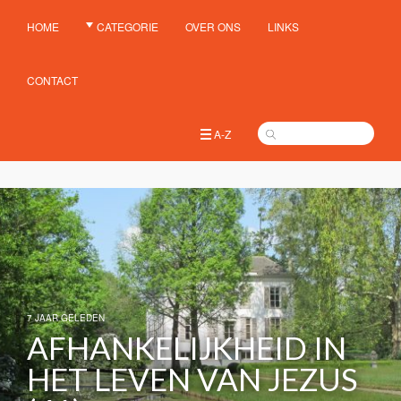
HOME
CATEGORIE
OVER ONS
LINKS
CONTACT
A-Z
7 JAAR GELEDEN
AFHANKELIJKHEID IN
HET LEVEN VAN JEZUS