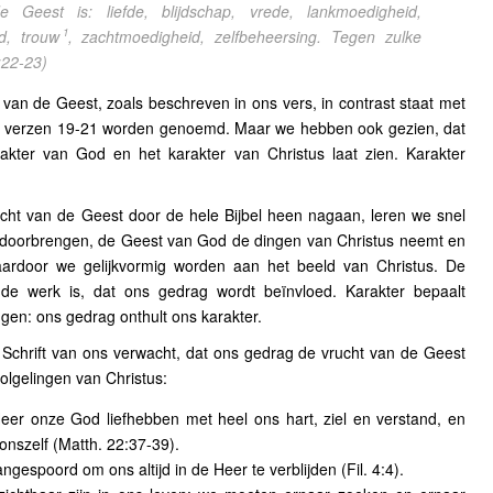
Geest is: liefde, blijdschap, vrede, lankmoedigheid,
1
d, trouw
, zachtmoedigheid, zelfbeheersing. Tegen zulke
:22-23)
van de Geest, zoals beschreven in ons vers, in contrast staat met
de verzen 19-21 worden genoemd. Maar we hebben ook gezien, dat
kter van God en het karakter van Christus laat zien. Karakter
cht van de Geest door de hele Bijbel heen nagaan, leren we snel
s doorbrengen, de Geest van God de dingen van Christus neemt en
ardoor we gelijkvormig worden aan het beeld van Christus. De
nde werk is, dat ons gedrag wordt beïnvloed. Karakter bepaalt
gen: ons gedrag onthult ons karakter.
chrift van ons verwacht, dat ons gedrag de vrucht van de Geest
volgelingen van Christus:
r onze God liefhebben met heel ons hart, ziel en verstand, en
onszelf (Matth. 22:37-39).
espoord om ons altijd in de Heer te verblijden (Fil. 4:4).