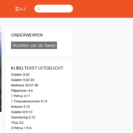
A-Z
ONDERWERPEN
Vruchten van de Geest
BIJBELTEKST UITGELICHT
Galaten 5:22
Galaten 5:22-23
Mattheüs 22:37-39
Filippensen 4:4
1 Petrus 3:11
1 Thessalonicensen 5:14
Kolosse 3:12
Galaten 6:9-10
Openbaring 2:10
Titus 3:2
2 Petrus 1:5-6