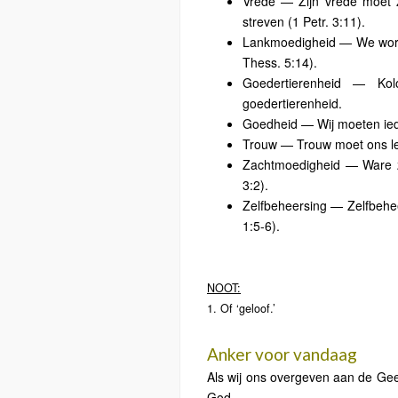
Vrede — Zijn vrede moet z
streven (1 Petr. 3:11).
Lankmoedigheid — We worde
Thess. 5:14).
Goedertierenheid — Ko
goedertierenheid.
Goedheid — Wij moeten ied
Trouw — Trouw moet ons le
Zachtmoedigheid — Ware z
3:2).
Zelfbeheersing — Zelfbehee
1:5-6).
NOOT:
1. Of ‘geloof.’
Anker voor vandaag
Als wij ons overgeven aan de Gees
God.