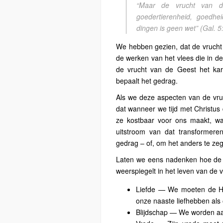
“Maar de vrucht van de 
goedertierenheid, goedhei
dingen is geen wet”
(Gal. 5
We hebben gezien, dat de vrucht 
de werken van het vlees die in 
de vrucht van de Geest het kara
bepaalt het gedrag.
Als we deze aspecten van de vru
dat wanneer we tijd met Christu
ze kostbaar voor ons maakt, wa
uitstroom van dat transformere
gedrag – of, om het anders te zeg
Laten we eens nadenken hoe de S
weerspiegelt in het leven van de 
Liefde — We moeten de Hee
onze naaste liefhebben als 
Blijdschap — We worden aang