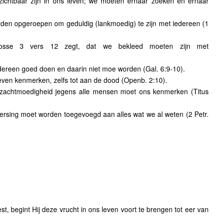
ichtbaar zijn in ons leven; we moeten ernaar zoeken en ernaar
n opgeroepen om geduldig (lankmoedig) te zijn met iedereen (1
losse 3 vers 12 zegt, dat we bekleed moeten zijn met
ereen goed doen en daarin niet moe worden (Gal. 6:9-10).
ven kenmerken, zelfs tot aan de dood (Openb. 2:10).
achtmoedigheid jegens alle mensen moet ons kenmerken (Titus
rsing moet worden toegevoegd aan alles wat we al weten (2 Petr.
t, begint Hij deze vrucht in ons leven voort te brengen tot eer van