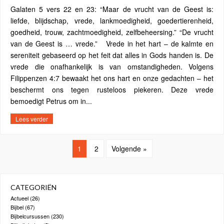
Galaten 5 vers 22 en 23: “Maar de vrucht van de Geest is:
liefde, blijdschap, vrede, lankmoedigheid, goedertierenheid,
goedheid, trouw, zachtmoedigheid, zelfbeheersing.” “De vrucht
van de Geest is … vrede.” Vrede in het hart – de kalmte en
sereniteit gebaseerd op het feit dat alles in Gods handen is. De
vrede die onafhankelijk is van omstandigheden. Volgens
Filippenzen 4:7 bewaakt het ons hart en onze gedachten – het
beschermt ons tegen rusteloos piekeren. Deze vrede
bemoedigt Petrus om in...
Lees verder
1
2
Volgende »
CATEGORIËN
Actueel
(26)
Bijbel
(67)
Bijbelcursussen
(230)