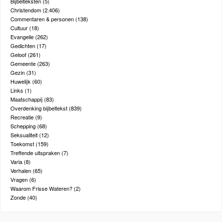
Bijbelteksten
(5)
Christendom
(2.406)
Commentaren & personen
(138)
Cultuur
(18)
Evangelie
(262)
Gedichten
(17)
Geloof
(261)
Gemeente
(263)
Gezin
(31)
Huwelijk
(60)
Links
(1)
Maatschappij
(83)
Overdenking bijbeltekst
(839)
Recreatie
(9)
Schepping
(68)
Seksualiteit
(12)
Toekomst
(159)
Treffende uitspraken
(7)
Varia
(8)
Verhalen
(65)
Vragen
(6)
Waarom Frisse Wateren?
(2)
Zonde
(40)