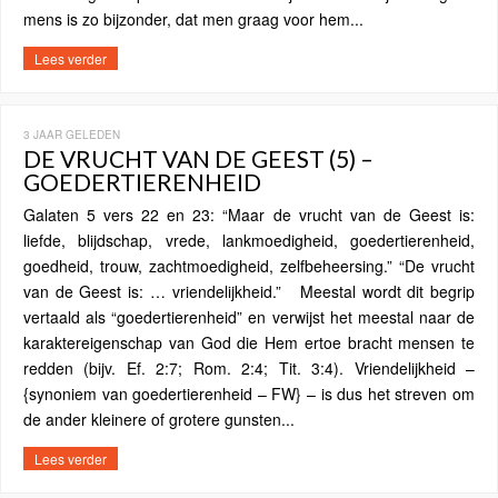
mens is zo bijzonder, dat men graag voor hem...
Lees verder
3 JAAR GELEDEN
DE VRUCHT VAN DE GEEST (5) –
GOEDERTIERENHEID
Galaten 5 vers 22 en 23: “Maar de vrucht van de Geest is:
liefde, blijdschap, vrede, lankmoedigheid, goedertierenheid,
goedheid, trouw, zachtmoedigheid, zelfbeheersing.” “De vrucht
van de Geest is: … vriendelijkheid.” Meestal wordt dit begrip
vertaald als “goedertierenheid” en verwijst het meestal naar de
karaktereigenschap van God die Hem ertoe bracht mensen te
redden (bijv. Ef. 2:7; Rom. 2:4; Tit. 3:4). Vriendelijkheid –
{synoniem van goedertierenheid – FW} – is dus het streven om
de ander kleinere of grotere gunsten...
Lees verder