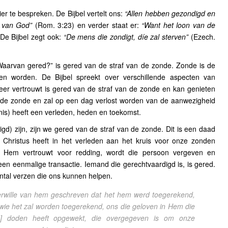
er te bespreken. De Bijbel vertelt ons:
“Allen hebben gezondigd en
d van God”
(Rom. 3:23) en verder staat er:
“Want het loon van de
De Bijbel zegt ook:
“De mens die zondigt, díe zal sterven”
(Ezech.
aarvan gered?” is gered van de straf van de zonde. Zonde is de
 worden. De Bijbel spreekt over verschillende aspecten van
er vertrouwt is gered van de straf van de zonde en kan genieten
 de zonde en zal op een dag verlost worden van de aanwezigheid
is) heeft een verleden, heden en toekomst.
d) zijn, zijn we gered van de straf van de zonde. Dit is een daad
 Christus heeft in het verleden aan het kruis voor onze zonden
 Hem vertrouwt voor redding, wordt die persoon vergeven en
een eenmalige transactie. Iemand die gerechtvaardigd is, is gered.
ntal verzen die ons kunnen helpen.
 terwille van hem geschreven dat het hem werd toegerekend,
 wie het zal worden toegerekend, ons die geloven in Hem die
e] doden heeft opgewekt, die overgegeven is om onze