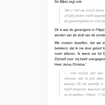
De Bijbel zegt ook:
“Als u met uw mond Jezus 
uit [de] doden heeft opgew
tot gerechtigheid en met [d
Dit is wat de gevangene in Filip
worden van de straf van de zonde
We moeten beseffen, dat we e
betekent, dat ik me door geloof
moet afkeren. Ik wend me tot De
Zichzelf voor mij heeft overgege
Heer Jezus Christus.”
”… met voorbij zien dan
mensen, dat zij zich alle
waarop Hij het aardrijk in
heeft bestemd, waarvan hij
op te wekken”
(Hand. 17:30