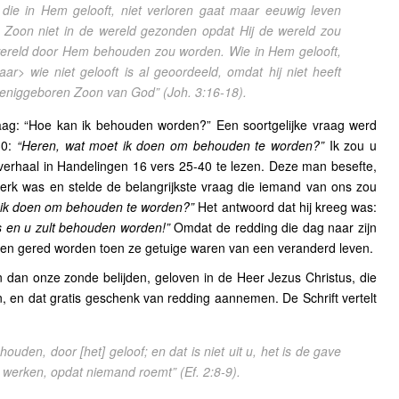
die in Hem gelooft, niet verloren gaat maar eeuwig leven
n Zoon niet in de wereld gezonden opdat Hij de wereld zou
wereld door Hem behouden zou worden. Wie in Hem gelooft,
ar> wie niet gelooft is al geoordeeld, omdat hij niet heeft
 eniggeboren Zoon van God”
(Joh. 3:16-18).
raag: “Hoe kan ik behouden worden?” Een soortgelijke vraag werd
30:
“Heren, wat moet ik doen om behouden te worden?”
Ik zou u
erhaal in Handelingen 16 vers 25-40 te lezen. Deze man besefte,
erk was en stelde de belangrijkste vraag die iemand van ons zou
 ik doen om behouden te worden?”
Het antwoord dat hij kreeg was:
s en u zult behouden worden!”
Omdat de redding die dag naar zijn
den gered worden toen ze getuige waren van een veranderd leven.
 dan onze zonde belijden, geloven in de Heer Jezus Christus, die
n, en dat gratis geschenk van redding aannemen. De Schrift vertelt
ouden, door [het] geloof; en dat is niet uit u, het is de gave
n werken, opdat niemand roemt”
(Ef. 2:8-9).