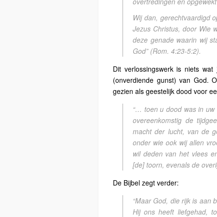
overtredingen en opgewekt
Wij dan, gerechtvaardigd 
Jezus Christus, door Wie 
deze genade waarin wij st
God”
(Rom. 4:23-5:2).
Dit verlossingswerk is niets wat
(onverdiende gunst) van God. O
gezien als geestelijk dood voor ee
“… toen u dood was in uw 
overeenkomstig de tijdgee
macht der lucht, van de 
onder wie ook wij allen vr
wil deden van het vlees e
[de] toorn, evenals de over
De Bijbel zegt verder:
“
Maar God, die rijk is aan 
Hij ons heeft liefgehad, 