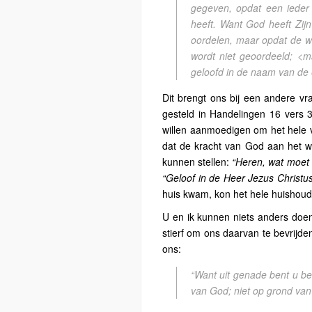
gegeven, opdat een ieder 
heeft. Want God heeft Zij
oordelen, maar opdat de 
wordt niet geoordeeld; <ma
geloofd in de naam van de
Dit brengt ons bij een andere v
gesteld in Handelingen 16 vers 
willen aanmoedigen om het hele v
dat de kracht van God aan het w
kunnen stellen:
“Heren, wat moet
“Geloof in de Heer Jezus Christu
huis kwam, kon het hele huishou
U en ik kunnen niets anders doen
stierf om ons daarvan te bevrijde
ons:
“Want uit genade bent u beh
van God; niet op grond va