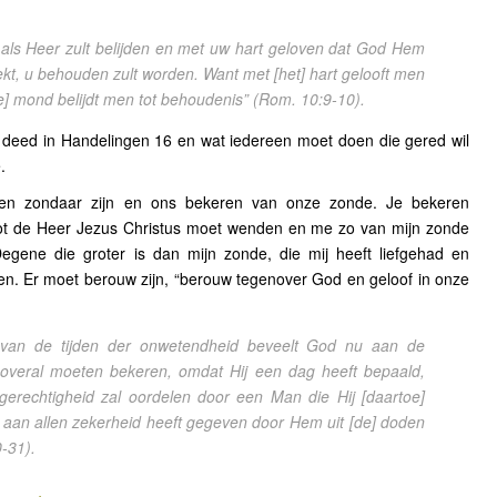
als Heer zult belijden en met uw hart geloven dat God Hem
ekt, u behouden zult worden. Want met [het] hart gelooft men
e] mond belijdt men tot behoudenis”
(Rom. 10:9-10).
pi deed in Handelingen 16 en wat iedereen moet doen die gered wil
.
en zondaar zijn en ons bekeren van onze zonde. Je bekeren
 tot de Heer Jezus Christus moet wenden en me zo van mijn zonde
gene die groter is dan mijn zonde, die mij heeft liefgehad en
ven. Er moet berouw zijn, “berouw tegenover God en geloof in onze
 van de tijden der onwetendheid beveelt God nu aan de
n overal moeten bekeren, omdat Hij een dag heeft bepaald,
 gerechtigheid zal oordelen door een Man die Hij [daartoe]
 aan allen zekerheid heeft gegeven door Hem uit [de] doden
-31).