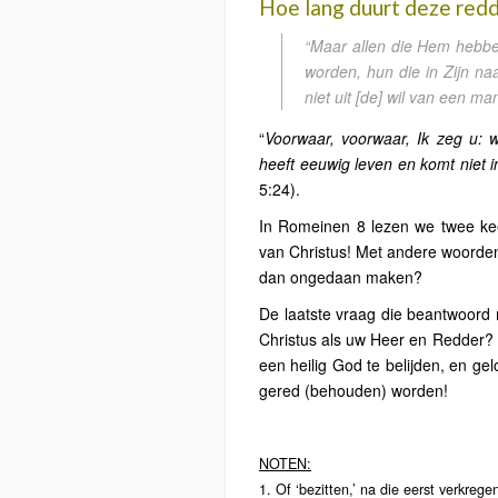
Hoe lang duurt deze red
“Maar allen die Hem hebbe
worden, hun die in Zijn naam
niet uit [de] wil van een m
“
Voorwaar, voorwaar, Ik zeg u: 
heeft eeuwig leven en komt niet i
5:24).
In Romeinen 8 lezen we twee keer
van Christus! Met andere woorden
dan ongedaan maken?
De laatste vraag die beantwoord
Christus als uw Heer en Redder? 
een heilig God te belijden, en ge
gered (behouden) worden!
NOTEN:
1. Of ‘bezitten,’ na die eerst verkreg