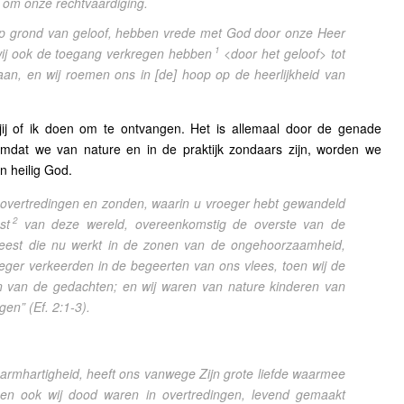
 om onze rechtvaardiging.
op grond van geloof, hebben vrede met God door onze Heer
1
wij ook de toegang verkregen hebben
<door het geloof> tot
aan, en wij roemen ons in [de] hoop op de heerlijkheid van
 jij of ik doen om te ontvangen. Het is allemaal door de genade
mdat we van nature en in de praktijk zondaars zijn, worden we
n heilig God.
overtredingen en zonden, waarin u vroeger hebt gewandeld
2
st
van deze wereld, overeenkomstig de overste van de
geest die nu werkt in de zonen van de ongehoorzaamheid,
oeger verkeerden in de begeerten van ons vlees, toen wij de
n van de gedachten; en wij waren van nature kinderen van
igen”
(Ef. 2:1-3).
barmhartigheid, heeft ons vanwege Zijn grote liefde waarmee
toen ook wij dood waren in overtredingen, levend gemaakt