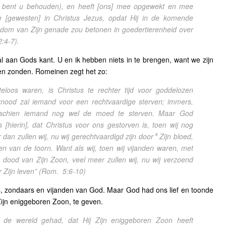
e bent u behouden), en heeft [ons] mee opgewekt en mee
e [gewesten] in Christus Jezus, opdat Hij in de komende
dom van Zijn genade zou betonen in goedertierenheid over
2:4-7).
l aan Gods kant. U en ik hebben niets in te brengen, want we zijn
 en zonden. Romeinen zegt het zo:
eloos waren, is Christus te rechter tijd voor goddelozen
rnood zal iemand voor een rechtvaardige sterven; immers,
sschien iemand nog wel de moed te sterven. Maar God
ns [hierin], dat Christus voor ons gestorven is, toen wij nog
4
dan zullen wij, nu wij gerechtvaardigd zijn door
Zijn bloed,
van de toorn. Want als wij, toen wij vijanden waren, met
 dood van Zijn Zoon, veel meer zullen wij, nu wij verzoend
 Zijn leven”
(Rom.
5:6-10)
, zondaars en vijanden van God. Maar God had ons lief en toonde
 Zijn eniggeboren Zoon, te geven.
 de wereld gehad, dat Hij Zijn eniggeboren Zoon heeft