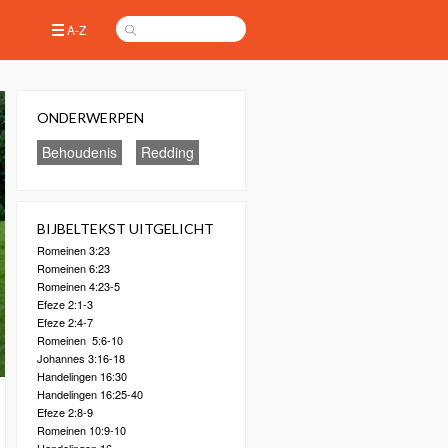
A-Z
ONDERWERPEN
Behoudenis
Redding
BIJBELTEKST UITGELICHT
Romeinen 3:23
Romeinen 6:23
Romeinen 4:23-5
Efeze 2:1-3
Efeze 2:4-7
Romeinen 5:6-10
Johannes 3:16-18
Handelingen 16:30
Handelingen 16:25-40
Efeze 2:8-9
Romeinen 10:9-10