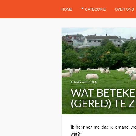
HOME
CATEGORIE
OVER ONS
3 JAAR GELEDEN
WAT BETEK
(GERED) TE Z
Ik herinner me dat ik iemand v
wat?”