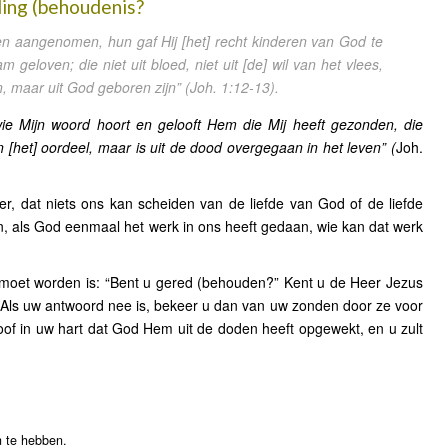
ding (behoudenis?
n aangenomen, hun gaf Hij [het] recht kinderen van God te
 geloven; die niet uit bloed, niet uit [de] wil van het vlees,
an, maar uit God geboren zijn”
(Joh. 1:12-13).
wie Mijn woord hoort en gelooft Hem die Mij heeft gezonden, die
n [het] oordeel, maar is uit de dood overgegaan in het leven” (
Joh.
, dat niets ons kan scheiden van de liefde van God of de liefde
, als God eenmaal het werk in ons heeft gedaan, wie kan dat werk
 moet worden is: “Bent u gered (behouden?” Kent u de Heer Jezus
Als uw antwoord nee is, bekeer u dan van uw zonden door ze voor
loof in uw hart dat God Hem uit de doden heeft opgewekt, en u zult
en te hebben.