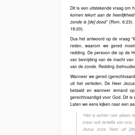
Dit is een uitstekende vraag om hi
komen tekort aan de heerlijkhei
zonde is [de] dood”
(Rom. 6:23). 
18:20).
Dus het antwoord op de vraag “W
reden, waarom we gered moeten
redding. De persoon die op de He
van bevrijding van de macht van
van de zonde. Redding (behouden
Wanneer we gered (gerechtvaardig
uit het verleden. De Heer Jezus
betaald en wanneer iemand op
gerechtvaardigd voor God. Dit is 
Laten we eens kijken naar een aa
“Het is echter niet alleen
maar ook terwille van ons,
Jezus onze Heer uit [d