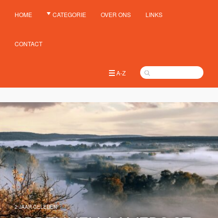
HOME
CATEGORIE
OVER ONS
LINKS
CONTACT
A-Z
2 JAAR GELEDEN