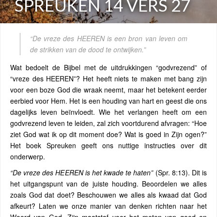
SPREUKEN 14 VERS 27
“De vreze des HEEREN is een bron van leven om
de strikken van de dood te ontwijken.”
Wat bedoelt de Bijbel met de uitdrukkingen “godvrezend” of
“vreze des HEEREN”? Het heeft niets te maken met bang zijn
voor een boze God die wraak neemt, maar het betekent eerder
eerbied voor Hem. Het is een houding van hart en geest die ons
dagelijks leven beïnvloedt. Wie het verlangen heeft om een
godvrezend leven te leiden, zal zich voortdurend afvragen: “Hoe
ziet God wat ik op dit moment doe? Wat is goed in Zijn ogen?”
Het boek Spreuken geeft ons nuttige instructies over dit
onderwerp.
“De vreze des HEEREN is het kwade te haten”
(Spr. 8:13). Dit is
het uitgangspunt van de juiste houding. Beoordelen we alles
zoals God dat doet? Beschouwen we alles als kwaad dat God
afkeurt? Laten we onze manier van denken richten naar het