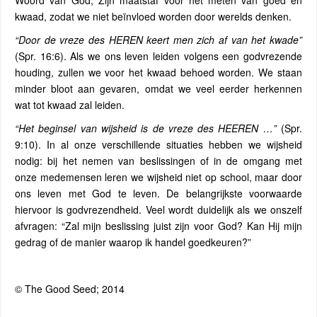
Woord van God, Zijn maatstaf voor het meten van goed en
kwaad, zodat we niet beïnvloed worden door werelds denken.
“Door de vreze des HEREN keert men zich af van het kwade”
(Spr. 16:6). Als we ons leven leiden volgens een godvrezende
houding, zullen we voor het kwaad behoed worden. We staan
minder bloot aan gevaren, omdat we veel eerder herkennen
wat tot kwaad zal leiden.
“Het beginsel van wijsheid is de vreze des HEEREN …”
(Spr.
9:10). In al onze verschillende situaties hebben we wijsheid
nodig: bij het nemen van beslissingen of in de omgang met
onze medemensen leren we wijsheid niet op school, maar door
ons leven met God te leven. De belangrijkste voorwaarde
hiervoor is godvrezendheid. Veel wordt duidelijk als we onszelf
afvragen: “Zal mijn beslissing juist zijn voor God? Kan Hij mijn
gedrag of de manier waarop ik handel goedkeuren?”
© The Good Seed; 2014