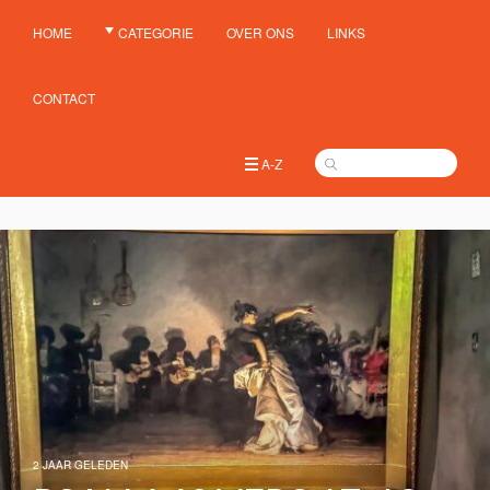
HOME
CATEGORIE
OVER ONS
LINKS
CONTACT
A-Z
2 JAAR GELEDEN