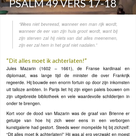
PSALM 49 VERS 17-18
“Wees niet bevreesd, wanneer een man rijk wordt,
wanneer de eer van zijn huis groot wordt, want bij
zijn sterven zal hij niets van dat alles meenemen,
zijn eer zal hem in het graf niet nadalen.”
“Dit alles moet ik achterlaten!”
Jules Mazarin (1602 – 1661), de Franse kardinaal en
diplomaat, was lange tijd de minister die over Frankrijk
regeerde. Hij bouwde een enorm fortuin op door zijn inkomsten
uit talloze ambten. In Parijs liet hij zijn eigen paleis bouwen om
zijn uitgebreide bibliotheek en vele waardevolle schilderijen in
onder te brengen.
Kort voor de dood van Mazarin was de graaf van Brienne er
getuige van hoe hij zich weer eens in een verborgen
kunstgalerie had gestort. Steeds weer mompelde hij bij zichzelf:
“Dit alles moet ik achterlaten!” Hij was al erg verzwakt en moest