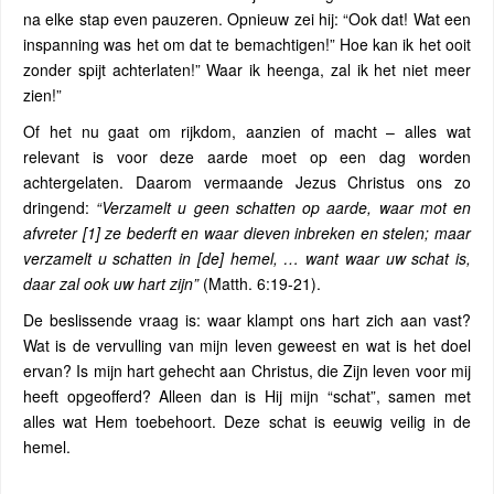
na elke stap even pauzeren. Opnieuw zei hij: “Ook dat! Wat een
inspanning was het om dat te bemachtigen!” Hoe kan ik het ooit
zonder spijt achterlaten!” Waar ik heenga, zal ik het niet meer
zien!”
Of het nu gaat om rijkdom, aanzien of macht – alles wat
relevant is voor deze aarde moet op een dag worden
achtergelaten. Daarom vermaande Jezus Christus ons zo
dringend:
“Verzamelt u geen schatten op aarde, waar mot en
afvreter [1] ze bederft en waar dieven inbreken en stelen; maar
verzamelt u schatten in [de] hemel, … want waar uw schat is,
daar zal ook uw hart zijn”
(Matth. 6:19-21).
De beslissende vraag is: waar klampt ons hart zich aan vast?
Wat is de vervulling van mijn leven geweest en wat is het doel
ervan? Is mijn hart gehecht aan Christus, die Zijn leven voor mij
heeft opgeofferd? Alleen dan is Hij mijn “schat”, samen met
alles wat Hem toebehoort. Deze schat is eeuwig veilig in de
hemel.