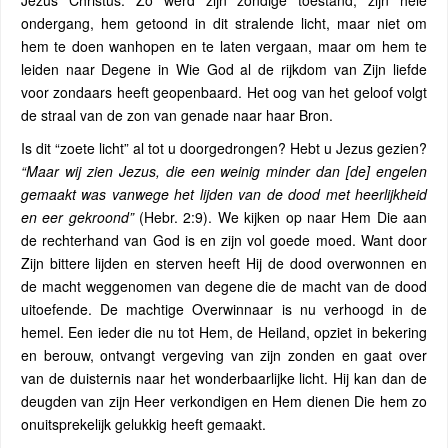
Jezus Christus. Zo werd zijn zondige toestand, zijn hele
ondergang, hem getoond in dit stralende licht, maar niet om
hem te doen wanhopen en te laten vergaan, maar om hem te
leiden naar Degene in Wie God al de rijkdom van Zijn liefde
voor zondaars heeft geopenbaard. Het oog van het geloof volgt
de straal van de zon van genade naar haar Bron.
Is dit “zoete licht” al tot u doorgedrongen? Hebt u Jezus gezien?
“Maar wij zien Jezus, die een weinig minder dan [de] engelen
gemaakt was vanwege het lijden van de dood met heerlijkheid
en eer gekroond”
(Hebr. 2:9). We kijken op naar Hem Die aan
de rechterhand van God is en zijn vol goede moed. Want door
Zijn bittere lijden en sterven heeft Hij de dood overwonnen en
de macht weggenomen van degene die de macht van de dood
uitoefende. De machtige Overwinnaar is nu verhoogd in de
hemel. Een ieder die nu tot Hem, de Heiland, opziet in bekering
en berouw, ontvangt vergeving van zijn zonden en gaat over
van de duisternis naar het wonderbaarlijke licht. Hij kan dan de
deugden van zijn Heer verkondigen en Hem dienen Die hem zo
onuitsprekelijk gelukkig heeft gemaakt.