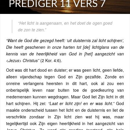
PREDIGER 11 VERS 7
“Het licht is aangenaam, en het doet de ogen goed
de zon te zien.”
“Want de God die gezegd heeft: ‘uit duisternis zal licht schijnen’,
Die heeft geschenen in onze harten tot [de] lichtglans van de
kennis van de heerlijkheid van God in [het] aangezicht van
<Jezus> Christus”
(2 Kor. 4:6).
Ooit was dit hart dood en duister; er was geen licht, geen liefde,
alleen vijandschap tegen God en Zijn gezalfde. Zonde en
onreine verlangens heersten in dit hart, ook al zou een
onberispelijk leven naar buiten toe de goedkeuring van
medemensen kunnen wegdragen. Maar God liet Zijn licht in dit
hart schijnen. Hij zei:
“Laat er licht zijn! en er was licht.”
God
maakte onderscheid tussen het licht en de duisternis en liet de
verschrikte zondaar in Zijn licht zien wat hij was, maar
tegelijkertijd ook Zijn eigen heerlijkheid in het aangezicht van