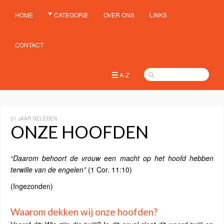
HOME
CATEGORIE
OVER ONS
LINKS
CONTACT
A-Z
21 JAAR GELEDEN
ONZE HOOFDEN
“Daarom behoort de vrouw een macht op het hoofd hebben
terwille van de engelen”
(1 Cor. 11:10)
(Ingezonden)
Waarom dekken wij onze hoofden?