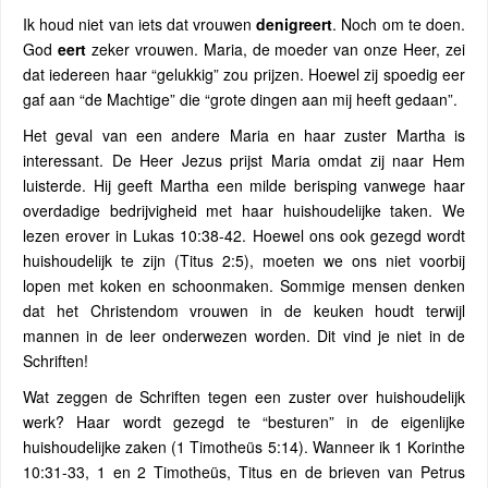
Ik houd niet van iets dat vrouwen
denigreert
. Noch om te doen.
God
eert
zeker vrouwen. Maria, de moeder van onze Heer, zei
dat iedereen haar “gelukkig” zou prijzen. Hoewel zij spoedig eer
gaf aan “de Machtige” die “grote dingen aan mij heeft gedaan”.
Het geval van een andere Maria en haar zuster Martha is
interessant. De Heer Jezus prijst Maria omdat zij naar Hem
luisterde. Hij geeft Martha een milde berisping vanwege haar
overdadige bedrijvigheid met haar huishoudelijke taken. We
lezen erover in Lukas 10:38-42. Hoewel ons ook gezegd wordt
huishoudelijk te zijn (Titus 2:5), moeten we ons niet voorbij
lopen met koken en schoonmaken. Sommige mensen denken
dat het Christendom vrouwen in de keuken houdt terwijl
mannen in de leer onderwezen worden. Dit vind je niet in de
Schriften!
Wat zeggen de Schriften tegen een zuster over huishoudelijk
werk? Haar wordt gezegd te “besturen” in de eigenlijke
huishoudelijke zaken (1 Timotheüs 5:14). Wanneer ik 1 Korinthe
10:31-33, 1 en 2 Timotheüs, Titus en de brieven van Petrus