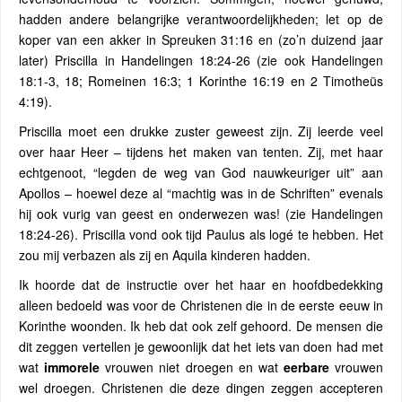
hadden andere belangrijke verantwoordelijkheden; let op de
koper van een akker in Spreuken 31:16 en (zo’n duizend jaar
later) Priscilla in Handelingen 18:24-26 (zie ook Handelingen
18:1-3, 18; Romeinen 16:3; 1 Korinthe 16:19 en 2 Timotheüs
4:19).
Priscilla moet een drukke zuster geweest zijn. Zij leerde veel
over haar Heer – tijdens het maken van tenten. Zij, met haar
echtgenoot, “legden de weg van God nauwkeuriger uit” aan
Apollos – hoewel deze al “machtig was in de Schriften” evenals
hij ook vurig van geest en onderwezen was! (zie Handelingen
18:24-26). Priscilla vond ook tijd Paulus als logé te hebben. Het
zou mij verbazen als zij en Aquila kinderen hadden.
Ik hoorde dat de instructie over het haar en hoofdbedekking
alleen bedoeld was voor de Christenen die in de eerste eeuw in
Korinthe woonden. Ik heb dat ook zelf gehoord. De mensen die
dit zeggen vertellen je gewoonlijk dat het iets van doen had met
wat
immorele
vrouwen niet droegen en wat
eerbare
vrouwen
wel droegen. Christenen die deze dingen zeggen accepteren