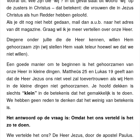
Vooraf dit: Wie zijn die “wij”? In dit geval slaat dit woord “wij” op
de zusters in Christus – dat betekent: die vrouwen die in Jezus
Christus als hun Redder hebben geloofd.
Als je dit nog niet hebt gedaan, mail dan a.u.b. naar het adres
van dit magazine. Graag wil ik je meer vertellen over onze Heer.
Diegene onder jullie die de Heer kennen, willen Hem
gehoorzaam zijn (wij stellen Hem vaak teleur hoewel we dat we
niet willen).
Een goede manier om te beginnen is het gehoorzamen van
onze Heer in kleine dingen. Mattheüs 25 en Lukas 19 geeft aan
dat de Heer Jezus ons niet veel zal toevertrouwen als wij Hem
in de kleine dingen niet gehoorzamen. Je hoofd dekken is
slechts
“klein”
in de betekenis dat het gemakkelijk is te doen.
We hebben geen reden te denken dat het weinig van betekenis
is.
Het antwoord op de vraag is: Omdat het ons verteld is het
zo te doen.
Wie vertelde het ons? De Heer Jezus, door de apostel Paulus.