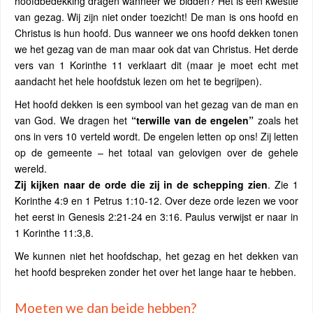
hoofdbedekking dragen wanneer we bidden? Het is een kwestie
van gezag. Wij zijn niet onder toezicht! De man is ons hoofd en
Christus is hun hoofd. Dus wanneer we ons hoofd dekken tonen
we het gezag van de man maar ook dat van Christus. Het derde
vers van 1 Korinthe 11 verklaart dit (maar je moet echt met
aandacht het hele hoofdstuk lezen om het te begrijpen).
Het hoofd dekken is een symbool van het gezag van de man en
van God. We dragen het
“terwille van de engelen”
zoals het
ons in vers 10 verteld wordt. De engelen letten op ons! Zij letten
op de gemeente – het totaal van gelovigen over de gehele
wereld.
Zij kijken naar de orde die zij in de schepping zien
. Zie 1
Korinthe 4:9 en 1 Petrus 1:10-12. Over deze orde lezen we voor
het eerst in Genesis 2:21-24 en 3:16. Paulus verwijst er naar in
1 Korinthe 11:3,8.
We kunnen niet het hoofdschap, het gezag en het dekken van
het hoofd bespreken zonder het over het lange haar te hebben.
Moeten we dan beide hebben?