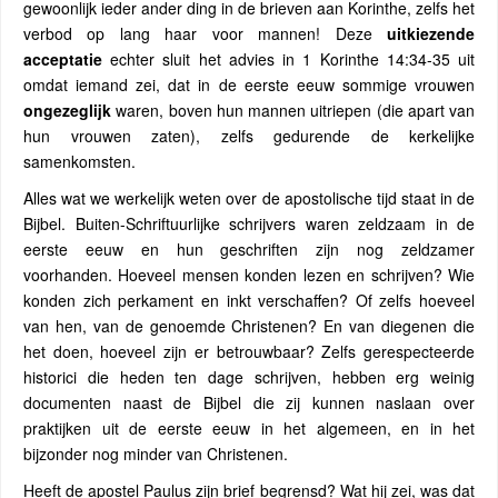
gewoonlijk ieder ander ding in de brieven aan Korinthe, zelfs het
verbod op lang haar voor mannen! Deze
uitkiezende
acceptatie
echter sluit het advies in 1 Korinthe 14:34-35 uit
omdat iemand zei, dat in de eerste eeuw sommige vrouwen
ongezeglijk
waren, boven hun mannen uitriepen (die apart van
hun vrouwen zaten), zelfs gedurende de kerkelijke
samenkomsten.
Alles wat we werkelijk weten over de apostolische tijd staat in de
Bijbel. Buiten-Schriftuurlijke schrijvers waren zeldzaam in de
eerste eeuw en hun geschriften zijn nog zeldzamer
voorhanden. Hoeveel mensen konden lezen en schrijven? Wie
konden zich perkament en inkt verschaffen? Of zelfs hoeveel
van hen, van de genoemde Christenen? En van diegenen die
het doen, hoeveel zijn er betrouwbaar? Zelfs gerespecteerde
historici die heden ten dage schrijven, hebben erg weinig
documenten naast de Bijbel die zij kunnen naslaan over
praktijken uit de eerste eeuw in het algemeen, en in het
bijzonder nog minder van Christenen.
Heeft de apostel Paulus zijn brief begrensd? Wat hij zei, was dat