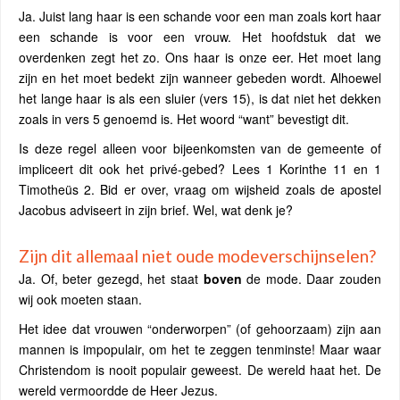
Ja. Juist lang haar is een schande voor een man zoals kort haar
een schande is voor een vrouw. Het hoofdstuk dat we
overdenken zegt het zo. Ons haar is onze eer. Het moet lang
zijn en het moet bedekt zijn wanneer gebeden wordt. Alhoewel
het lange haar is als een sluier (vers 15), is dat niet het dekken
zoals in vers 5 genoemd is. Het woord “want” bevestigt dit.
Is deze regel alleen voor bijeenkomsten van de gemeente of
impliceert dit ook het privé-gebed? Lees 1 Korinthe 11 en 1
Timotheüs 2. Bid er over, vraag om wijsheid zoals de apostel
Jacobus adviseert in zijn brief. Wel, wat denk je?
Zijn dit allemaal niet oude modeverschijnselen?
Ja. Of, beter gezegd, het staat
boven
de mode. Daar zouden
wij ook moeten staan.
Het idee dat vrouwen “onderworpen” (of gehoorzaam) zijn aan
mannen is impopulair, om het te zeggen tenminste! Maar waar
Christendom is nooit populair geweest. De wereld haat het. De
wereld vermoordde de Heer Jezus.